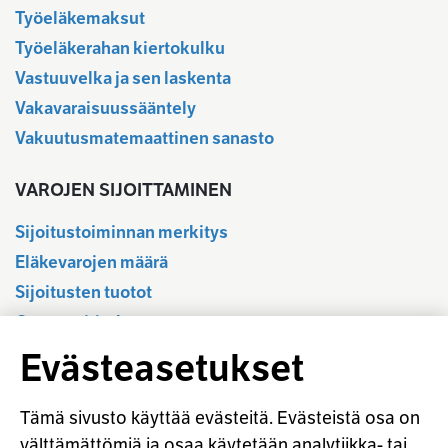
Työeläkemaksut
Työeläkerahan kiertokulku
Vastuuvelka ja sen laskenta
Vakavaraisuussääntely
Vakuutusmatemaattinen sanasto
VAROJEN SIJOITTAMINEN
Sijoitustoiminnan merkitys
Eläkevarojen määrä
Sijoitusten tuotot
Osavuositiedot
Tilastotietokanta
Evästeasetukset
Sijoitustoiminnan sääntely
Vastuullinen sijoittaminen
Tämä sivusto käyttää evästeitä. Evästeistä osa on
Sijoitussanasto
välttämättömiä ja osaa käytetään analytiikka- tai