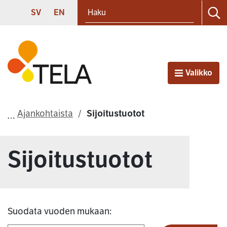
Haku
Siirry sisältöön
SVENSKA
ENGLISH
SV
EN
Ha
Etusivu
Valikko
Avaa
Ajankohtaista
Sijoitustuotot
Sijoitustuotot
Suodata vuoden mukaan: