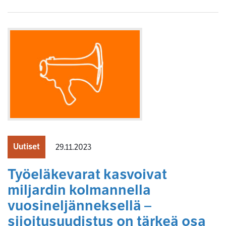
Uutiset
29.11.2023
Työeläkevarat kasvoivat
miljardin kolmannella
vuosineljänneksellä –
sijoitusuudistus on tärkeä osa