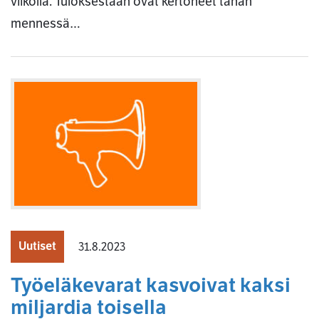
viikolla. Tuloksestaan ovat kertoneet tähän
mennessä…
Uutiset
31.8.2023
Työeläkevarat kasvoivat kaksi
miljardia toisella