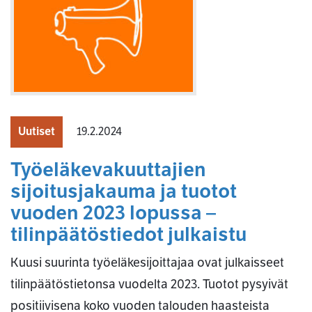
Uutiset
19.2.2024
Työeläkevakuuttajien
sijoitusjakauma ja tuotot
vuoden 2023 lopussa –
tilinpäätöstiedot julkaistu
Kuusi suurinta työeläkesijoittajaa ovat julkaisseet
tilinpäätöstietonsa vuodelta 2023. Tuotot pysyivät
positiivisena koko vuoden talouden haasteista