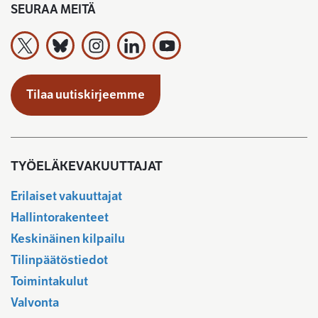
SEURAA MEITÄ
Työeläkevakuuttajat TELA ry X:ssä
Työeläkevakuuttajat TELA ry Bluesky:ssa
Työeläkevakuuttajat TELA ry Instagramiss
Työeläkevakuuttajat TELA ry Linked
Työeläkevakuuttajat TELA r
Tilaa uutiskirjeemme
TYÖELÄKEVAKUUTTAJAT
Erilaiset vakuuttajat
Hallintorakenteet
Keskinäinen kilpailu
Tilinpäätöstiedot
Toimintakulut
Valvonta