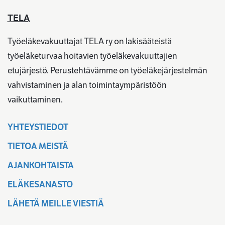
TELA
Työeläkevakuuttajat TELA ry on lakisääteistä
työeläketurvaa hoitavien työeläkevakuuttajien
etujärjestö. Perustehtävämme on työeläkejärjestelmän
vahvistaminen ja alan toimintaympäristöön
vaikuttaminen.
YHTEYSTIEDOT
TIETOA MEISTÄ
AJANKOHTAISTA
ELÄKESANASTO
LÄHETÄ MEILLE VIESTIÄ