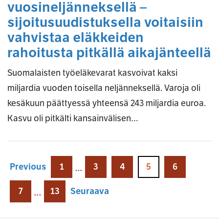
vuosineljänneksellä –
sijoitusuudistuksella voitaisiin
vahvistaa eläkkeiden
rahoitusta pitkällä aikajänteellä
Suomalaisten työeläkevarat kasvoivat kaksi
miljardia vuoden toisella neljänneksellä. Varoja oli
kesäkuun päättyessä yhteensä 243 miljardia euroa.
Kasvu oli pitkälti kansainvälisen…
Previous
1
3
4
5
6
…
7
13
Seuraava
…