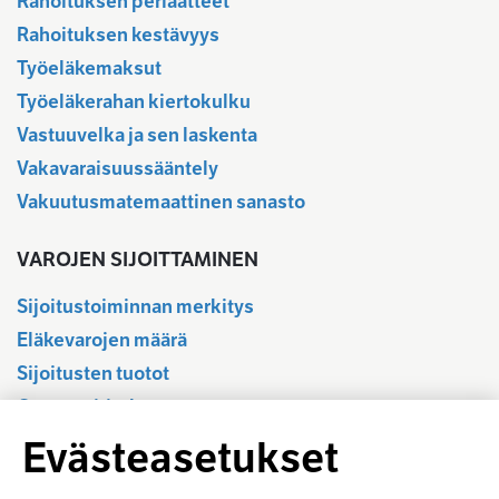
Rahoituksen periaatteet
Rahoituksen kestävyys
Työeläkemaksut
Työeläkerahan kiertokulku
Vastuuvelka ja sen laskenta
Vakavaraisuussääntely
Vakuutusmatemaattinen sanasto
VAROJEN SIJOITTAMINEN
Sijoitustoiminnan merkitys
Eläkevarojen määrä
Sijoitusten tuotot
Osavuositiedot
Tilastotietokanta
Evästeasetukset
Sijoitustoiminnan sääntely