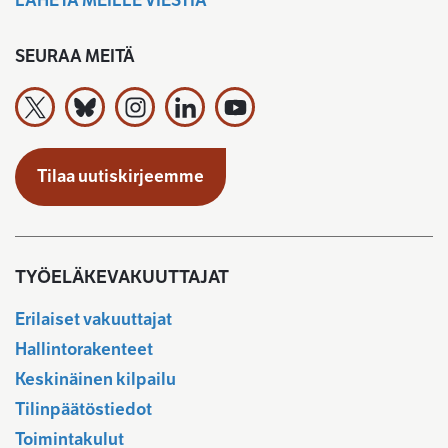
LÄHETÄ MEILLE VIESTIÄ
SEURAA MEITÄ
Työeläkevakuuttajat TELA ry X:ssä
Työeläkevakuuttajat TELA ry Bluesky:ssa
Työeläkevakuuttajat TELA ry Instagramiss
Työeläkevakuuttajat TELA ry Linked
Työeläkevakuuttajat TELA r
Tilaa uutiskirjeemme
TYÖELÄKEVAKUUTTAJAT
Erilaiset vakuuttajat
Hallintorakenteet
Keskinäinen kilpailu
Tilinpäätöstiedot
Toimintakulut