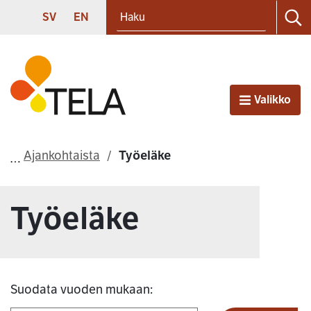
Haku
Siirry sisältöön
SVENSKA
ENGLISH
SV
EN
Ha
Etusivu
Valikko
Avaa
Ajankohtaista
Työeläke
Työeläke
Suodata vuoden mukaan: