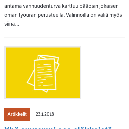
antama vanhuudenturva karttuu pääosin jokaisen
oman työuran perusteella. Valinnoilla on väliä myös
siinä…
Artikkelit
23.1.2018