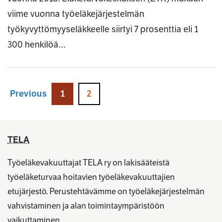
viime vuonna työeläkejärjestelmän
työkyvyttömyyseläkkeelle siirtyi 7 prosenttia eli 1
300 henkilöä…
Previous
1
2
TELA
Työeläkevakuuttajat TELA ry on lakisääteistä
työeläketurvaa hoitavien työeläkevakuuttajien
etujärjestö. Perustehtävämme on työeläkejärjestelmän
vahvistaminen ja alan toimintaympäristöön
vaikuttaminen.