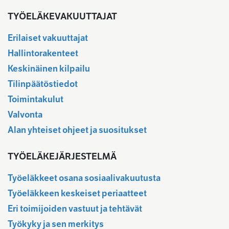
TYÖELÄKEVAKUUTTAJAT
Erilaiset vakuuttajat
Hallintorakenteet
Keskinäinen kilpailu
Tilinpäätöstiedot
Toimintakulut
Valvonta
Alan yhteiset ohjeet ja suositukset
TYÖELÄKEJÄRJESTELMÄ
Työeläkkeet osana sosiaalivakuutusta
Työeläkkeen keskeiset periaatteet
Eri toimijoiden vastuut ja tehtävät
Työkyky ja sen merkitys