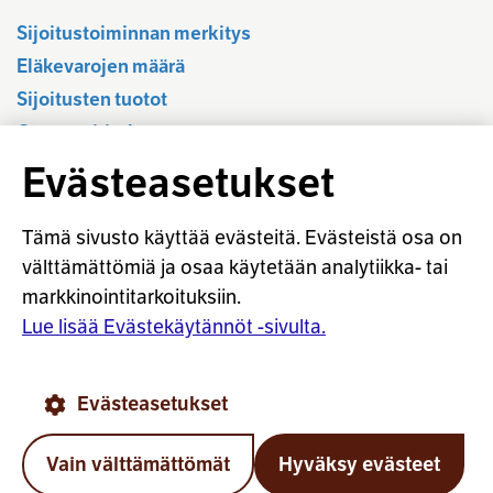
Sijoitustoiminnan merkitys
Eläkevarojen määrä
Sijoitusten tuotot
Osavuositiedot
Tilastotietokanta
Evästeasetukset
Sijoitustoiminnan sääntely
Vastuullinen sijoittaminen
Tämä sivusto käyttää evästeitä. Evästeistä osa on
Sijoitussanasto
välttämättömiä ja osaa käytetään analytiikka- tai
markkinointitarkoituksiin.
Osaketuoton ennakointi
Lue lisää Evästekäytännöt -sivulta.
© Työeläkevakuuttajat TELA ry
Evästeasetukset
Evästekäytännöt
Käyttöohjeet
Tietosuoja
Vain välttämättömät
Hyväksy evästeet
Takai