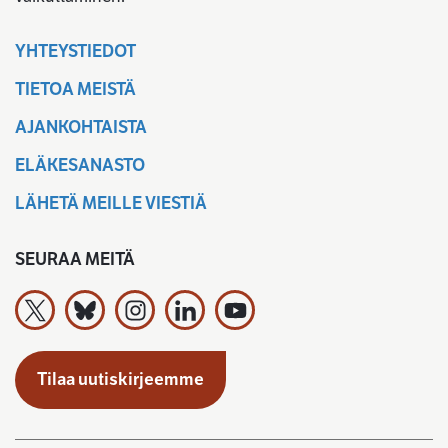
YHTEYSTIEDOT
TIETOA MEISTÄ
AJANKOHTAISTA
ELÄKESANASTO
LÄHETÄ MEILLE VIESTIÄ
SEURAA MEITÄ
Työeläkevakuuttajat TELA ry X:ssä
Työeläkevakuuttajat TELA ry Bluesky:ssa
Työeläkevakuuttajat TELA ry Instagramiss
Työeläkevakuuttajat TELA ry Linked
Työeläkevakuuttajat TELA r
Tilaa uutiskirjeemme