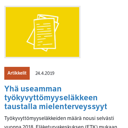
Artikkelit
24.4.2019
Yhä useamman
työkyvyttömyyseläkkeen
taustalla mielenterveyssyyt
Työkyvyttömyyseläkkeiden määrä nousi selvästi
vuonna 2018. Eläketurvakeskuksen (ETK) mukaan