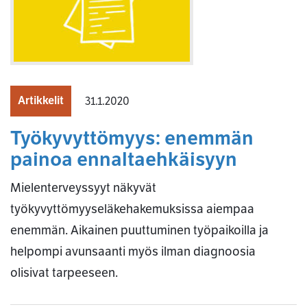
Artikkelit
31.1.2020
Työkyvyttömyys: enemmän
painoa ennaltaehkäisyyn
Mielenterveyssyyt näkyvät
työkyvyttömyyseläkehakemuksissa aiempaa
enemmän. Aikainen puuttuminen työpaikoilla ja
helpompi avunsaanti myös ilman diagnoosia
olisivat tarpeeseen.