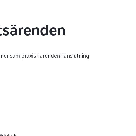
etsärenden
mensam praxis i ärenden i anslutning
tela.fi