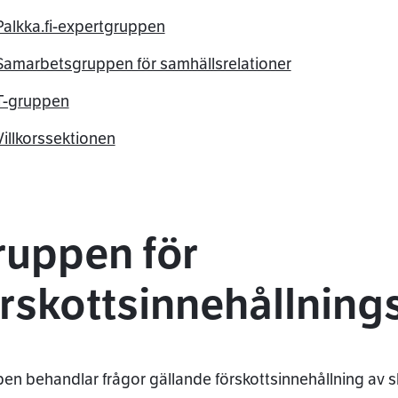
Palkka.fi-expertgruppen
Samarbetsgruppen för samhällsrelationer
T-gruppen
Villkorssektionen
ruppen för
örskottsinnehållnin
en behandlar frågor gällande förskottsinnehållning av ska