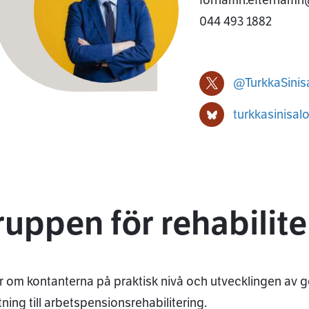
044 493 1882
@TurkkaSinis
Turkka Sinisalo X-pro
turkkasinisalo
Turkka Sinisalo Blue
ruppen för rehabilit
r om kontanterna på praktisk nivå och utvecklingen av 
tning till arbetspensionsrehabilitering.