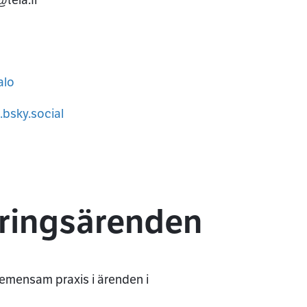
alo
fil
.bsky.social
sky-profil
eringsärenden
gemensam praxis i ärenden i