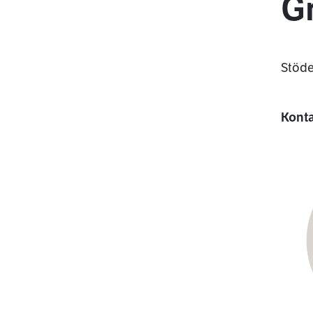
G
Stöde
Kont