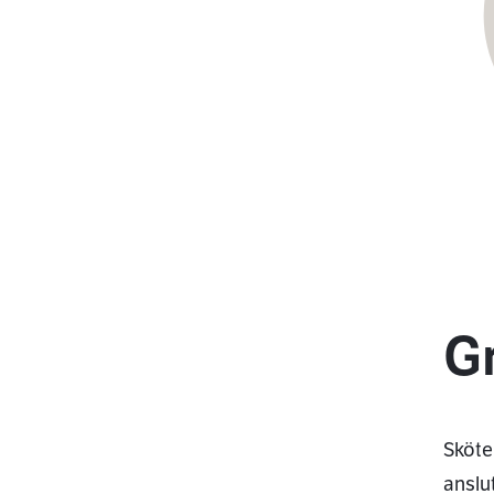
G
Sköte
anslu