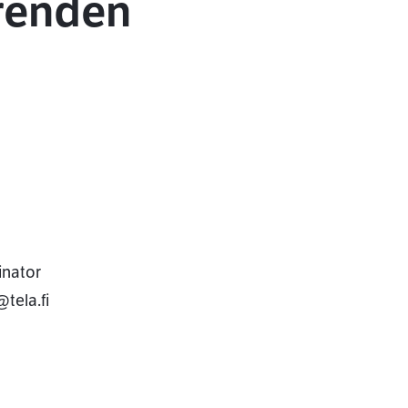
renden
inator
tela.fi