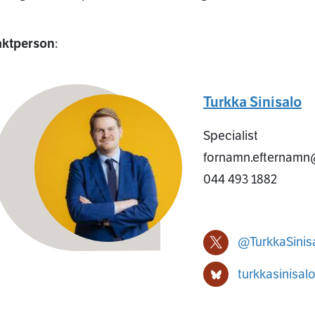
aktperson
:
Turkka Sinisalo
Specialist
fornamn.efternamn@
044 493 1882
@TurkkaSinis
Turkka Sinisalo X-pro
turkkasinisalo
Turkka Sinisalo Blue