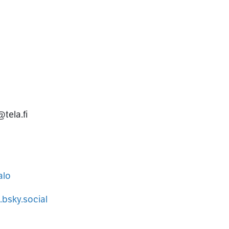
tela.fi
alo
fil
.bsky.social
sky-profil