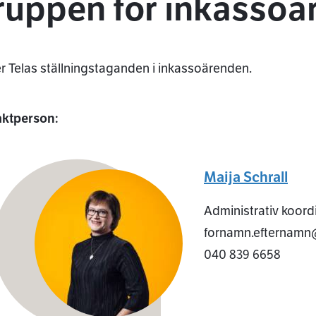
ruppen för inkassoä
r Telas ställningstaganden i inkassoärenden.
aktperson:
Maija Schrall
Administrativ koord
fornamn.efternamn@
040 839 6658