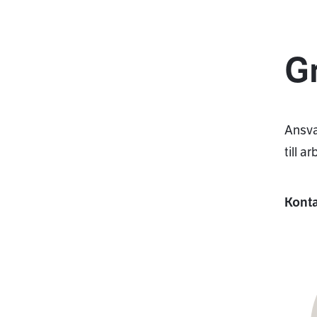
Gr
Ansva
till 
Kont