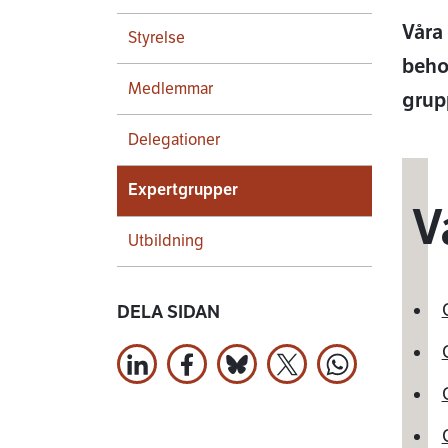
Våra
Styrelse
beho
Medlemmar
grup
Delegationer
Expertgrupper
V
Utbildning
DELA SIDAN
Dela på LinkedIn
Dela på Facebook
Jaa Bluesky:ssa
Dela på X
Dela på Wha