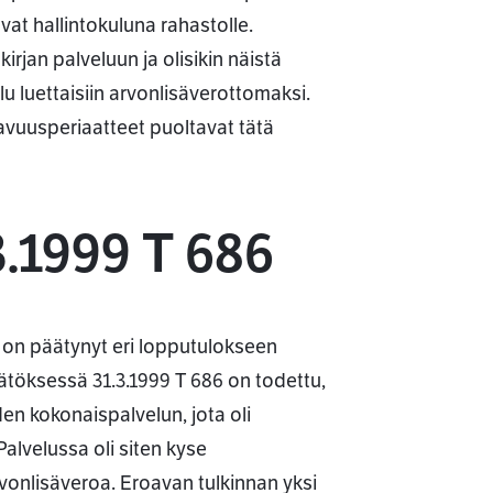
avat hallintokuluna rahastolle.
irjan palveluun ja olisikin näistä
lu luettaisiin arvonlisäverottomaksi.
avuusperiaatteet puoltavat tätä
3.1999 T 686
T on päätynyt eri lopputulokseen
töksessä 31.3.1999 T 686 on todettu,
n kokonaispalvelun, jota oli
lvelussa oli siten kyse
rvonlisäveroa. Eroavan tulkinnan yksi