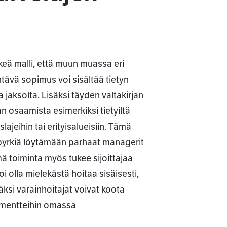
lkeä malli, että muun muassa eri
htävä sopimus voi sisältää tietyn
jaksolta. Lisäksi täyden valtakirjan
n osaamista esimerkiksi tietyiltä
slajeihin tai erityisalueisiin. Tämä
n pyrkiä löytämään parhaat managerit
ämä toiminta myös tukee sijoittajaa
 olla mielekästä hoitaa sisäisesti,
äksi varainhoitajat voivat koota
rumentteihin omassa