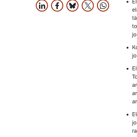
El
Jaa LinkedInissä
Jaa Facebookissa
Jaa Bluesky:ssa
Jaa X:ssä
Jaa WhatsApi
el
tä
to
j
Ko
jo
E
To
ar
a
a
E
j
r