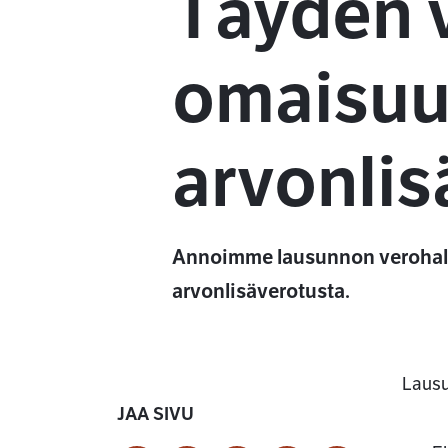
Täyden v
omaisuu
arvonlis
Annoimme lausunnon verohalli
arvonlisäverotusta.
Laus
JAA SIVU