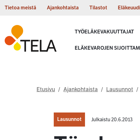
Siirry sisältöön
Tietoa meistä
Ajankohtaista
Tilastot
Eläkeuud
Etusivu
TYÖELÄKEVAKUUTTAJAT
ELÄKEVAROJEN SIJOITTA
Etusivu
Ajankohtaista
Lausunnot
Lausunnot
Julkaistu 20.6.2013