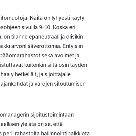
itomuotoja. Näitä on lyhyesti käyty
sohjeen sivuilla 9–10. Koska eri
on tilanne epäneutraali ja olisikin
ikki arvonlisäverottomia. Erityisiin
öpääomarahastot sekä avoimet ja
istuttavat kuitenkin siltä osin täyden
aa y hetkellä t, ja sijoittajalle
usajankohdat ja varojen sitoutumisen
stomanagerin sijoitustoimintaan
ellisen yleistä on se, että
perii rahastolta hallinnointipalkkiota