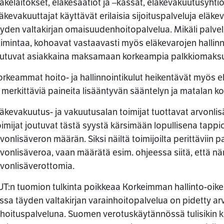
äkelaitokset, eläkesäätiöt ja –kassat, eläkevakuutusyhtiöt
ssa
äkevakuuttajat käyttävät erilaisia sijoituspalveluja elä
yden valtakirjan omaisuudenhoitopalvelua. Mikäli palvelu
imintaa, kohoavat vastaavasti myös eläkevarojen hallinnoi
outuvat asiakkaina maksamaan korkeampia palkkiomaksu
rkeammat hoito- ja hallinnointikulut heikentävät myös el
 merkittäviä paineita lisääntyvän sääntelyn ja matalan k
läkevakuutus- ja vakuutusalan toimijat tuottavat arvonli
imijat joutuvat tästä syystä kärsimään lopullisena tappi
vonlisäveron määrän. Siksi näiltä toimijoilta perittäviin pal
rvonlisäveroa, vaan määrätä esim. ohjeessa siitä, että n
rvonlisäverottomia.
UT:n tuomion tulkinta poikkeaa Korkeimman hallinto-oik
ossa täyden valtakirjan varainhoitopalvelua on pidetty 
ahoituspalveluna. Suomen verotuskäytännössä tulisikin 