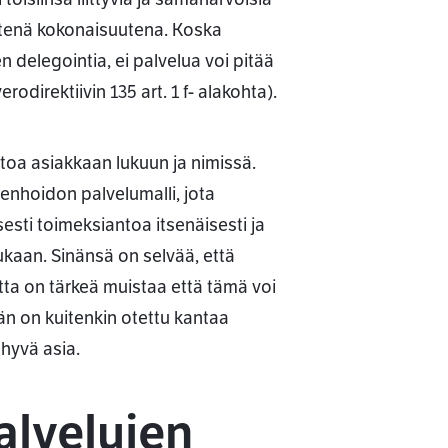
htenä kokonaisuutena. Koska
 delegointia, ei palvelua voi pitää
direktiivin 135 art. 1 f- alakohta).
toa asiakkaan lukuun ja nimissä.
nhoidon palvelumalli, jota
esti toimeksiantoa itsenäisesti ja
ukaan. Sinänsä on selvää, että
tta on tärkeä muistaa että tämä voi
hän on kuitenkin otettu kantaa
 hyvä asia.
alvelujen