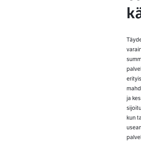
kä
Täyde
varai
summa
palve
erityi
mahdo
ja kes
sijoi
kun t
useam
palve