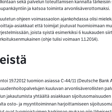
lkintaan sekä palvelun toteuttamisen kannalta tärkeisiin s
aupankäyntiin ja katsoa toiminta arvonlisäverottomaksi.
uutetun ohjeen voimassaolon ajankohdassa olisi mielekä
ijoittaja-asiakkaat että toimijat joutuvat huomioimaan 
rjestelmissään, joista syistä esimerkiksi 6 kuukauden sii
rkoituksenmukainen (ohje tulisi voimaan 1.1.2014).
eistä
ntoi 19.7.2012 tuomion asiassa C-44/11 (Deutsche Bank AG
uudenhoitopalvelujen kuuluvan arvonlisäverollisten palvel
lun jakautumista yhtäältä asiakkaan sijoitusomaisuuden a
alta osto- ja myyntitoiminnan harjoittamiseen sijoituso
lut ovat tuomioistuimen harkinnan mukaan niin läheisesti t