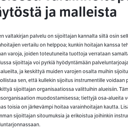
ytöstä ja malleista
n valtakirjan palvelu on sijoittajan kannalta siltä osin se
nhoitajien vertailu on helppoa; kunkin hoitajan kanssa te
n varoja, joiden toteutuneita tuottoja verrataan samalta 
lussa sijoittaja voi pyrkiä hyödyntämään palveluntarjoaja
salueilta, ja keskittyä muiden varojen osalta muihin sijoitu
llistaa sen, että kullekin sijoitus instrumentille voidaa
kittyä sijoittajan organisaatiossa valittuihin alueisiin. T
tusorganisaation muodostamisessa; tiettyjä osa-alueita voi
aas toisia on järkevämpi hoitaa varainhoitajan kautta. Lis
man sijoittajan sitoumuksia ja erikoistua joihinkin inst
luntarjonnassaan.