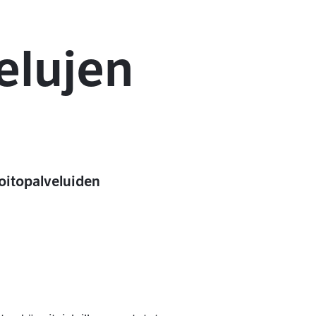
elujen
oitopalveluiden