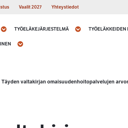
istus
Vaalit 2027
Yhteystiedot
TYÖELÄKEJÄRJESTELMÄ
TYÖELÄKKEIDEN
Avaa
Avaa
MINEN
Avaa
Täyden valtakirjan omaisuudenhoitopalvelujen arvo