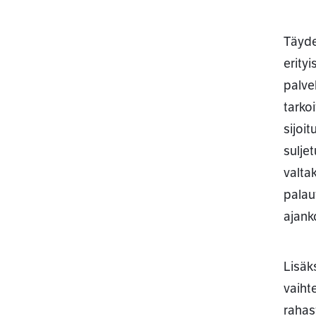
Täyde
erity
palve
tarko
sijoi
suljet
valtak
palau
ajank
Lisäk
vaiht
rahas