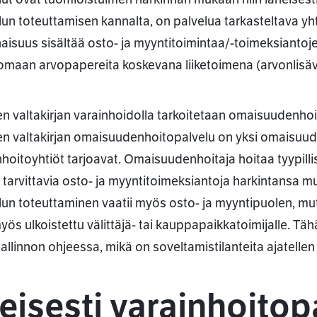
lun toteuttamisen kannalta, on palvelua tarkasteltava y
aisuus sisältää osto- ja myyntitoimintaa/-toimeksiantojen
omaan arvopapereita koskevana liiketoimena (arvonlisävero
n valtakirjan varainhoidolla tarkoitetaan omaisuudenhoi
n valtakirjan omaisuudenhoitopalvelu on yksi omaisuude
nhoitoyhtiöt tarjoavat. Omaisuudenhoitaja hoitaa tyypillis
 tarvittavia osto- ja myyntitoimeksiantoja harkintansa m
lun toteuttaminen vaatii myös osto- ja myyntipuolen, mu
myös ulkoistettu välittäjä- tai kauppapaikkatoimijalle. Tä
allinnon ohjeessa, mikä on soveltamistilanteita ajatellen
eisesti varainhoitop