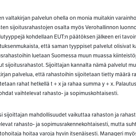
n valtakirjan palvelun ohella on monia muitakin varainho
isten sijoitusrahastojen osalta myös Verohallinnon luonno
lutyyppejä kohdellaan EUT:n päätöksen jälkeen eri tavoin, 
ituksenmukaista, että saman tyyppiset palvelut olisivat ka
tusrahastoihin luetaan Suomessa muun muassa kiinteist
ut sijoitusrahastot. Sijoittajan kannalta nämä palvelut mu
irjan palvelua, että rahastoihin sijoitetaan tietty määrä rah
tetaan rahat hetkellä t + x ja rahaa summa y + x. Palaut
ohdat vaihtelevat rahasto- ja sopimuskohtaisesti.
si sijoittajan mahdollisuudet vaikuttaa rahaston ja raha
elevat rahasto- ja sopimusrakennekohtaisesti, mutta suhte
tohoitaja hoitaa varoja hyvin itsenäisesti. Manageri myös 