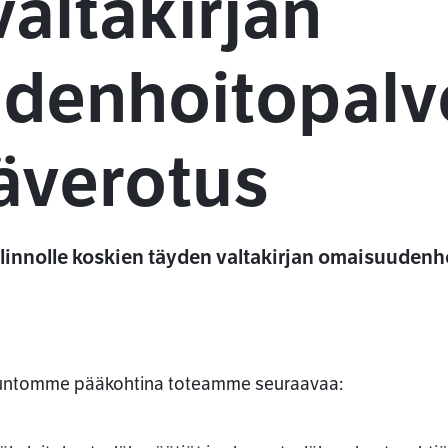
altakirjan
denhoitopalv
äverotus
nnolle koskien täyden valtakirjan omaisuudenh
untomme pääkohtina toteamme seuraavaa: