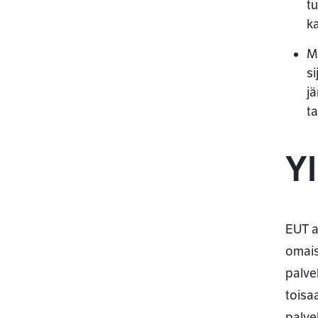
tu
k
M
s
jä
ta
Yl
EUT a
omais
palve
toisa
palve