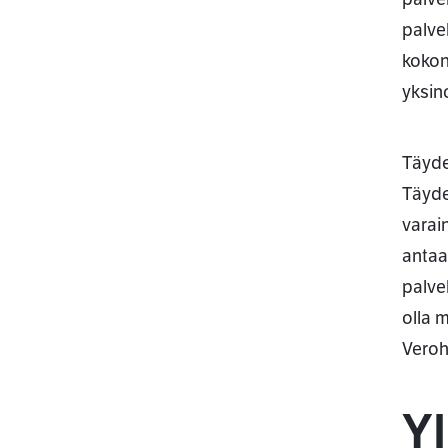
palve
kokon
yksin
Täyde
Täyde
varai
antaa
palve
olla 
Veroh
Yl