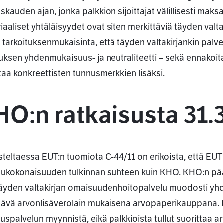
uskauden ajan, jonka palkkion sijoittajat välillisesti maks
aaliset yhtäläisyydet ovat siten merkittäviä täyden valtak
ä tarkoituksenmukaisinta, että täyden valtakirjankin palve
uksen yhdenmukaisuus- ja neutraliteetti – sekä ennakoit
ntaa konkreettisten tunnusmerkkien lisäksi.
O:n ratkaisusta 31.
steltaessa EUT:n tuomiota C-44/11 on erikoista, että EU
lukokonaisuuden tulkinnan suhteen kuin KHO. KHO:n pää
täyden valtakirjan omaisuudenhoitopalvelu muodosti yhde
tävä arvonlisäverolain mukaisena arvopaperikauppana. Pa
tuspalvelun myynnistä, eikä palkkioista tullut suorittaa a