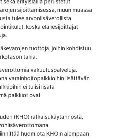
 sekä erityislailla perustetut
kevarojen sijoittamisessa, muun muassa
sta tulee arvonlisäverollista
ntikulut, koska eläkesijoittajat
ja.
äkevarojen tuottoja, joihin kohdistuu
orkotason takia.
säverottomia vakuutuspalveluja.
ona varainhoitopalkkioihin lisättävän
kkioihin ei tulisi lisätä
ämä palkkiot ovat
euden (KHO) ratkaisukäytännöstä,
arvonlisäverottomana
kiinnittää huomiota KHO:n aiempaan