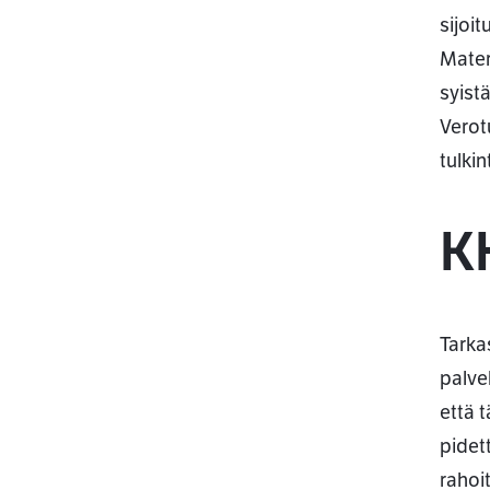
sijoit
Materi
syist
Verot
tulki
KH
Tarka
palve
että 
pidet
rahoi