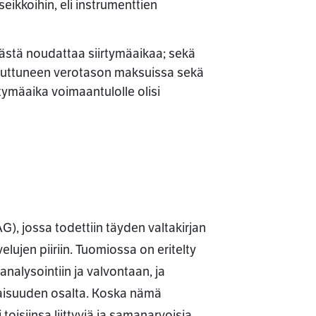
eikkoihin, eli instrumenttien
stä noudattaa siirtymäaikaa; sekä
muuttuneen verotason maksuissa sekä
rtymäaika voimaantulolle olisi
), jossa todettiin täyden valtakirjan
ujen piiriin. Tuomiossa on eritelty
nalysointiin ja valvontaan, ja
maisuuden osalta. Koska nämä
oisiinsa liittyviä ja samanarvoisia