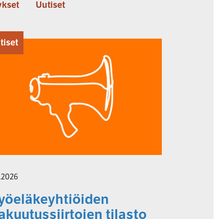
kset
Uutiset
tiset
7.2026
yöeläkeyhtiöiden
akuutussiirtojen tilasto