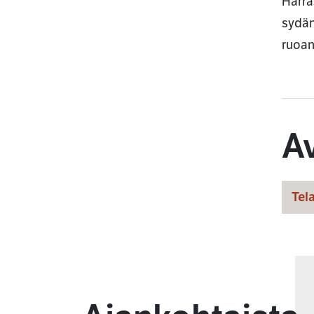
Harra
sydän
ruoan
A
Tela