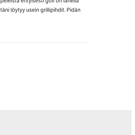
leistä erityisesti golf on lähellä
ni löytyy usein grillipihdit. Pidän