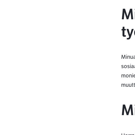
M
t
Minua
sosia
monie
muutt
Mi