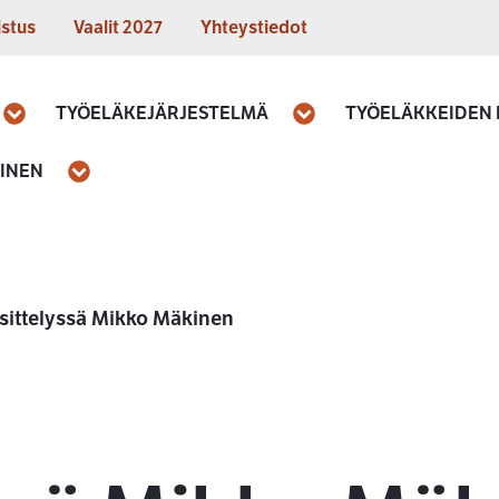
istus
Vaalit 2027
Yhteystiedot
TYÖELÄKEJÄRJESTELMÄ
TYÖELÄKKEIDEN
Avaa
Avaa
MINEN
Avaa
sittelyssä Mikko Mäkinen