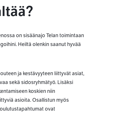
ältää?
menossa on sisäänajo Telan toimintaan
legoihini. Heiltä olenkin saanut hyvää
uteen ja kestävyyteen liittyvät asiat,
rvaa sekä sidosryhmätyö. Lisäksi
kentamiseen koskien niin
ittyviä asioita. Osallistun myös
t koulutustapahtumat ovat