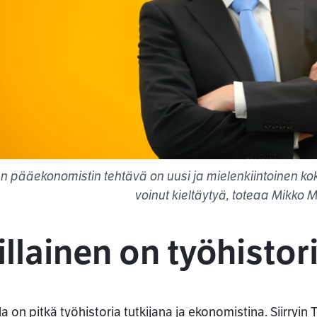
an pääekonomistin tehtävä on uusi ja mielenkiintoinen koko
voinut kieltäytyä, toteaa Mikko 
llainen on työhistor
la on pitkä työhistoria tutkijana ja ekonomistina. Siirryi