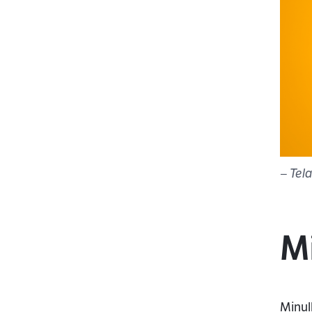
– Tel
Mi
Minul