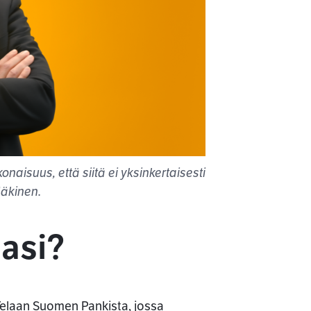
naisuus, että siitä ei yksinkertaisesti
Mäkinen.
iasi?
n Telaan Suomen Pankista, jossa