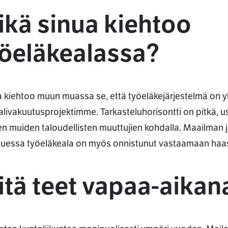
ikä sinua kiehtoo
yöeläkealassa?
 kiehtoo muun muassa se, että työeläkejärjestelmä on y
alivakuutusprojektimme. Tarkasteluhorisontti on pitkä, u
n muiden taloudellisten muuttujien kohdalla. Maailman j
uessa työeläkeala on myös onnistunut vastaamaan haast
tä teet vapaa-aikan