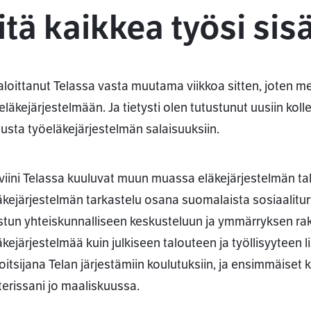
tä kaikkea työsi sis
aloittanut Telassa vasta muutama viikkoa sitten, joten 
eläkejärjestelmään. Ja tietysti olen tutustunut uusiin kol
usta työeläkejärjestelmän salaisuuksiin.
viini Telassa kuuluvat muun muassa eläkejärjestelmän talo
äkejärjestelmän tarkastelu osana suomalaista sosiaalitu
istun yhteiskunnalliseen keskusteluun ja ymmärryksen ra
kejärjestelmää kuin julkiseen talouteen ja työllisyyteen li
oitsijana Telan järjestämiin koulutuksiin, ja ensimmäise
terissani jo maaliskuussa.