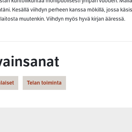
stan kuntoliikuntaa monipuolisesti ympäri vuoden. Mailape
täni. Kesällä viihdyn perheen kanssa mökillä, jossa käsistä
laitosta muutenkin. Viihdyn myös hyvä kirjan ääressä.
vainsanat
laiset
Telan toiminta