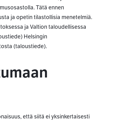
imusosastolla. Tätä ennen
sta ja opetin tilastollisia menetelmiä.
toksessa ja Valtion taloudellisessa
oustiede) Helsingin
osta (taloustiede).
stumaan
isuus, että siitä ei yksinkertaisesti