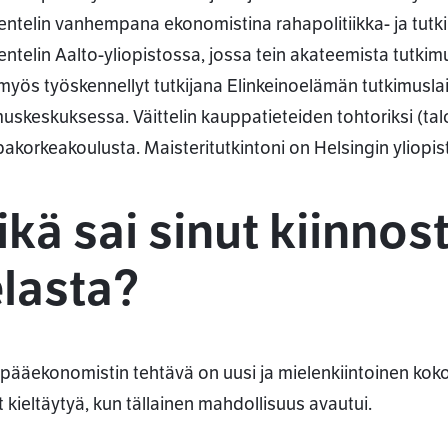
entelin vanhempana ekonomistina rahapolitiikka- ja tutk
entelin Aalto-yliopistossa, jossa tein akateemista tutkimu
myös työskennellyt tutkijana Elinkeinoelämän tutkimuslai
muskeskuksessa. Väittelin kauppatieteiden tohtoriksi (tal
akorkeakoulusta. Maisteritutkintoni on Helsingin yliopist
ikä sai sinut kiinno
elasta?
 pääekonomistin tehtävä on uusi ja mielenkiintoinen kokona
t kieltäytyä, kun tällainen mahdollisuus avautui.