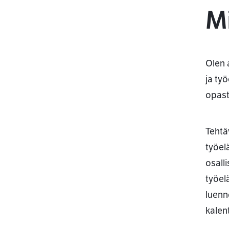
Mi
Olen 
ja työ
opast
Tehtä
työel
osall
työelä
luenn
kalen