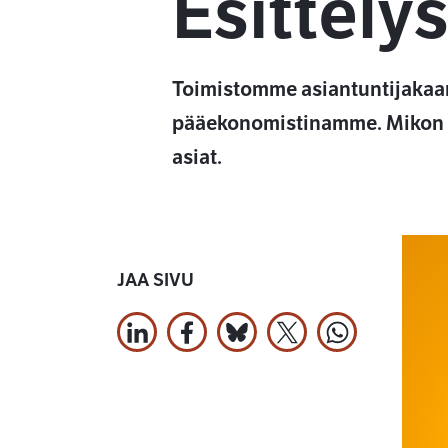
Esittel
Toimistomme asiantuntijakaar
pääekonomistinamme. Mikon vas
asiat.
JAA SIVU
Jaa LinkedInissä
Jaa Facebookissa
Jaa Bluesky:ssa
Jaa X:ssä
Jaa WhatsApi