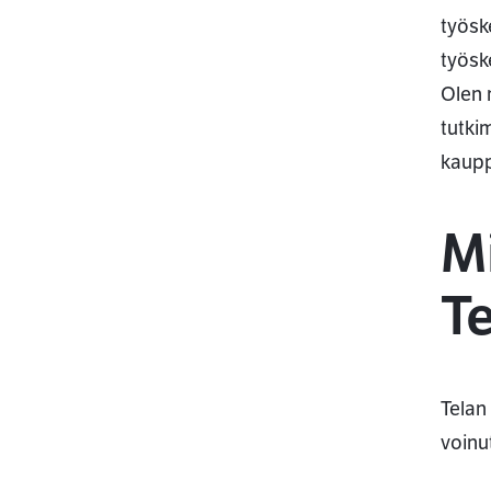
työsk
työsk
Olen 
tutki
kaupp
M
T
Telan
voinu