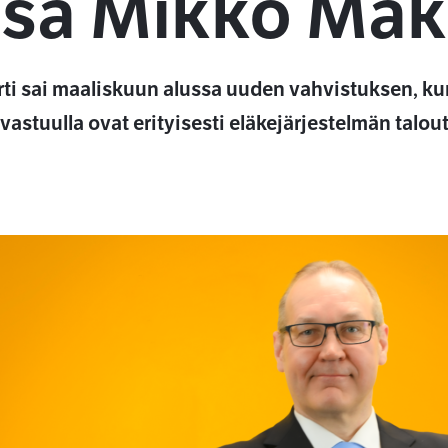
yssä Mikko Mä
ti sai maaliskuun alussa uuden vahvistuksen, ku
tuulla ovat erityisesti eläkejärjestelmän taloute
ssa