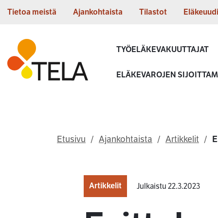
Siirry sisältöön
Tietoa meistä
Ajankohtaista
Tilastot
Eläkeuud
Etusivu
TYÖELÄKEVAKUUTTAJAT
ELÄKEVAROJEN SIJOITTA
Etusivu
Ajankohtaista
Artikkelit
E
Artikkelit
Julkaistu 22.3.2023