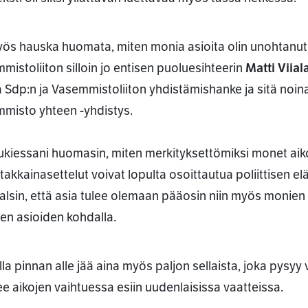
yös hauska huomata, miten monia asioita olin unohtanut vu
mistoliiton silloin jo entisen puoluesihteerin
Matti Viial
 Sdp:n ja Vasemmistoliiton yhdistämishanke ja sitä noi
misto yhteen -yhdistys.
 lukiessani huomasin, miten merkityksettömiksi monet aikoi
ssa
stakkainasettelut voivat lopulta osoittautua poliittisen
valsin, että asia tulee olemaan pääosin niin myös moni
ien asioiden kohdalla.
la pinnan alle jää aina myös paljon sellaista, joka pysy
e aikojen vaihtuessa esiin uudenlaisissa vaatteissa.