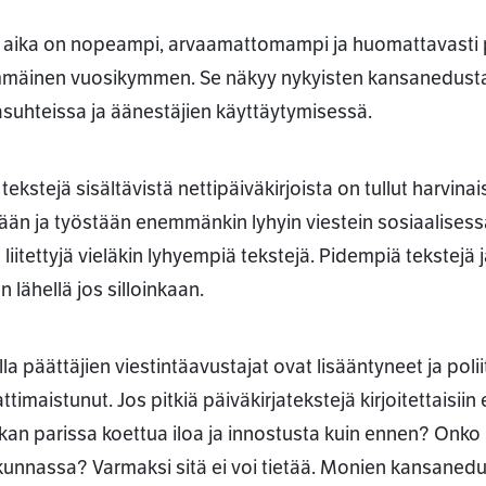
aika on nopeampi, arvaamattomampi ja huomattavasti p
mäinen vuosikymmen. Se näkyy nykyisten kansanedustaji
suhteissa ja äänestäjien käyttäytymisessä.
 tekstejä sisältävistä nettipäiväkirjoista on tullut harvin
tään ja työstään enemmänkin lyhyin viestein sosiaalisess
 liitettyjä vieläkin lyhyempiä tekstejä. Pidempiä tekstejä
n lähellä jos silloinkaan.
la päättäjien viestintäavustajat ovat lisääntyneet ja poli
imaistunut. Jos pitkiä päiväkirjatekstejä kirjoitettaisiin
iikan parissa koettua iloa ja innostusta kuin ennen? Onko
unnassa? Varmaksi sitä ei voi tietää. Monien kansanedust