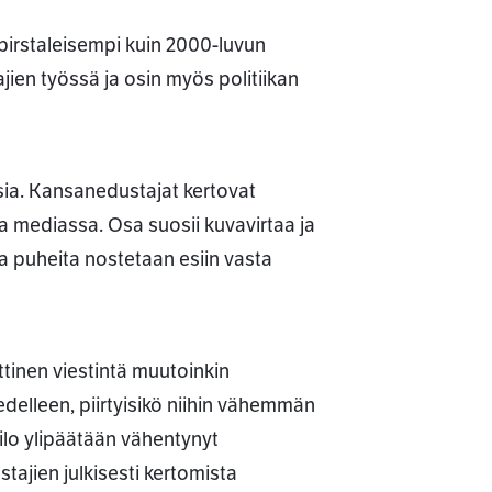
irstaleisempi kuin 2000-luvun
en työssä ja osin myös politiikan
aisia. Kansanedustajat kertovat
a mediassa. Osa suosii kuvavirtaa ja
 ja puheita nostetaan esiin vasta
ittinen viestintä muutoinkin
 edelleen, piirtyisikö niihin vähemmän
 ilo ylipäätään vähentynyt
ajien julkisesti kertomista