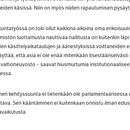
eiden käsissä. Niin on myös niiden rapautumisen pysäy
untatyössä on toki ollut kaikkina aikoina oma erikoisuut
istön luottamusta nauttivaa hallitusta on kuitenkin läp
den käsittelyaikataulujen ja äänestyksissä voittaneiden es
äyttää, että asia ei ole enää mitenkään itsestäänselvästi n
valtioneuvosto – saavat hiusmurtumia institutionaalis
essa.
inen kehityssuunta ei tietenkään ole parlamentaarisess
ttava. Sen kääntäminen ei kuitenkaan onnistu ilman ed
vaikutusta.