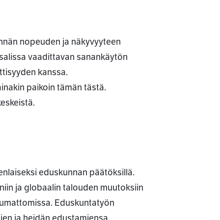
tinnän nopeuden ja näkyvyyteen
tosalissa vaadittavan sanankäytön
yttisyyden kanssa.
inakin paikoin tämän tästä.
eskeistä.
senlaiseksi eduskunnan päätöksillä.
iin ja globaalin talouden muutoksiin
ottumattomissa. Eduskuntatyön
jien ja heidän edustamiensa