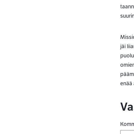
taann
suuri
Missi
jäi l
puolu
omien
päämi
enää 
K
Va
Komm