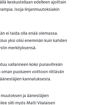
ällä keskustellaan edelleen ajoittain
vampia. Isoja linjanmuutoksiakin
 ei taida olla enää olemassa.
plus yksi olisi enemmän kuin kahden
stin merkityksensä.
 tuntuu vallanneen koko punavihreän
in oman puolueen voittoon riittävän
n äänestäjien kannatuksesta.
en muutoksen ja äänestäjien
lee silti myös Matti Viialaisen