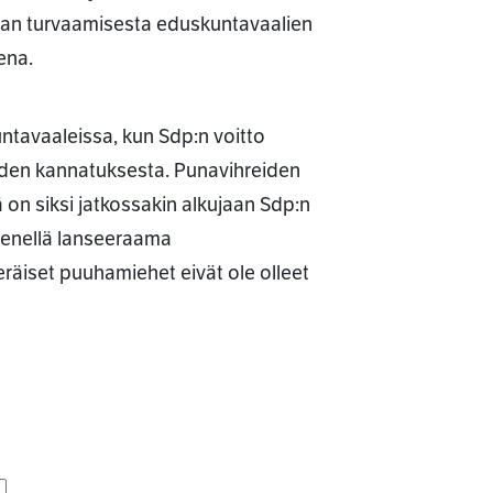
an turvaamisesta eduskuntavaalien
ena.
ntavaaleissa, kun Sdp:n voitto
hreiden kannatuksesta. Punavihreiden
on siksi jatkossakin alkujaan Sdp:n
enellä lanseeraama
eräiset puuhamiehet eivät ole olleet