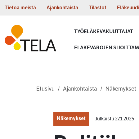
Siirry sisältöön
Tietoa meistä
Ajankohtaista
Tilastot
Eläkeuud
Etusivu
TYÖELÄKEVAKUUTTAJAT
ELÄKEVAROJEN SIJOITTA
Etusivu
Ajankohtaista
Näkemykset
Näkemykset
Julkaistu 27.1.2025