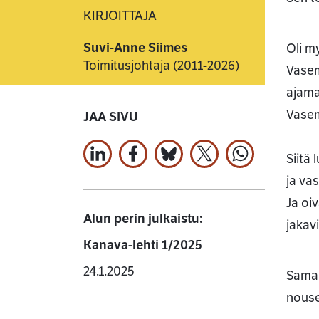
KIRJOITTAJA
Suvi-Anne Siimes
Oli m
Toimitusjohtaja (2011-2026)
Vasem
ajama
Vasem
JAA SIVU
Siitä
Jaa LinkedInissä
Jaa Facebookissa
Jaa Bluesky:ssa
Jaa X:ssä
Jaa WhatsApi
ja va
Ja oi
Alun perin julkaistu:
jakav
Kanava-lehti 1/2025
24.1.2025
Samal
nouse