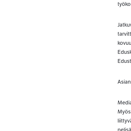
työkok
Jatku
tarvi
kovuu
Edusk
Edust
Asian 
Media
Myös 
liitt
pelis