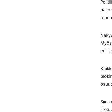
Polit
paljo
tehdä
Näkyv
Myös 
erill
Kaikk
bloki
osuud
Siinä
liikk