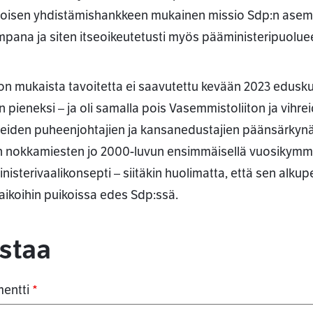
oisen yhdistämishankkeen mukainen missio Sdp:n asem
mpana ja siten itseoikeutetusti myös pääministeripuolue
on mukaista tavoitetta ei saavutettu kevään 2023 edusku
iian pieneksi – ja oli samalla pois Vasemmistoliiton ja vi
eiden puheenjohtajien ja kansanedustajien päänsärkynä 
 nokkamiesten jo 2000-luvun ensimmäisellä vuosikymm
nisterivaalikonsepti – siitäkin huolimatta, että sen alkup
aikoihin puikoissa edes Sdp:ssä.
ommentit
staa
entti
*