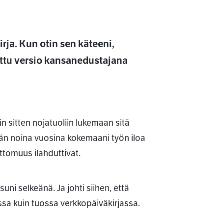
irja. Kun otin sen käteeni,
ettu versio kansanedustajana
n sitten nojatuoliin lukemaan sitä
än noina vuosina kokemaani työn iloa
ttomuus ilahduttivat.
suni selkeänä. Ja johti siihen, että
sa kuin tuossa verkkopäiväkirjassa.