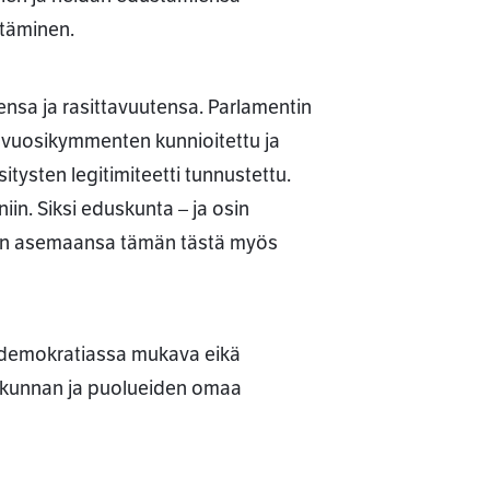
ttäminen.
ensa ja rasittavuutensa. Parlamentin
i vuosikymmenten kunnioitettu ja
itysten legitimiteetti tunnustettu.
iin. Siksi eduskunta – ja osin
een asemaansa tämän tästä myös
a demokratiassa mukava eikä
uskunnan ja puolueiden omaa