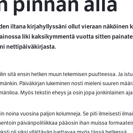
n pinnan alla
en iltana kirjahyllyssäni ollut vieraan näköinen k
painossa liki kaksikymmentä vuotta sitten painat
 nettipäiväkirjasta.
ilin sitä ensin hetken muun tekemisen puutteessa. Ja istui
änkin. Päiväkirjan lukeminen nosti mieleni suuren määr
ämäniloa. Myös tekstin eheys ja osin jopa jonkinlainen aja
tin noina vuosina paljon kolumneja. Se piti ilmeisesti ilmai
ntoin päivänpolitiikkaa pääosin ihan muissa formaateis
eksti oli siksi yllättävän luettavaa myös tässä hetkessä.