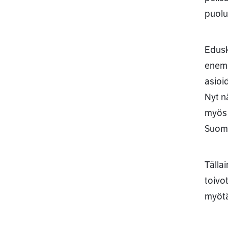
puolu
Edusk
enemm
asioi
Nyt n
myös 
Suom
Tälla
toivo
myötä