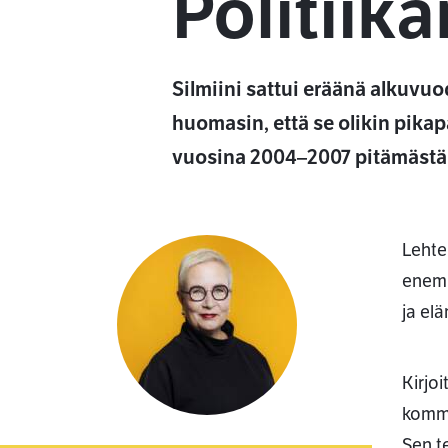
Politiika
Silmiini sattui eräänä alkuvuod
huomasin, että se olikin pika
vuosina 2004–2007 pitämästäni
Lehte
enemm
ja el
Kirjoi
komme
Sen t