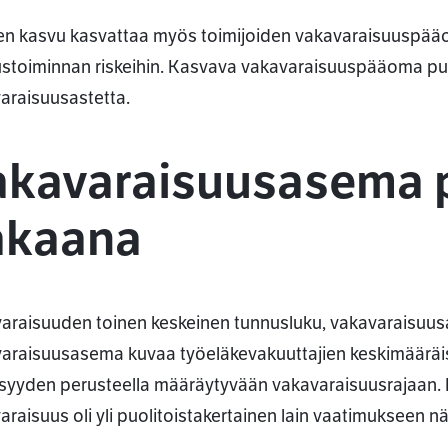
en kasvu kasvattaa myös toimijoiden vakavaraisuuspääo
tustoiminnan riskeihin. Kasvava vakavaraisuuspääoma p
araisuusastetta.
akavaraisuusasema p
akaana
araisuuden toinen keskeinen tunnusluku, vakavaraisuusas
araisuusasema kuvaa työeläkevakuuttajien keskimääräi
llisyyden perusteella määräytyvään vakavaraisuusrajaan
araisuus oli yli puolitoistakertainen lain vaatimukseen n