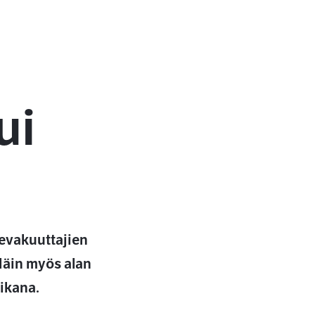
ui
kevakuuttajien
Näin myös alan
ikana.