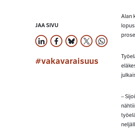
Alan 
JAA SIVU
lopus
prose
Jaa LinkedInissä
Jaa Facebookissa
Jaa Bluesky:ssa
Jaa X:ssä
Jaa WhatsApi
Työel
#vakavaraisuus
eläke
julka
– Sij
nähti
työel
neljä