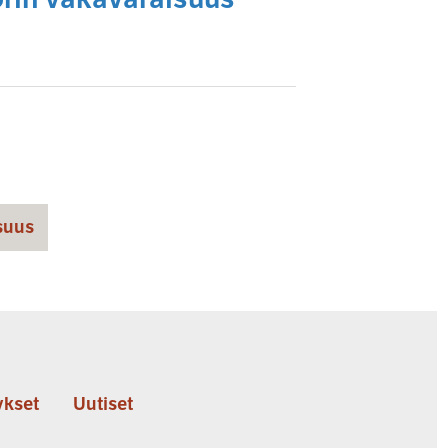
suus
kset
Uutiset