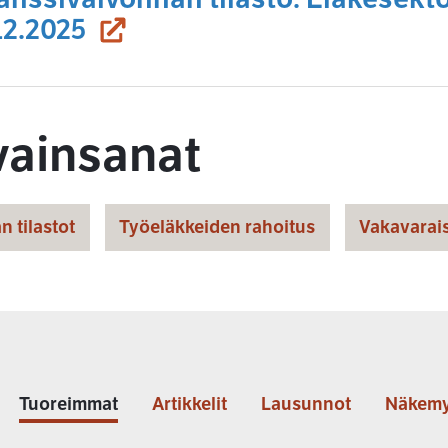
(siirryt toiseen palveluun)
12.2025
vainsanat
n tilastot
Työeläkkeiden rahoitus
Vakavarai
Tuoreimmat
Artikkelit
Lausunnot
Näkemy