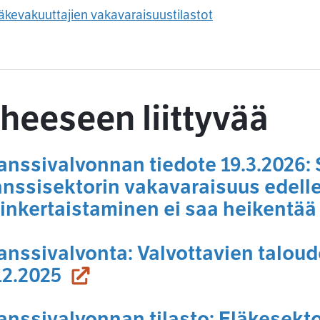
äkevakuuttajien vakavaraisuustilastot
heeseen liittyvää
anssivalvonnan tiedote 19.3.2026
anssisektorin vakavaraisuus edell
inkertaistaminen ei saa heikentää
anssivalvonta: Valvottavien taloudel
(siirryt toiseen palveluun)
12.2025
anssivalvonnan tilasto: Eläkesekt