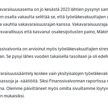
avaraisuusasema on jo kesästä 2023 lähtien pysynyt sama
n osalta vakautta selittää se, että työeläkevakuuttaji
 vauhtia vakavaraisuusrajan kanssa. Vakavaraisuusraja
tusvarallisuus että kasvanut osakesijoitusten paino, Mäki
ssivalvonta on arvioinut myös työeläkevakuuttajien str
an. Se pysyi lähes vuoden takaisella tasollaan ja oli edel
araisuussääntely koskee vain yksityisalojen työeläkevakuu
kassoja ja -säätiöitä. Siksi Finanssivalvonnan raportissa o
a. Olemme päivittäneet myös omilta sivuiltamme löytyvä
en mukaisiksi.