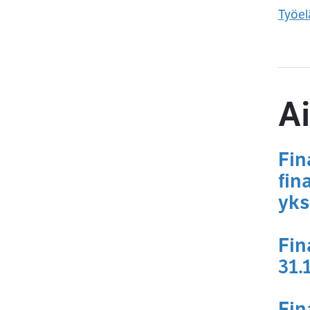
Työel
Ai
Fin
fin
yks
Fin
31.
Fin