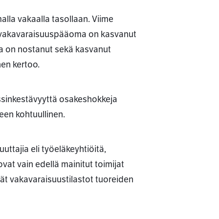
lla vakaalla tasollaan. Viime
en vakavaraisuuspääoma on kasvanut
a on nostanut sekä kasvanut
nen kertoo.
essinkestävyyttä osakeshokkeja
leen kohtuullinen.
ttajia eli työeläkeyhtiöitä,
vat vain edellä mainitut toimijat
t vakavaraisuustilastot tuoreiden