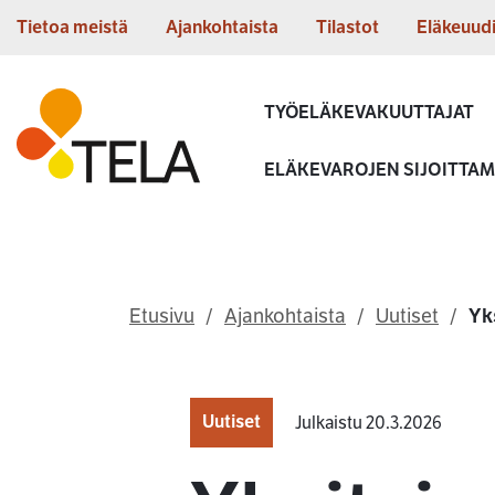
Siirry sisältöön
Tietoa meistä
Ajankohtaista
Tilastot
Eläkeuud
Etusivu
TYÖELÄKEVAKUUTTAJAT
ELÄKEVAROJEN SIJOITTA
Etusivu
Ajankohtaista
Uutiset
Yk
Uutiset
Julkaistu 20.3.2026