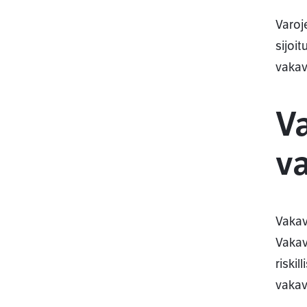
Varoj
sijoi
vakav
V
v
Vakav
Vakav
riski
vakav