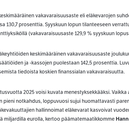
keskimääräinen vakavaraisuusaste eli eläkevarojen suhd
sa 130,7 prosenttia. Syyskuun lopun tilanteeseen verratt
nttiyksiköllä (vakavaraisuusaste 129,9 % syyskuun lopus
ssa
äkeyhtiöiden keskimääräinen vakavaraisuusaste joulukuun
säätiöiden ja -kassojen puolestaan 142,5 prosenttia. Luvu
isemista tiedoista koskien finanssialan vakavaraisuutta.
oitusvuotta 2025 voisi kuvata menestyksekkääksi. Vaikka
in pieni notkahdus, loppuvuosi sujui huomattavasti pare
äkevakuuttajien hallinnoimat eläkevarat kasvoivat vuoden
llä miljardilla eurolla, kertoo päämatemaatikkomme
Hann