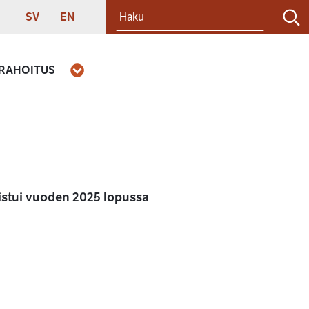
Haku
SVENSKA
ENGLISH
SV
EN
Ha
 RAHOITUS
Avaa
istui vuoden 2025 lopussa