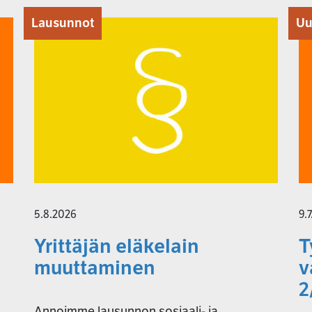
Lausunnot
Uu
5.8.2026
9.
Yrittäjän eläkelain
T
muuttaminen
v
2
Annoimme lausunnon sosiaali- ja