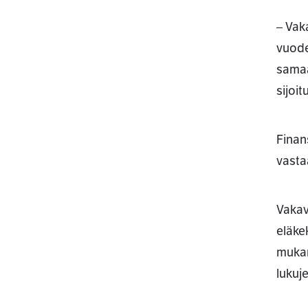
– Vak
vuode
samaa
sijoi
Finan
vasta
Vakav
eläke
mukan
lukuj