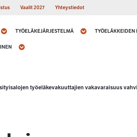
istus
Vaalit 2027
Yhteystiedot
TYÖELÄKEJÄRJESTELMÄ
TYÖELÄKKEIDEN
Avaa
Avaa
MINEN
Avaa
sityisalojen työeläkevakuuttajien vakavaraisuus vahv