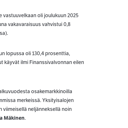
e vastuuvelkaan oli joulukuun 2025
una vakavaraisuus vahvistui 0,8
sa).
 lopussa oli 130,4 prosenttia,
t käyvät ilmi Finanssivalvonnan eilen
 alkuvuodesta osakemarkkinoilla
mmissa merkeissä. Yksityisalojen
 viimeisellä neljänneksellä noin
a Mäkinen
.