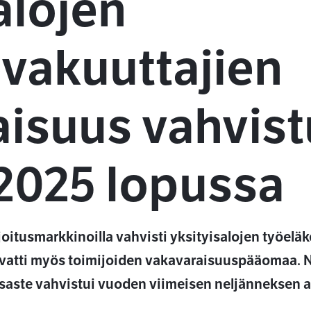
alojen
vakuuttajien
isuus vahvist
2025 lopussa
itusmarkkinoilla vahvisti yksityisalojen työelä
asvatti myös toimijoiden vakavaraisuuspääomaa. 
aste vahvistui vuoden viimeisen neljänneksen a