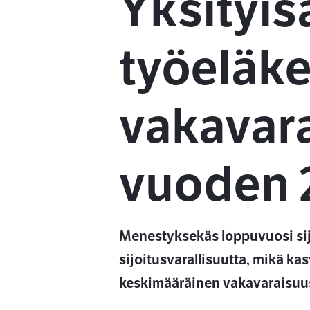
Yksityis
työeläke
vakavara
vuoden 
Menestyksekäs loppuvuosi sijo
sijoitusvarallisuutta, mikä k
keskimääräinen vakavaraisuus