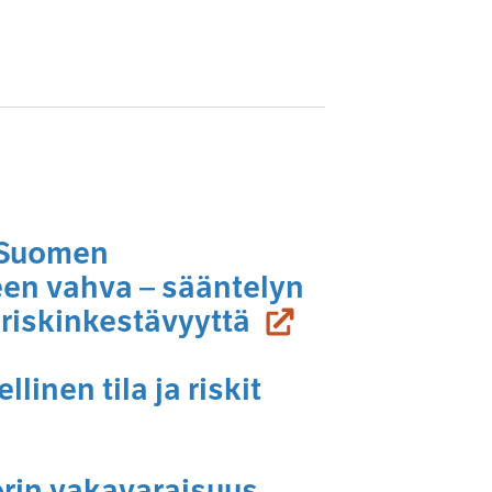
: Suomen
een vahva – sääntelyn
(siirryt toiseen 
 riskinkestävyyttä
linen tila ja riskit
orin vakavaraisuus