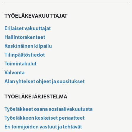
TYÖELÄKEVAKUUTTAJAT
Erilaiset vakuuttajat
Hallintorakenteet
Keskinäinen kilpailu
Tilinpäätöstiedot
Toimintakulut
Valvonta
Alan yhteiset ohjeet ja suositukset
TYÖELÄKEJÄRJESTELMÄ
Työeläkkeet osana sosiaalivakuutusta
Työeläkkeen keskeiset periaatteet
Eri toimijoiden vastuut ja tehtävät