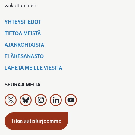
vaikuttaminen.
YHTEYSTIEDOT
TIETOA MEISTÄ
AJANKOHTAISTA
ELÄKESANASTO
LÄHETÄ MEILLE VIESTIÄ
SEURAA MEITÄ
Työeläkevakuuttajat TELA ry X:ssä
Työeläkevakuuttajat TELA ry Bluesky:ssa
Työeläkevakuuttajat TELA ry Instagramiss
Työeläkevakuuttajat TELA ry Linked
Työeläkevakuuttajat TELA r
Tilaa uutiskirjeemme