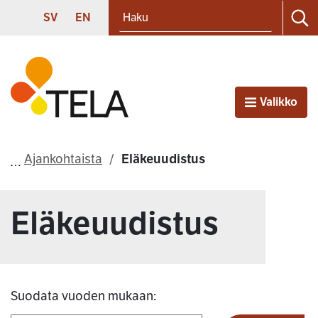
Haku
Siirry sisältöön
SVENSKA
ENGLISH
SV
EN
Ha
Etusivu
Valikko
Avaa
Ajankohtaista
Eläkeuudistus
Eläkeuudistus
Suodata vuoden mukaan: