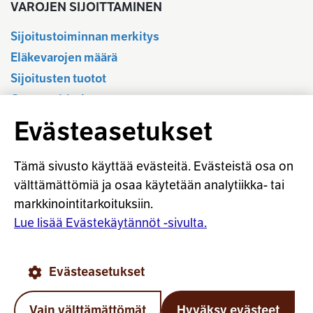
VAROJEN SIJOITTAMINEN
Sijoitustoiminnan merkitys
Eläkevarojen määrä
Sijoitusten tuotot
Osavuositiedot
Tilastotietokanta
Evästeasetukset
Sijoitustoiminnan sääntely
Vastuullinen sijoittaminen
Tämä sivusto käyttää evästeitä. Evästeistä osa on
Sijoitussanasto
välttämättömiä ja osaa käytetään analytiikka- tai
markkinointitarkoituksiin.
Osaketuoton ennakointi
Lue lisää Evästekäytännöt -sivulta.
© Työeläkevakuuttajat TELA ry
Evästeasetukset
Evästekäytännöt
Käyttöohjeet
Tietosuoja
Vain välttämättömät
Hyväksy evästeet