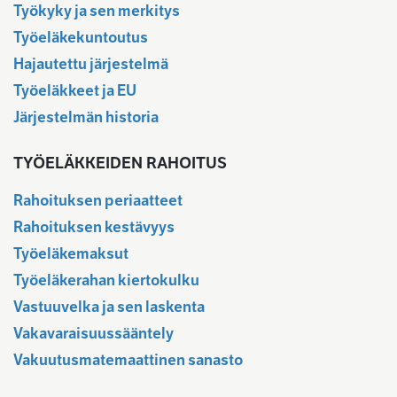
Työkyky ja sen merkitys
Työeläkekuntoutus
Hajautettu järjestelmä
Työeläkkeet ja EU
Järjestelmän historia
TYÖELÄKKEIDEN RAHOITUS
Rahoituksen periaatteet
Rahoituksen kestävyys
Työeläkemaksut
Työeläkerahan kiertokulku
Vastuuvelka ja sen laskenta
Vakavaraisuussääntely
Vakuutusmatemaattinen sanasto