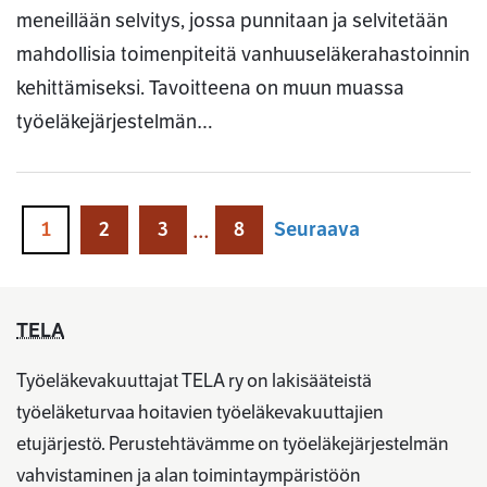
meneillään selvitys, jossa punnitaan ja selvitetään
mahdollisia toimenpiteitä vanhuuseläkerahastoinnin
kehittämiseksi. Tavoitteena on muun muassa
työeläkejärjestelmän…
1
2
3
8
Seuraava
…
TELA
Työeläkevakuuttajat TELA ry on lakisääteistä
työeläketurvaa hoitavien työeläkevakuuttajien
etujärjestö. Perustehtävämme on työeläkejärjestelmän
vahvistaminen ja alan toimintaympäristöön