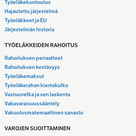
Työeläkekuntoutus
Hajautettu järjestelmä
Työeläkkeet ja EU
Järjestelmän historia
TYÖELÄKKEIDEN RAHOITUS
Rahoituksen periaatteet
Rahoituksen kestävyys
Työeläkemaksut
Työeläkerahan kiertokulku
Vastuuvelka ja sen laskenta
Vakavaraisuussääntely
Vakuutusmatemaattinen sanasto
VAROJEN SIJOITTAMINEN