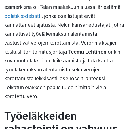
esimerkkinä oli Telan maaliskuun alussa järjestämä
poliitikkodebatti
, jonka osallistujat eivät
kannattaneet ajatusta. Nekin kansanedustajat, jotka
kannattivat työeläkemaksun alentamista,
vastustivat verojen korottamista. Veronmaksajien
keskusliiton toimitusjohtaja
Teemu Lehtinen
onkin
kuvannut eläkkeiden leikkaamista ja tätä kautta
työeläkemaksun alentamista sekä verojen
korottamista leikkisästi lose-lose-tilanteeksi.
Leikatun eläkkeen päälle tulee nimittäin vielä
korotettu vero.
Työeläkkeiden
rahastointi on vahvuus,