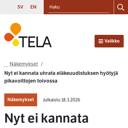
Haku
Siirry sisältöön
SVENSKA
ENGLISH
SV
EN
Ha
Etusivu
Valikko
Avaa
Näkemykset
Nyt ei kannata uhrata eläkeuudistuksen hyötyjä
pikavoittojen toivossa
Näkemykset
Julkaistu 18.3.2026
Nyt ei kannata