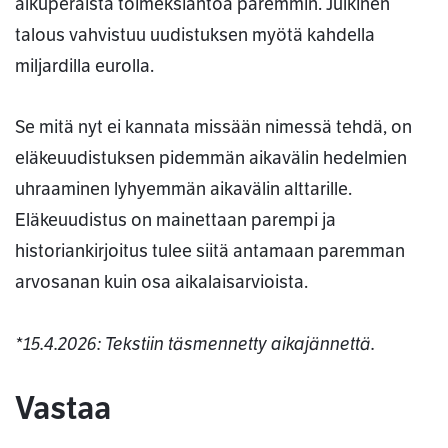
alkuperäistä toimeksiantoa paremmin. Julkinen
talous vahvistuu uudistuksen myötä kahdella
miljardilla eurolla.
Se mitä nyt ei kannata missään nimessä tehdä, on
eläkeuudistuksen pidemmän aikavälin hedelmien
uhraaminen lyhyemmän aikavälin alttarille.
Eläkeuudistus on mainettaan parempi ja
historiankirjoitus tulee siitä antamaan paremman
arvosanan kuin osa aikalaisarvioista.
*15.4.2026: Tekstiin täsmennetty aikajännettä.
Kommentit
Vastaa