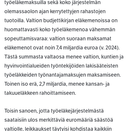
työeläkemaksuilla sekä koko järjestelmän
olemassaolon ajan kerrytettyjen rahastojen
tuotoilla. Valtion budjettikirjan eläkemenoissa on
huomattavasti koko työeläkemenoa vähemmän
sopeuttamisvaraa: valtion suoraan maksamat
eläkemenot ovat noin 7,4 miljardia euroa (v. 2024).
Tästä summasta valtaosa menee valtion, kuntien ja
hyvinvointialueiden työntekijöiden lakisääteisten
työeläkkeiden työnantajamaksujen maksamiseen.
Toinen iso erä, 2,7 miljardia, menee kansan- ja
takuueläkkeen rahoittamiseen.
Toisin sanoen, jotta työeläkejärjestelmästä
saataisiin ulos merkittäviä euromääriä säästöä
valtiolle, leikkaukset täytyisi kohdistaa kaikkiin