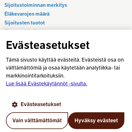
Sijoitustoiminnan merkitys
Eläkevarojen määrä
Sijoitusten tuotot
Osavuositiedot
Tilastotietokanta
Evästeasetukset
Sijoitustoiminnan sääntely
Vastuullinen sijoittaminen
Tämä sivusto käyttää evästeitä. Evästeistä osa on
Sijoitussanasto
välttämättömiä ja osaa käytetään analytiikka- tai
markkinointitarkoituksiin.
Osaketuoton ennakointi
Lue lisää Evästekäytännöt -sivulta.
© Työeläkevakuuttajat TELA ry
Evästeasetukset
Evästekäytännöt
Käyttöohjeet
Tietosuoja
Vain välttämättömät
Hyväksy evästeet
Takai