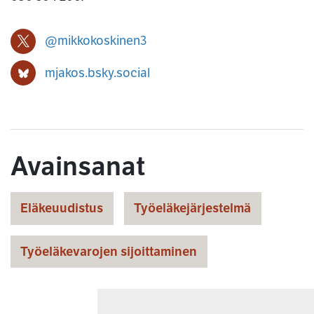
@mikkokoskinen3
Mikko Koskinen X-profiili
mjakos.bsky.social
Mikko Koskinen Bluesky-profiili
Avainsanat
Eläkeuudistus
Työeläkejärjestelmä
Työeläkevarojen sijoittaminen