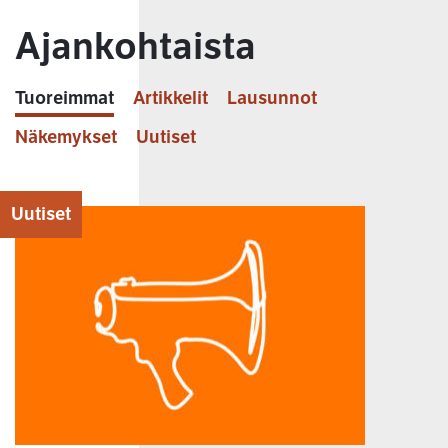
Ajankohtaista
Tuoreimmat
Artikkelit
Lausunnot
Näkemykset
Uutiset
Uutiset