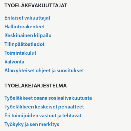
TYÖELÄKEVAKUUTTAJAT
Erilaiset vakuuttajat
Hallintorakenteet
Keskinäinen kilpailu
Tilinpäätöstiedot
Toimintakulut
Valvonta
Alan yhteiset ohjeet ja suositukset
TYÖELÄKEJÄRJESTELMÄ
Työeläkkeet osana sosiaalivakuutusta
Työeläkkeen keskeiset periaatteet
Eri toimijoiden vastuut ja tehtävät
Työkyky ja sen merkitys