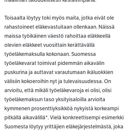
maailman taloudellisesti kestävimpänä.
Toisaalta löytyy toki myös maita, jotka eivät ole
rahastoineet eläkevastuitaan ollenkaan. Näissä
maissa työikäinen väestö rahoittaa eläkkeellä
olevien eläkkeet vuosittain kerättävällä
työeläkemaksulla kokonaan. Suomessa
työeläkevarat toimivat pidemmän aikavälin
puskurina ja auttavat varautumaan ikäluokkien
välisiin kokoeroihin nyt ja tulevaisuudessa. On
arvioitu, että mikäli työeläkevaroja ei olisi, olisi
työeläkemaksun taso yksityisaloilla arviolta
kymmenen prosenttiyksikköä nykyistä korkeampi
pitkällä aikavälillä*. Vielä konkreettisempi esimerkki
Suomesta löytyy yrittäjien eläkejärjestelmästä, joka