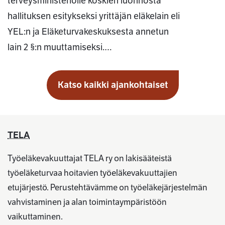
terveysministeriölle koskien luonnosta
hallituksen esitykseksi yrittäjän eläkelain eli
YEL:n ja Eläketurvakeskuksesta annetun
lain 2 §:n muuttamiseksi.…
Katso kaikki ajankohtaiset
TELA
Työeläkevakuuttajat TELA ry on lakisääteistä
työeläketurvaa hoitavien työeläkevakuuttajien
etujärjestö. Perustehtävämme on työeläkejärjestelmän
vahvistaminen ja alan toimintaympäristöön
vaikuttaminen.