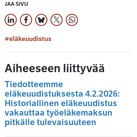
JAA SIVU
Jaa LinkedInissä
Jaa Facebookissa
Jaa Bluesky:ssa
Jaa X:ssä
Jaa WhatsApissa
#eläkeuudistus
Aiheeseen liittyvää
Tiedotteemme
eläkeuudistuksesta 4.2.2026:
Historiallinen eläkeuudistus
vakauttaa työeläkemaksun
pitkälle tulevaisuuteen