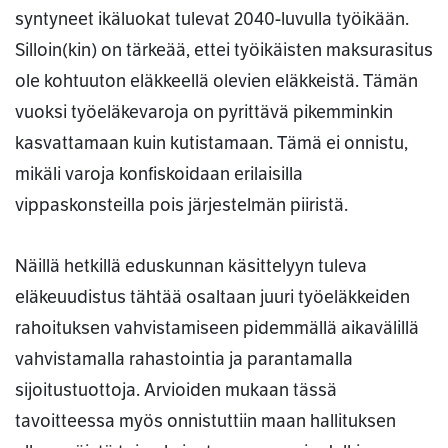
syntyneet ikäluokat tulevat 2040-luvulla työikään.
Silloin(kin) on tärkeää, ettei työikäisten maksurasitus
ole kohtuuton eläkkeellä olevien eläkkeistä. Tämän
vuoksi työeläkevaroja on pyrittävä pikemminkin
kasvattamaan kuin kutistamaan. Tämä ei onnistu,
mikäli varoja konfiskoidaan erilaisilla
vippaskonsteilla pois järjestelmän piiristä.
Näillä hetkillä eduskunnan käsittelyyn tuleva
eläkeuudistus tähtää osaltaan juuri työeläkkeiden
rahoituksen vahvistamiseen pidemmällä aikavälillä
vahvistamalla rahastointia ja parantamalla
sijoitustuottoja. Arvioiden mukaan tässä
tavoitteessa myös onnistuttiin maan hallituksen