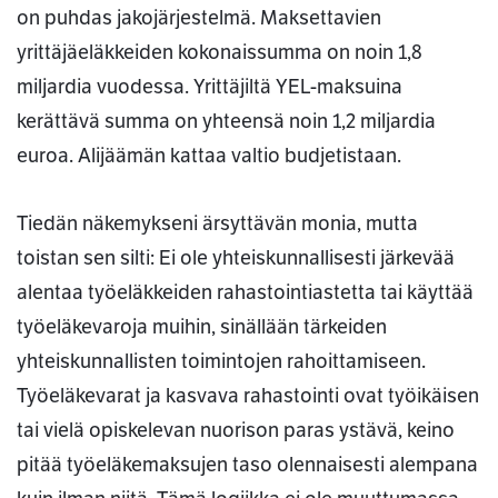
on puhdas jakojärjestelmä. Maksettavien
yrittäjäeläkkeiden kokonaissumma on noin 1,8
miljardia vuodessa. Yrittäjiltä YEL-maksuina
kerättävä summa on yhteensä noin 1,2 miljardia
euroa. Alijäämän kattaa valtio budjetistaan.
Tiedän näkemykseni ärsyttävän monia, mutta
toistan sen silti: Ei ole yhteiskunnallisesti järkevää
alentaa työeläkkeiden rahastointiastetta tai käyttää
työeläkevaroja muihin, sinällään tärkeiden
yhteiskunnallisten toimintojen rahoittamiseen.
Työeläkevarat ja kasvava rahastointi ovat työikäisen
tai vielä opiskelevan nuorison paras ystävä, keino
pitää työeläkemaksujen taso olennaisesti alempana