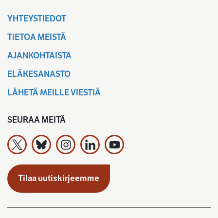
YHTEYSTIEDOT
TIETOA MEISTÄ
AJANKOHTAISTA
ELÄKESANASTO
LÄHETÄ MEILLE VIESTIÄ
SEURAA MEITÄ
Työeläkevakuuttajat TELA ry X:ssä
Työeläkevakuuttajat TELA ry Bluesky:ssa
Työeläkevakuuttajat TELA ry Instagramiss
Työeläkevakuuttajat TELA ry Linked
Työeläkevakuuttajat TELA r
Tilaa uutiskirjeemme