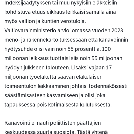
Indeksijäädytyksen tai muu nykyisiin eläkkeisiin
kohdistuva etuusleikkaus leikkaisi samalla aina
myös valtion ja kuntien verotuloja.
Valtiovarainministeriö arvioi omassa vuoden 2023
meno- ja rakennekartoituksessaan että kanavoinnin
hyötysuhde olisi vain noin 55 prosenttia. 100
miljoonan leikkaus tuottaisi siis noin 55 miljoonan
hyödyn julkiseen talouteen. Lisäksi vajaan 1,7
miljoonan työeläkettä saavan eläkeläisen
toimeentulon leikkaaminen johtaisi todennäköisesti
säästämisasteen kasvamiseen ja olisi joka
tapauksessa pois kotimaisesta kulutuksesta.
Kanavointi ei nauti poliittisten päättäjien
keskuudessa suurta suosiota. Tästä yhtenä