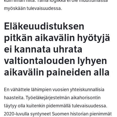
kuin ilman niitä. Tämä logiikka ei ole muuttumassa
myöskään tulevaisuudessa.
Eläkeuudistuksen
pitkän aikavälin hyötyjä
ei kannata uhrata
valtiontalouden lyhyen
aikavälin paineiden alla
En vähättele lähimpien vuosien yhteiskunnallisia
haasteita. Työeläkejärjestelmän aikahorisontin
täytyy olla kuitenkin pidemmällä tulevaisuudessa.
2020-luvulla syntyneet Suomen historian pienimmät