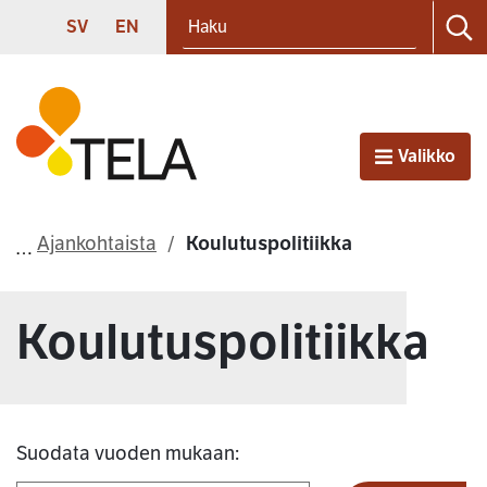
Haku
Siirry sisältöön
SVENSKA
ENGLISH
SV
EN
Ha
Etusivu
Valikko
Avaa
Ajankohtaista
Koulutuspolitiikka
Koulutuspolitiikka
Suodata vuoden mukaan: