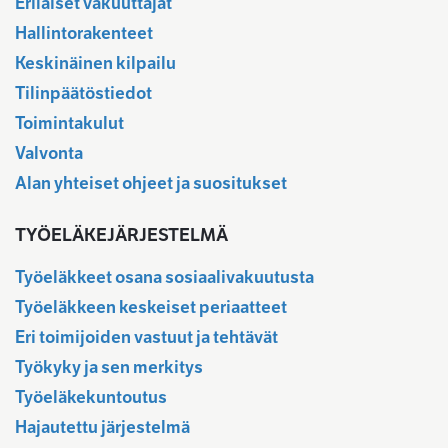
Erilaiset vakuuttajat
Hallintorakenteet
Keskinäinen kilpailu
Tilinpäätöstiedot
Toimintakulut
Valvonta
Alan yhteiset ohjeet ja suositukset
TYÖELÄKEJÄRJESTELMÄ
Työeläkkeet osana sosiaalivakuutusta
Työeläkkeen keskeiset periaatteet
Eri toimijoiden vastuut ja tehtävät
Työkyky ja sen merkitys
Työeläkekuntoutus
Hajautettu järjestelmä