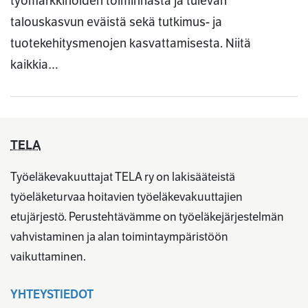
työmarkkinoiden toiminnasta ja tulevan
talouskasvun eväistä sekä tutkimus- ja
tuotekehitysmenojen kasvattamisesta. Niitä
kaikkia…
TELA
Työeläkevakuuttajat TELA ry on lakisääteistä
työeläketurvaa hoitavien työeläkevakuuttajien
etujärjestö. Perustehtävämme on työeläkejärjestelmän
vahvistaminen ja alan toimintaympäristöön
vaikuttaminen.
YHTEYSTIEDOT