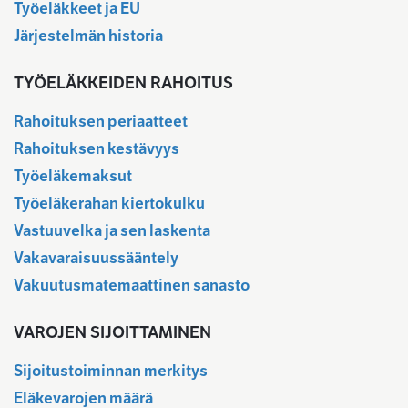
Työeläkkeet ja EU
Järjestelmän historia
TYÖELÄKKEIDEN RAHOITUS
Rahoituksen periaatteet
Rahoituksen kestävyys
Työeläkemaksut
Työeläkerahan kiertokulku
Vastuuvelka ja sen laskenta
Vakavaraisuussääntely
Vakuutusmatemaattinen sanasto
VAROJEN SIJOITTAMINEN
Sijoitustoiminnan merkitys
Eläkevarojen määrä