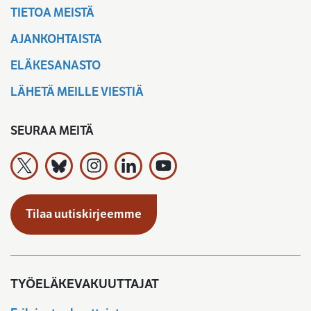
TIETOA MEISTÄ
AJANKOHTAISTA
ELÄKESANASTO
LÄHETÄ MEILLE VIESTIÄ
SEURAA MEITÄ
Työeläkevakuuttajat TELA ry X:ssä
Työeläkevakuuttajat TELA ry Bluesky:ssa
Työeläkevakuuttajat TELA ry Instagramiss
Työeläkevakuuttajat TELA ry Linked
Työeläkevakuuttajat TELA r
Tilaa uutiskirjeemme
TYÖELÄKEVAKUUTTAJAT