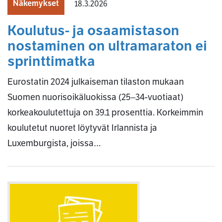
Näkemykset
18.3.2026
Koulutus- ja osaamistason
nostaminen on ultramaraton ei
sprinttimatka
Eurostatin 2024 julkaiseman tilaston mukaan
Suomen nuorisoikäluokissa (25–34-vuotiaat)
korkeakoulutettuja on 39.1 prosenttia. Korkeimmin
koulutetut nuoret löytyvät Irlannista ja
Luxemburgista, joissa…