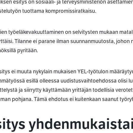
tuksen esitys on sosiaali- ja terveysministeriön asettami
stelutyön tuottama kompromissiratkaisu.
äjien työeläkevakuuttaminen on selvitysten mukaan matal
yttäisi. Tilanne ei parane ilman suunnanmuutosta, johon ny
öksillä pyritään.
sitys ei muuta nykylain mukaisen YEL-työtulon määräyty
hmätyössä esillä olleessa uudistusvaihtoehdossa olisi l
telystä ja siirrytty käyttämään yrittäjän todellisia verote
uman pohjana. Tämä ehdotus ei kuitenkaan saanut työryh
itys yhdenmukaistai