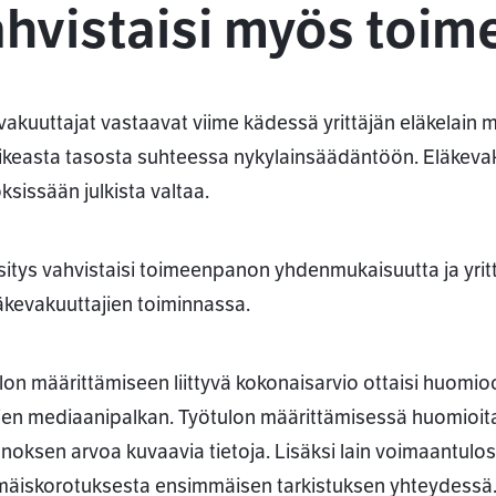
ahvistaisi myös toi
vakuuttajat vastaavat viime kädessä yrittäjän eläkelain 
ikeasta tasosta suhteessa nykylainsäädäntöön. Eläkevaku
ksissään julkista valtaa.
sitys vahvistaisi toimeenpanon yhdenmukaisuutta ja yrit
äkevakuuttajien toiminnassa.
lon määrittämiseen liittyvä kokonaisarvio ottaisi huomio
ien mediaanipalkan. Työtulon määrittämisessä huomioitais
noksen arvoa kuvaavia tietoja. Lisäksi lain voimaantulo
äiskorotuksesta ensimmäisen tarkistuksen yhteydessä. Li