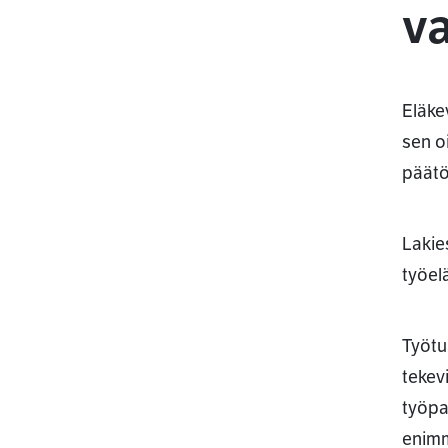
v
Eläke
sen o
päätö
Lakie
työel
Työtu
tekev
työpa
enimm