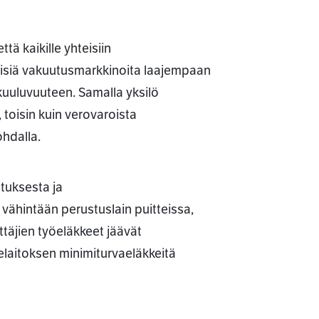
ä kaikille yhteisiin
yisiä vakuutusmarkkinoita laajempaan
kuuluvuuteen. Samalla yksilö
toisin kuin verovaroista
hdalla.
utuksesta ja
 vähintään perustuslain puitteissa,
täjien työeläkkeet jäävät
laitoksen minimiturvaeläkkeitä