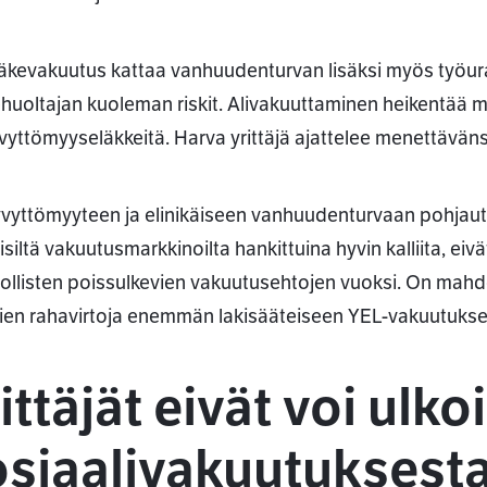
äkevakuutus kattaa vanhuudenturvan lisäksi myös työur
huoltajan kuoleman riskit. Alivakuuttaminen heikentää my
vyttömyyseläkkeitä. Harva yrittäjä ajattelee menettäväns
vyttömyyteen ja elinikäiseen vanhuudenturvaan pohjautu
isiltä vakuutusmarkkinoilta hankittuina hyvin kalliita, eiv
llisten poissulkevien vakuutusehtojen vuoksi. On mahdol
äjien rahavirtoja enemmän lakisääteiseen YEL-vakuutukse
ittäjät eivät voi ulk
osiaalivakuutuksest