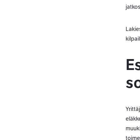
jatko
Lakie
kilpa
Es
so
Yrittä
eläkk
muuki
toime