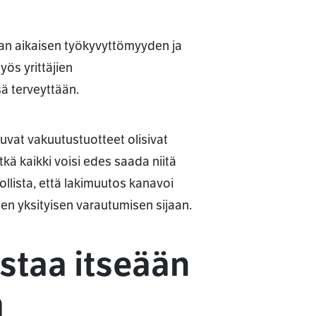
an aikaisen työkyvyttömyyden ja
ös yrittäjien
ä terveyttään.
vat vakuutustuotteet olisivat
ätkä kaikki voisi edes saada niitä
lista, että lakimuutos kanavoi
en yksityisen varautumisen sijaan.
oistaa itseään
a