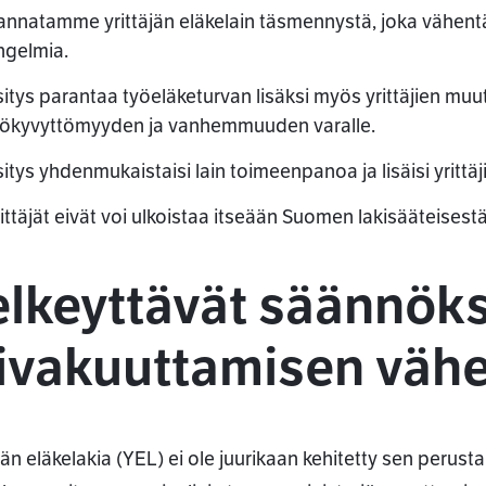
ssa
annatamme yrittäjän eläkelain täsmennystä, joka vähentä
ngelmia.
itys parantaa työeläketurvan lisäksi myös yrittäjien muu
yökyvyttömyyden ja vanhemmuuden varalle.
itys yhdenmukaistaisi lain toimeenpanoa ja lisäisi yrittä
ittäjät eivät voi ulkoistaa itseään Suomen lakisääteisest
elkeyttävät säännöks
livakuuttamisen väh
äjän eläkelakia (YEL) ei ole juurikaan kehitetty sen perust