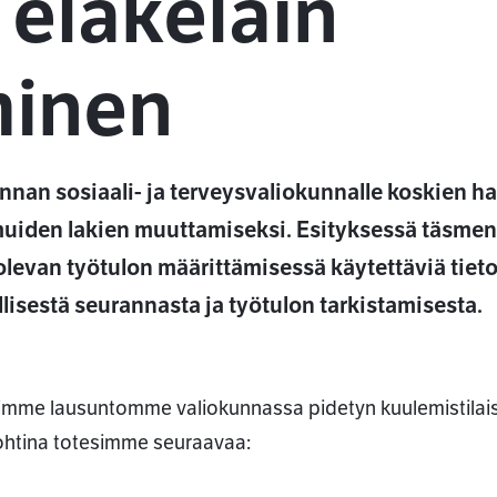
 eläkelain
inen
 sosiaali- ja terveysvaliokunnalle koskien hall
n muiden lakien muuttamiseksi. Esityksessä täsmen
evan työtulon määrittämisessä käytettäviä tietoj
lisestä seurannasta ja työtulon tarkistamisesta.
mme lausuntomme valiokunnassa pidetyn kuulemistila
htina totesimme seuraavaa: