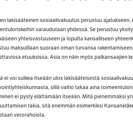
n lakisääteinen sosiaalivakuutus perustuu ajatukseen, ett
entuloriskeihin varaudutaan yhdessä. Se perustuu yksit
näiseen yhteisvastuuseen ja lopulta kansalliseen yhteen
istuu maksuillaan suoraan oman turvansa rakentamiseen, 
ttavissa etuuksissa. Asia on näin myös palkansaajien ko
jä ei voi sulkea itseään ulos lakisääteisestä sosiaalivaku
vointiyhteiskunnasta, sillä valtio takaa aina toimeentulon
hminen ei pysty elättämään itseään. Mitä pienemmäksi yrit
kuuttamisen takia, sitä enemmän esimerkiksi Kansaneläke
taan verorahoista.