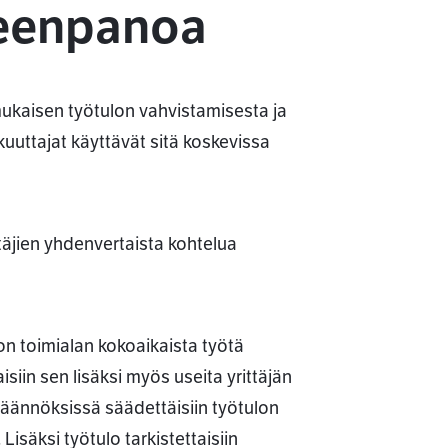
meenpanoa
mukaisen työtulon vahvistamisesta ja
uttajat käyttävät sitä koskevissa
täjien yhdenvertaista kohtelua
on toimialan kokoaikaista työtä
iin sen lisäksi myös useita yrittäjän
säännöksissä säädettäisiin työtulon
säksi työtulo tarkistettaisiin