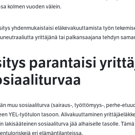
ssa kolmen vuoden välein.
sitys yhdenmukaistaisi eläkevakuuttamista työn tekemisen e
iluneutraaliutta yrittäjänä tai palkansaajana tehdyn saman
itys parantaisi yrittä
siaaliturvaa
jän muu sosiaaliturva (sairaus-, työttömyys-, perhe-etuude
een YEL-työtulon tasoon. Alivakuuttaminen yrittäjäeläkkeis
n lakisääteinen sosiaaliturva jää alhaiselle tasolle. Tämä
entuloriskejä eri elämäntilanteissa.