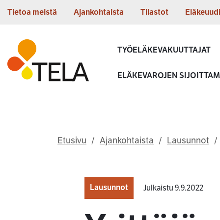
Siirry sisältöön
Tietoa meistä
Ajankohtaista
Tilastot
Eläkeuud
Etusivu
TYÖELÄKEVAKUUTTAJAT
ELÄKEVAROJEN SIJOITTA
Etusivu
Ajankohtaista
Lausunnot
Lausunnot
Julkaistu 9.9.2022