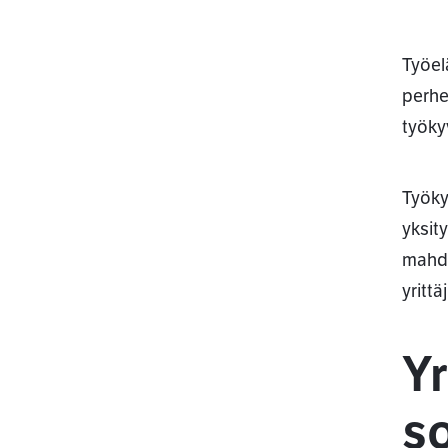
Työel
perhe
työky
Työky
yksity
mahdo
yritt
Yr
s