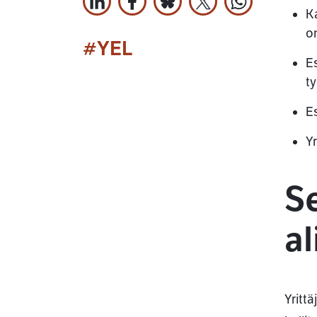
Jaa LinkedInissä
Jaa Facebookissa
Jaa Bluesky:ssa
Jaa X:ssä
Jaa WhatsApi
K
o
#YEL
Es
t
Es
Yr
S
a
Yritt