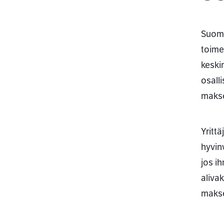
Suome
toime
keski
osall
makse
Yrittä
hyvin
jos i
aliva
makse