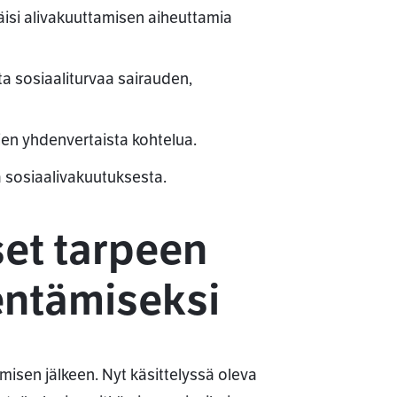
isi alivakuuttamisen aiheuttamia
ta sosiaaliturvaa sairauden,
jien yhdenvertaista kohtelua.
ä sosiaalivakuutuksesta.
et tarpeen
entämiseksi
amisen jälkeen. Nyt käsittelyssä oleva