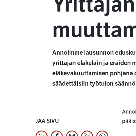
Yrittäjän
muuttam
Annoimme lausunnon eduskunnan
yrittäjän eläkelain ja eräide
eläkevakuuttamisen pohjana ol
säädettäisiin työtulon säännöl
Annoi
JAA SIVU
pääko