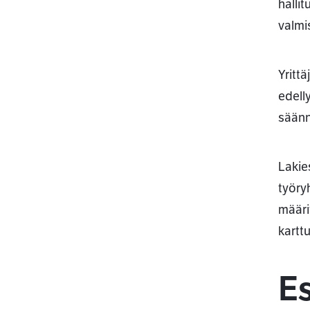
halli
valmi
Yritt
edell
säänn
Lakie
työry
määrit
kartt
Es