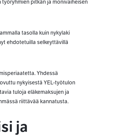
en työryhmien pitkän ja monivaiheisen
ammalla tasolla kuin nykylaki
t ehdotetuilla selkeyttävillä
misperiaatetta. Yhdessä
uovuttu nykyisestä YEL-työtulon
ttavia tuloja eläkemaksujen ja
mässä riittävää kannatusta.
si ja