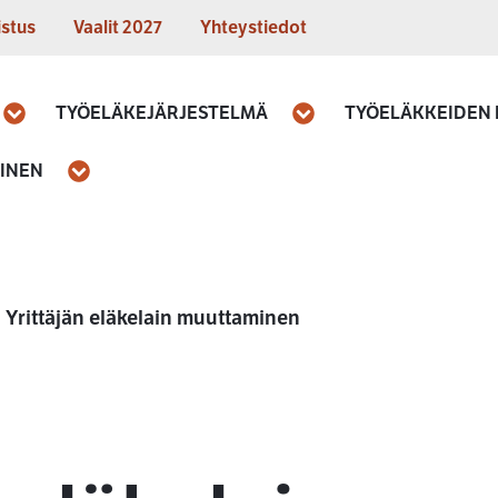
istus
Vaalit 2027
Yhteystiedot
TYÖELÄKEJÄRJESTELMÄ
TYÖELÄKKEIDEN
Avaa
Avaa
MINEN
Avaa
Yrittäjän eläkelain muuttaminen