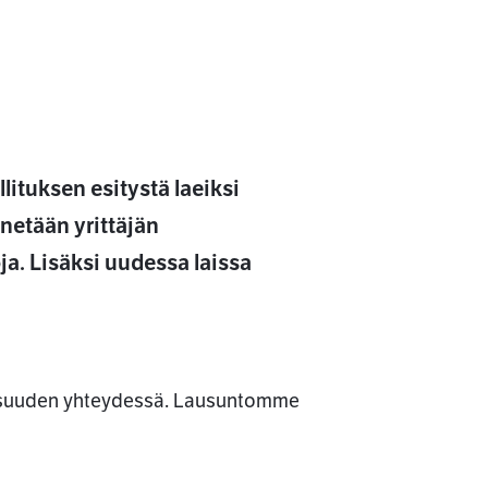
ituksen esitystä laeiksi
netään yrittäjän
a. Lisäksi uudessa laissa
isuuden yhteydessä. Lausuntomme