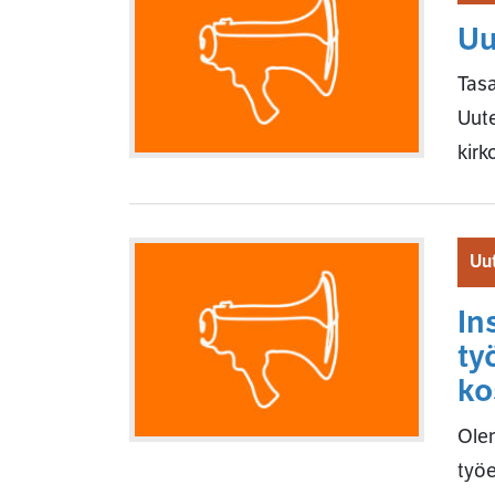
Uu
Tasa
Uute
kir
Uut
In
ty
ko
Olem
työe