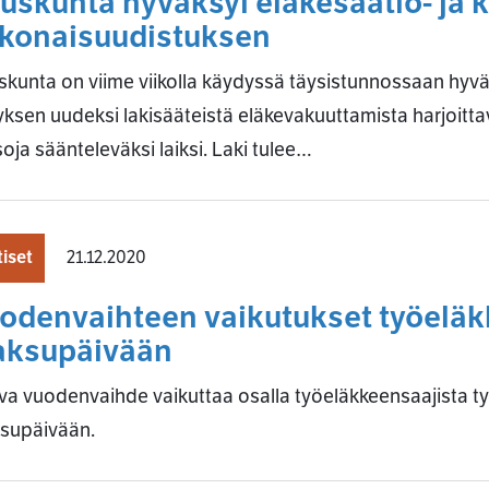
uskunta hyväksyi eläkesäätiö- ja 
konaisuudistuksen
kunta on viime viikolla käydyssä täysistunnossaan hyvä
yksen uudeksi lakisääteistä eläkevakuuttamista harjoittav
oja säänteleväksi laiksi. Laki tulee…
iset
21.12.2020
odenvaihteen vaikutukset työeläk
ksupäivään
va vuodenvaihde vaikuttaa osalla työeläkkeensaajista t
supäivään.