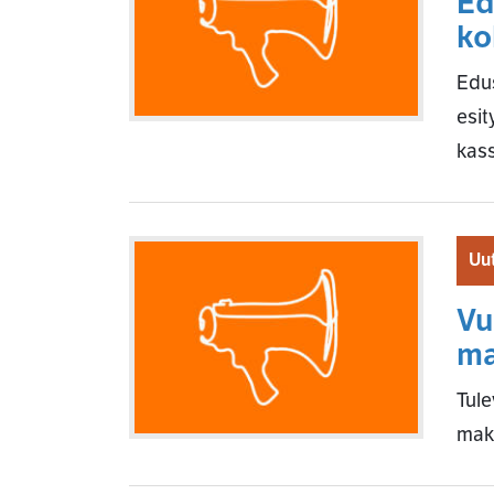
Ed
ko
Edus
esit
kass
Uut
Vu
ma
Tule
mak