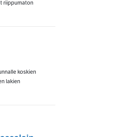
ut riippumaton
nnalle koskien
en lakien