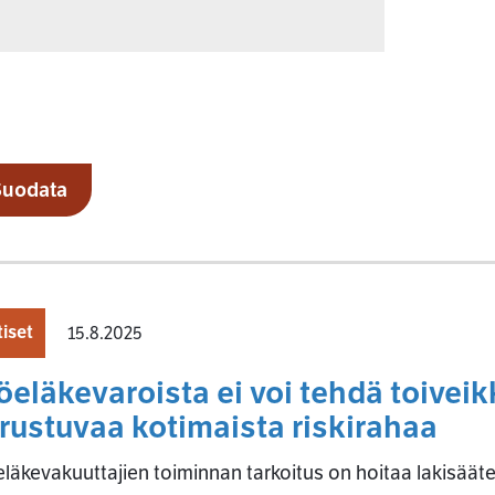
Suodata
iset
15.8.2025
öeläkevaroista ei voi tehdä toivei
rustuvaa kotimaista riskirahaa
läkevakuuttajien toiminnan tarkoitus on hoitaa lakisääte