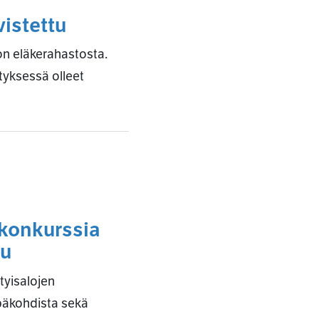
vistettu
on eläkerahastosta.
styksessä olleet
 konkurssia
tu
tyisalojen
epäkohdista sekä