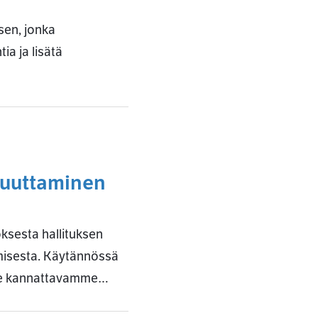
sen, jonka
ia ja lisätä
muuttaminen
ksesta hallituksen
amisesta. Käytännössä
lle kannattavamme…