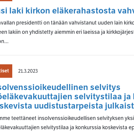
si laki kirkon eläkerahastosta vah
vallan presidentti on tänään vahvistanut uuden lain kirk
en lakiin on yhdistetty aiemmin eri laeissa ja kirkkojärje
kon…
iset
21.3.2023
solvenssioikeudellinen selvitys
öeläkevakuuttajien selvitystilaa ja
skevista uudistustarpeista julkais
me teettäneet insolvenssioikeudellisen selvityksen yksi
läkevakuuttajien selvitystilaa ja konkurssia koskevista 