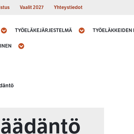
istus
Vaalit 2027
Yhteystiedot
TYÖELÄKEJÄRJESTELMÄ
TYÖELÄKKEIDEN
Avaa
Avaa
MINEN
Avaa
ädäntö
säädäntö