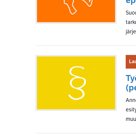
ep
Suom
tark
järj
La
Ty
(p
Anno
esit
muu