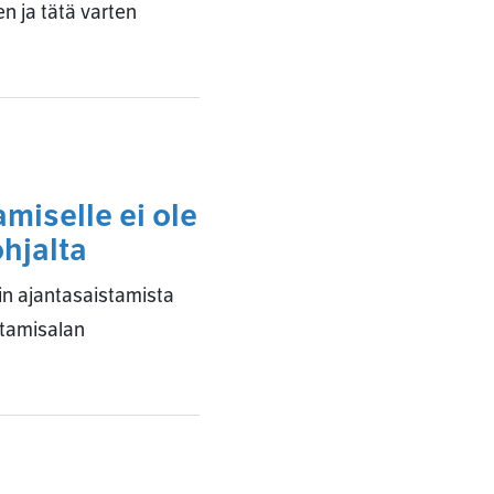
n ja tätä varten
miselle ei ole
hjalta
in ajantasaistamista
ltamisalan