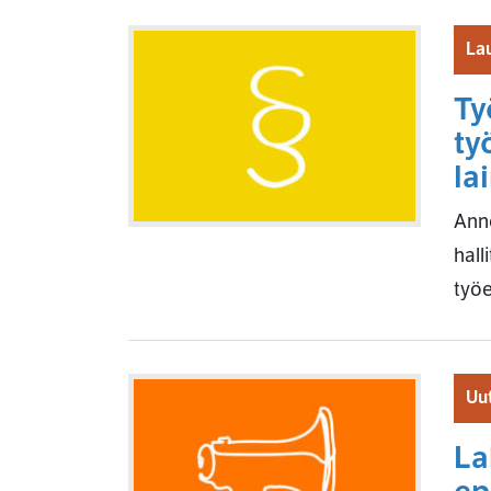
La
Ty
ty
la
Anno
hall
työe
Uut
La