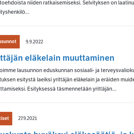
toehdoista niiden ratkaisemiseksi. Selvityksen on laatin
ityshenkilö…
usunnot
9.9.2022
ittäjän eläkelain muuttaminen
imme lausunnon eduskunnan sosiaali- ja terveysvalioku
ituksen esitystä laeiksi yrittäjän eläkelain ja eräiden muid
tamiseksi. Esityksessä täsmennetään yrittäjän…
iset
27.9.2021