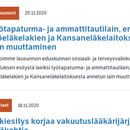
usunnot
20.11.2020
ötapaturma- ja ammattitautilain, e
öeläkelakien ja Kansaneläkelaito
in muuttaminen
imme lausunnon eduskunnan sosiaali- ja terveysvalioku
ituksen esitystä laeiksi työtapaturma- ja ammattitautilain
läkelakien ja Kansaneläkelaitoksesta annetun lain muut
iset
18.11.2020
kiesitys korjaa vakuutuslääkärijä