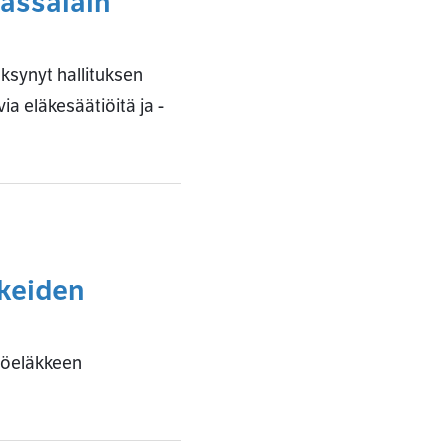
kassalain
ksynyt hallituksen
ia eläkesäätiöitä ja -
keiden
yöeläkkeen