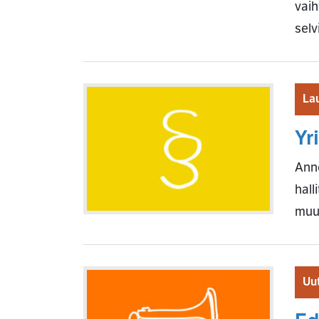
vaih
selv
La
Yr
Anno
hall
muut
Uut