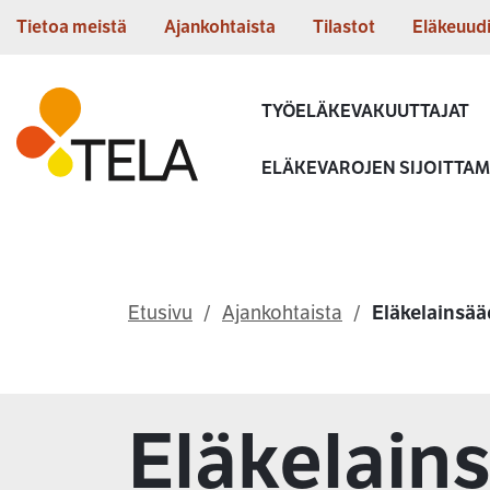
Siirry sisältöön
Tietoa meistä
Ajankohtaista
Tilastot
Eläkeuud
Etusivu
TYÖELÄKEVAKUUTTAJAT
ELÄKEVAROJEN SIJOITTA
Etusivu
Ajankohtaista
Eläkelainsä
Eläkelain