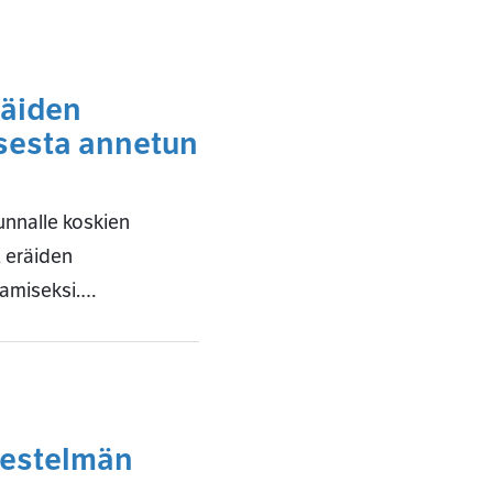
räiden
ksesta annetun
nnalle koskien
, eräiden
tamiseksi.…
rjestelmän