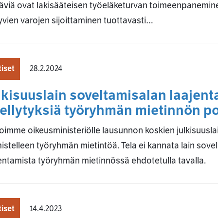
äviä ovat lakisääteisen työeläketurvan toimeenpanemine
yvien varojen sijoittaminen tuottavasti…
iset
28.2.2024
lkisuuslain soveltamisalan laajenta
ellytyksiä työryhmän mietinnön po
imme oikeusministeriölle lausunnon koskien julkisuusla
istelleen työryhmän mietintöä. Tela ei kannata lain sove
entamista työryhmän mietinnössä ehdotetulla tavalla.
iset
14.4.2023