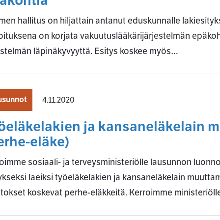
äkohtia
en hallitus on hiljattain antanut eduskunnalle lakiesityk
oituksena on korjata vakuutuslääkärijärjestelmän epäkoht
estelmän läpinäkyvyyttä. Esitys koskee myös…
usunnot
4.11.2020
öeläkelakien ja kansaneläkelain 
erhe-eläke)
imme sosiaali- ja terveysministeriölle lausunnon luonno
ykseksi laeiksi työeläkelakien ja kansaneläkelain muutt
tokset koskevat perhe-eläkkeitä. Kerroimme ministeriö