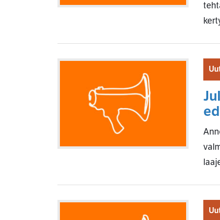
teht
kert
Uut
Ju
ed
Anno
valm
laaj
Uut