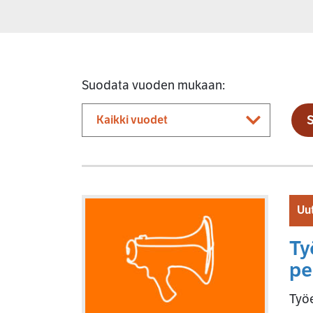
Suodata vuoden mukaan:
Uut
Ty
pe
Työe