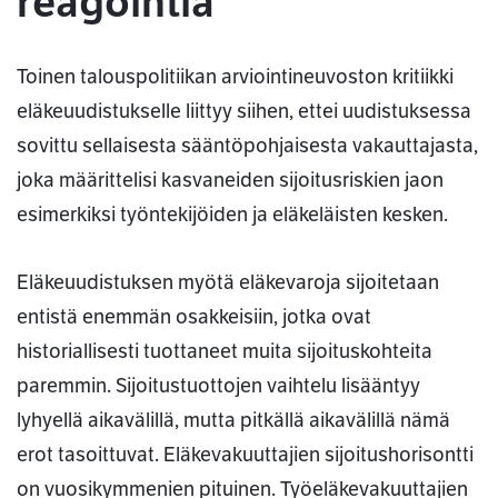
reagointia
Toinen talouspolitiikan arviointineuvoston kritiikki
eläkeuudistukselle liittyy siihen, ettei uudistuksessa
sovittu sellaisesta sääntöpohjaisesta vakauttajasta,
joka määrittelisi kasvaneiden sijoitusriskien jaon
esimerkiksi työntekijöiden ja eläkeläisten kesken.
Eläkeuudistuksen myötä eläkevaroja sijoitetaan
entistä enemmän osakkeisiin, jotka ovat
historiallisesti tuottaneet muita sijoituskohteita
paremmin. Sijoitustuottojen vaihtelu lisääntyy
lyhyellä aikavälillä, mutta pitkällä aikavälillä nämä
erot tasoittuvat. Eläkevakuuttajien sijoitushorisontti
on vuosikymmenien pituinen. Työeläkevakuuttajien