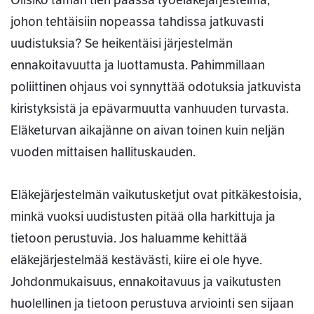
Olisiko tämän tien päässä työeläkejärjestelmä,
johon tehtäisiin nopeassa tahdissa jatkuvasti
uudistuksia? Se heikentäisi järjestelmän
ennakoitavuutta ja luottamusta. Pahimmillaan
poliittinen ohjaus voi synnyttää odotuksia jatkuvista
kiristyksistä ja epävarmuutta vanhuuden turvasta.
Eläketurvan aikajänne on aivan toinen kuin neljän
vuoden mittaisen hallituskauden.
Eläkejärjestelmän vaikutusketjut ovat pitkäkestoisia,
minkä vuoksi uudistusten pitää olla harkittuja ja
tietoon perustuvia. Jos haluamme kehittää
eläkejärjestelmää kestävästi, kiire ei ole hyve.
Johdonmukaisuus, ennakoitavuus ja vaikutusten
huolellinen ja tietoon perustuva arviointi sen sijaan