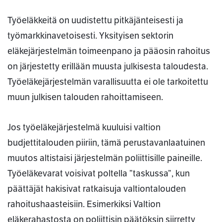
Työeläkkeitä on uudistettu pitkäjänteisesti ja
työmarkkinavetoisesti. Yksityisen sektorin
eläkejärjestelmän toimeenpano ja pääosin rahoitus
on järjestetty erillään muusta julkisesta taloudesta.
Työeläkejärjestelmän varallisuutta ei ole tarkoitettu
muun julkisen talouden rahoittamiseen.
Jos työeläkejärjestelmä kuuluisi valtion
budjettitalouden piiriin, tämä perustavanlaatuinen
muutos altistaisi järjestelmän poliittisille paineille.
Työeläkevarat voisivat poltella ”taskussa”, kun
päättäjät hakisivat ratkaisuja valtiontalouden
rahoitushaasteisiin. Esimerkiksi Valtion
eläkerahastosta on poliittisin päätöksin siirretty