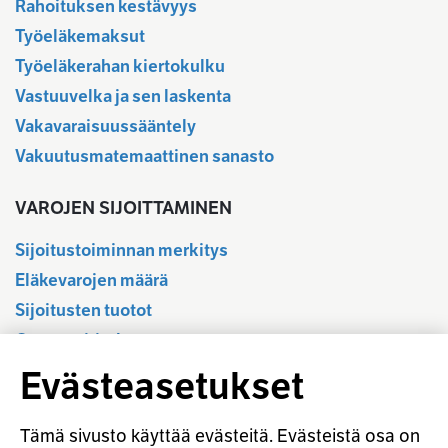
Rahoituksen kestävyys
Työeläkemaksut
Työeläkerahan kiertokulku
Vastuuvelka ja sen laskenta
Vakavaraisuussääntely
Vakuutusmatemaattinen sanasto
VAROJEN SIJOITTAMINEN
Sijoitustoiminnan merkitys
Eläkevarojen määrä
Sijoitusten tuotot
Osavuositiedot
Tilastotietokanta
Evästeasetukset
Sijoitustoiminnan sääntely
Vastuullinen sijoittaminen
Tämä sivusto käyttää evästeitä. Evästeistä osa on