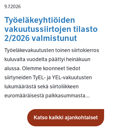
9.7.2026
Työeläkeyhtiöiden
vakuutussiirtojen tilasto
2/2026 valmistunut
Työeläkevakuutusten toinen siirtokierros
kuluvalta vuodelta päättyi heinäkuun
alussa. Olemme koonneet tiedot
siirtyneiden TyEL- ja YEL-vakuutusten
lukumäärästä sekä siirtoliikkeen
euromääräisestä palkkasummasta…
Katso kaikki ajankohtaiset