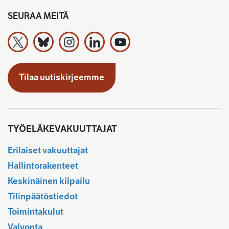
SEURAA MEITÄ
Työeläkevakuuttajat TELA ry X:ssä
Työeläkevakuuttajat TELA ry Bluesky:ssa
Työeläkevakuuttajat TELA ry Instagramiss
Työeläkevakuuttajat TELA ry Linked
Työeläkevakuuttajat TELA r
Tilaa uutiskirjeemme
TYÖELÄKEVAKUUTTAJAT
Erilaiset vakuuttajat
Hallintorakenteet
Keskinäinen kilpailu
Tilinpäätöstiedot
Toimintakulut
Valvonta