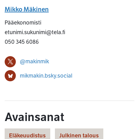
Mikko Mäkinen
Pääekonomisti
etunimi.sukunimi@tela.fi
050 345 6086
@makinmik
Mikko Mäkinen X-profiili
mikmakin.bsky.social
Mikko Mäkinen Bluesky-profiili
Avainsanat
Eläkeuudistus
Julkinen talous