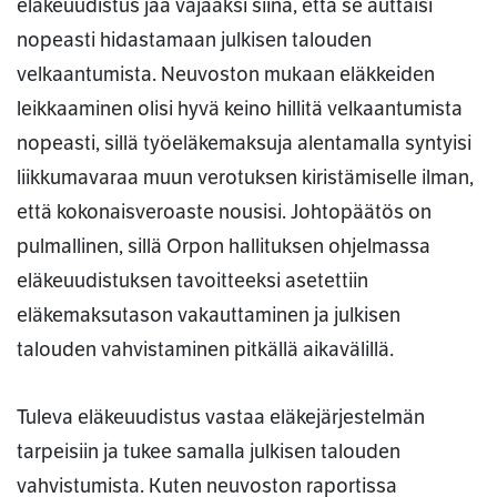
eläkeuudistus jää vajaaksi siinä, että se auttaisi
nopeasti hidastamaan julkisen talouden
velkaantumista. Neuvoston mukaan eläkkeiden
leikkaaminen olisi hyvä keino hillitä velkaantumista
nopeasti, sillä työeläkemaksuja alentamalla syntyisi
liikkumavaraa muun verotuksen kiristämiselle ilman,
että kokonaisveroaste nousisi. Johtopäätös on
pulmallinen, sillä Orpon hallituksen ohjelmassa
eläkeuudistuksen tavoitteeksi asetettiin
eläkemaksutason vakauttaminen ja julkisen
talouden vahvistaminen pitkällä aikavälillä.
Tuleva eläkeuudistus vastaa eläkejärjestelmän
tarpeisiin ja tukee samalla julkisen talouden
vahvistumista. Kuten neuvoston raportissa