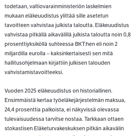
todetaan, valtiovarainministeriön laskelmien
mukaan eläkeuudistus ylittää sille asetetun
tavoitteen vahvistaa julkista taloutta. Eläkeuudistus
vahvistaa pitkällä aikavälillä julkista taloutta noin 0,8
prosenttiyksiköllä suhteessa BKT:hen eli noin 2
miljardilla eurolla – kaksinkertaisesti sen mitä
hallitusohjelmaan kirjattiin julkisen talouden
vahvistamistavoitteeksi.
Vuoden 2025 eläkeuudistus on historiallinen.
Ensimmäistä kertaa työeläkejärjestelmän maksua,
24,4 prosenttia palkoista, ei näkyvissä olevassa
tulevaisuudessa tarvitse nostaa. Tarkkaan ottaen
stokastisen Eläketurvakeskuksen pitkän aikavälin