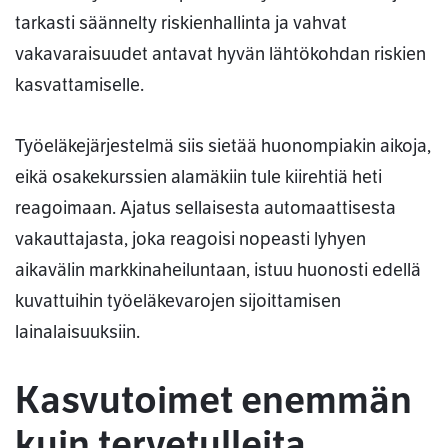
tarkasti säännelty riskienhallinta ja vahvat
vakavaraisuudet antavat hyvän lähtökohdan riskien
kasvattamiselle.
Työeläkejärjestelmä siis sietää huonompiakin aikoja,
eikä osakekurssien alamäkiin tule kiirehtiä heti
reagoimaan. Ajatus sellaisesta automaattisesta
vakauttajasta, joka reagoisi nopeasti lyhyen
aikavälin markkinaheiluntaan, istuu huonosti edellä
kuvattuihin työeläkevarojen sijoittamisen
lainalaisuuksiin.
Kasvutoimet enemmän
kuin tervetulleita