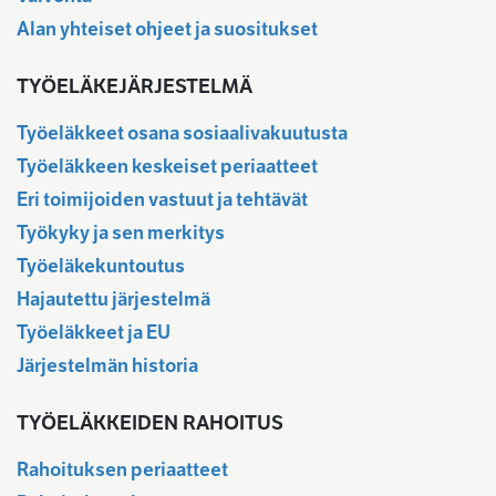
Alan yhteiset ohjeet ja suositukset
TYÖELÄKEJÄRJESTELMÄ
Työeläkkeet osana sosiaalivakuutusta
Työeläkkeen keskeiset periaatteet
Eri toimijoiden vastuut ja tehtävät
Työkyky ja sen merkitys
Työeläkekuntoutus
Hajautettu järjestelmä
Työeläkkeet ja EU
Järjestelmän historia
TYÖELÄKKEIDEN RAHOITUS
Rahoituksen periaatteet