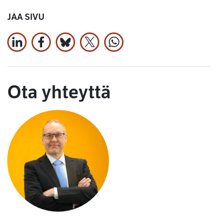
JAA SIVU
Jaa LinkedInissä
Jaa Facebookissa
Jaa Bluesky:ssa
Jaa X:ssä
Jaa WhatsApissa
Ota yhteyttä