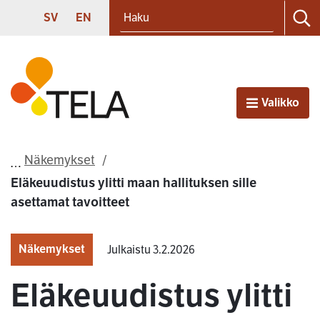
Haku
Siirry sisältöön
SVENSKA
ENGLISH
SV
EN
Ha
Etusivu
Valikko
Avaa
Näkemykset
Eläkeuudistus ylitti maan hallituksen sille
asettamat tavoitteet
Näkemykset
Julkaistu 3.2.2026
Eläkeuudistus ylitti