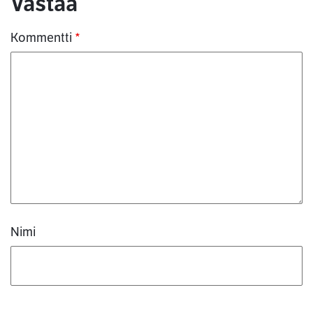
Kommentit
Vastaa
Kommentti
*
Nimi