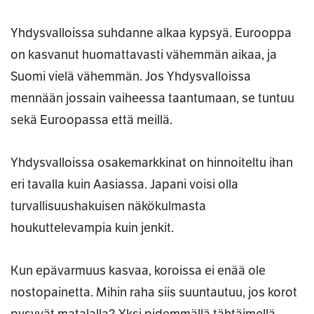
Yhdysvalloissa suhdanne alkaa kypsyä. Eurooppa
on kasvanut huomattavasti vähemmän aikaa, ja
Suomi vielä vähemmän. Jos Yhdysvalloissa
mennään jossain vaiheessa taantumaan, se tuntuu
sekä Euroopassa että meillä.
Yhdysvalloissa osakemarkkinat on hinnoiteltu ihan
eri tavalla kuin Aasiassa. Japani voisi olla
turvallisuushakuisen näkökulmasta
houkuttelevampia kuin jenkit.
Kun epävarmuus kasvaa, koroissa ei enää ole
nostopainetta. Mihin raha siis suuntautuu, jos korot
pysyvät matalalla? Yksi pidemmällä tähtäimellä