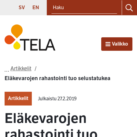
Haku
Siirry sisältöön
SVENSKA
ENGLISH
SV
EN
Ha
Etusivu
Valikko
Avaa
Artikkelit
Eläkevarojen rahastointi tuo selustatukea
Artikkelit
Julkaistu 27.2.2019
Eläkevarojen
rahastointi tuo