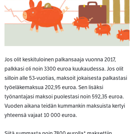
Jos olit keskituloinen palkansaaja vuonna 2017,
palkkasi oli noin 3300 euroa kuukaudessa. Jos olit
silloin alle 53-vuotias, maksoit jokaisesta palkastasi
työeläkemaksua 202,95 euroa. Sen lisäksi
työnantajasi maksoi puolestasi noin 592,35 euroa.
Vuoden aikana teidän kummankin maksuista kertyi
yhteensä vajaat 10 000 euroa.
Siitä summasta noin 7800 eurolla* maksettiin