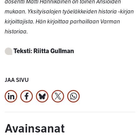
dosentti Matti Hannikainen on toinen Ansioiden
mukaan. Yksityisalojen työeläkkeiden historia -kirjan
kirjoittajista. Hän kirjoittaa parhaillaan Varman
historiaa.
Teksti: Riitta Gullman
JAA SIVU
Jaa LinkedInissä
Jaa Facebookissa
Jaa Bluesky:ssa
Jaa X:ssä
Jaa WhatsApissa
Avainsanat