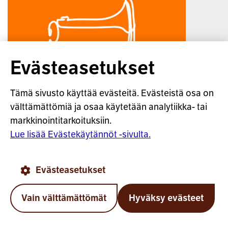
Evästeasetukset
Tämä sivusto käyttää evästeitä. Evästeistä osa on
välttämättömiä ja osaa käytetään analytiikka- tai
5.8.2026
markkinointitarkoituksiin.
Lue lisää Evästekäytännöt -sivulta.
Telan Sirén: Hallituksen
YEL-esitystä kannattaa
vielä korjata ennen
Evästeasetukset
eduskuntakäsittelyä
Vain välttämättömät
Hyväksy evästeet
Työeläkevakuuttajat Telan toimitusjohtaja
Takai
Saara-Sofia Sirén katsoo, että hallituksen