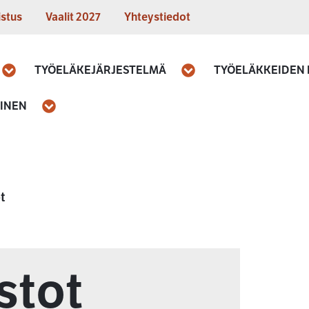
istus
Vaalit 2027
Yhteystiedot
TYÖELÄKEJÄRJESTELMÄ
TYÖELÄKKEIDEN
Avaa
Avaa
MINEN
Avaa
t
stot