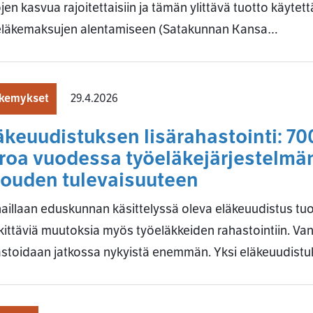
jen kasvua rajoitettaisiin ja tämän ylittävä tuotto käytettä
eläkemaksujen alentamiseen (Satakunnan Kansa…
kemykset
29.4.2026
äkeuudistuksen lisärahastointi: 70
roa vuodessa työeläkejärjestelmän
louden tulevaisuuteen
aillaan eduskunnan käsittelyssä oleva eläkeuudistus t
ittäviä muutoksia myös työeläkkeiden rahastointiin. Va
astoidaan jatkossa nykyistä enemmän. Yksi eläkeuudist