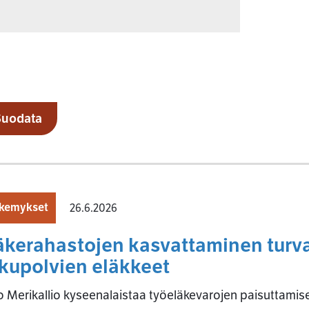
Suodata
kemykset
26.6.2026
äkerahastojen kasvattaminen turva
kupolvien eläkkeet
 Merikallio kyseenalaistaa työeläkevarojen paisuttamise