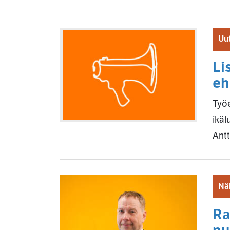
Uut
Li
eh
Työe
ikäl
Ant
Nä
Ra