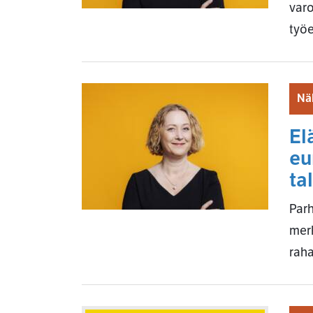
varo
työ
Nä
El
eu
ta
Parh
merk
rah