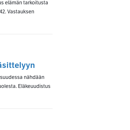
aus elämän tarkoitusta
 42. Vastauksen
sittelyyn
lkisuudessa nähdään
olesta. Eläkeuudistus