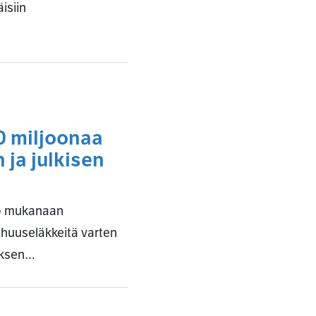
isiin
0 miljoonaa
 ja julkisen
uo mukanaan
nhuuseläkkeitä varten
uksen…