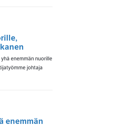
ille,
nskanen
taa yhä enemmän nuorille
ntijatyömme johtaja
stä enemmän