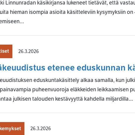
ki Linnunradan käsikirjansa lukeneet tietävät, että vast
uita hieman isompia asioita käsitteleviin kysymyksiin on
kemiseen…
iset
26.3.2026
äkeuudistus etenee eduskunnan kä
euudistuksen eduskuntakäsittely alkaa samalla, kun ju
 painavampia puheenvuoroja eläkkeiden leikkaamisen pu
ntaa julkisen talouden kestävyyttä kahdella miljardilla…
kemykset
26.3.2026