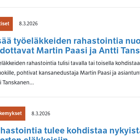
iset
8.3.2026
sää työeläkkeiden rahastointia nuor
dottavat Martin Paasi ja Antti Ta
läkkeiden rahastointia tulisi tavalla tai toisella kohdis
uokille, pohtivat kansanedustaja Martin Paasi ja asiantu
ti Tanskanen…
kemykset
8.3.2026
hastointia tulee kohdistaa nykyi