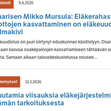
ikkelit
9.4.2026
marisen Mikko Mursula: Eläkerahas
ottojen kasvattaminen on eläkeuu
lmakivi
euudistus on juuri siirtynyt eduskunnan käsittelyyn. Osan
taan kasvua osakepainojen kasvattamiseen tähtäävän si
tta. Samaan aikaan talouskeskustelussa nousee…
kemykset
31.3.2026
utamia viisauksia eläkejärjestelmi
ämän tarkoituksesta