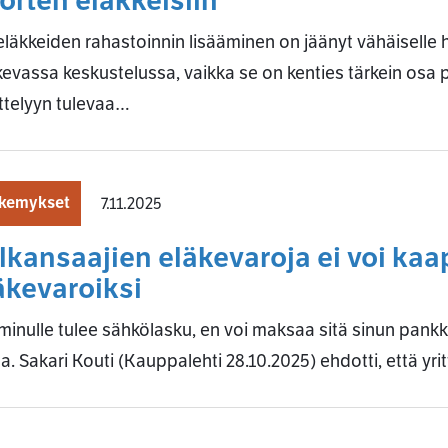
orten eläkkeisiin
läkkeiden rahastoinnin lisääminen on jäänyt vähäiselle 
evassa keskustelussa, vaikka se on kenties tärkein osa
ttelyyn tulevaa…
kemykset
7.11.2025
lkansaajien eläkevaroja ei voi kaap
äkevaroiksi
minulle tulee sähkölasku, en voi maksaa sitä sinun pankkiti
a. Sakari Kouti (Kauppalehti 28.10.2025) ehdotti, että yri