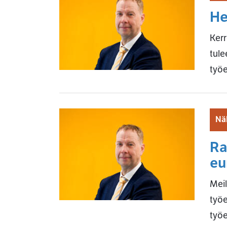
He
Kerr
tule
työ
Nä
Ra
eu
Meil
työe
työe