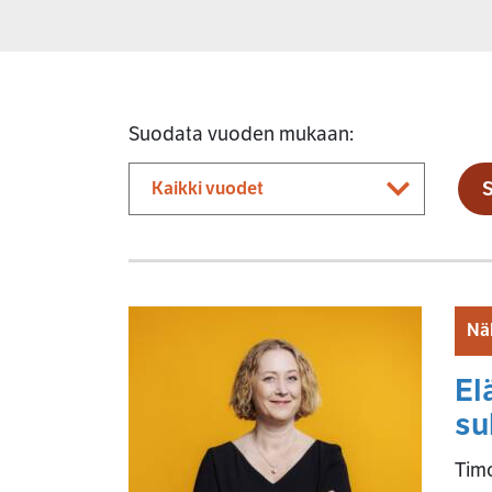
Suodata vuoden mukaan:
Nä
El
su
Timo