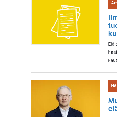
Art
Il
tu
ku
Eläk
hae
kau
Nä
Mu
el