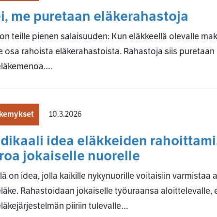
i, me puretaan eläkerahastoja
on teille pienen salaisuuden: Kun eläkkeellä olevalle ma
e osa rahoista eläkerahastoista. Rahastoja siis puretaa
eläkemenoa.…
kemykset
10.3.2026
dikaali idea eläkkeiden rahoittami
roa jokaiselle nuorelle
lä on idea, jolla kaikille nykynuorille voitaisiin varmista
läke. Rahastoidaan jokaiselle työuraansa aloittelevalle,
läkejärjestelmän piiriin tulevalle…