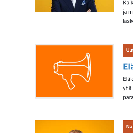
Kaik
ja m
las
Uut
El
Eläk
yhä
para
Nä