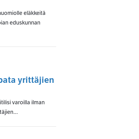
huomiolle eläkkeitä
 pian eduskunnan
ata yrittäjien
lisi varoilla ilman
ttäjien…