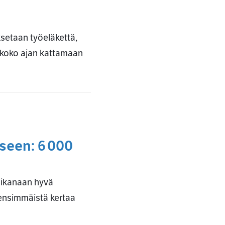
ksetaan työeläkettä,
n koko ajan kattamaan
seen: 6 000
a aikanaan hyvä
 ensimmäistä kertaa