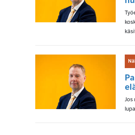
nu
Työe
kosk
käsi
Nä
Pa
el
Jos 
lupa