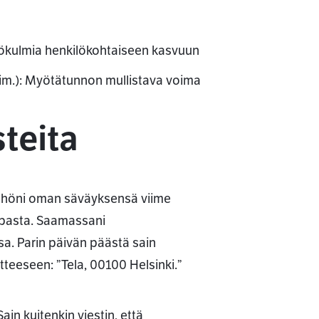
kökulmia henkilökohtaiseen kasvuun
im.): Myötätunnon mullistava voima
teita
 työhöni oman säväyksensä viime
aupasta. Saamassani
sa. Parin päivän päästä sain
itteeseen: ”Tela, 00100 Helsinki.”
n kuitenkin viestin, että