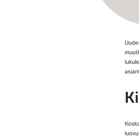
Uudes
muutki
lukuk
asian
Ki
Koska 
luovu