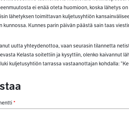
teenmuutosta ei enää oteta huomioon, koska lähetys on jo
aisin lähetyksen toimittavan kuljetusyhtiön kansainvälisee
n kunnossa. Kunnes parin päivän päästä sain taas viestin
anut uutta yhteydenottoa, vaan seurasin tilannetta netis
sevasta Kelasta soitettiin ja kysyttiin, olenko kaivannut lä
 luki kuljetusyhtiön tarrassa vastaanottajan kohdalla: ”Ke
ommentit
staa
entti
*