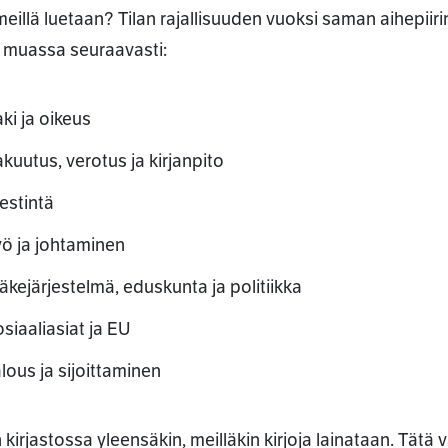
meillä luetaan? Tilan rajallisuuden vuoksi saman aihepiiri
muassa seuraavasti:
ki ja oikeus
kuutus, verotus ja kirjanpito
estintä
yö ja johtaminen
äkejärjestelmä, eduskunta ja politiikka
siaaliasiat ja EU
ssa
lous ja sijoittaminen
kirjastossa yleensäkin, meilläkin kirjoja lainataan. Tätä 