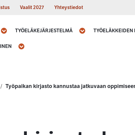
istus
Vaalit 2027
Yhteystiedot
TYÖELÄKEJÄRJESTELMÄ
TYÖELÄKKEIDEN
Avaa
Avaa
MINEN
Avaa
Työpaikan kirjasto kannustaa jatkuvaan oppimisee