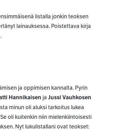
ensimmäisenä listalla jonkin teoksen
tänyt lainauksessa. Poistettava kirja
.
tämisen ja oppimisen kannalta. Pyrin
tti Hannikaisen
ja
Jussi Vauhkosen
asta minun oli aluksi tarkoitus lukea
Se oli kuitenkin niin mielenkiintoisesti
ksen. Nyt lukulistallani ovat teokset: