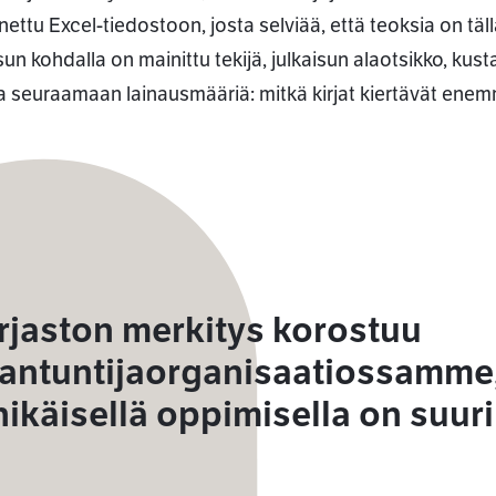
nettu Excel-tiedostoon, josta selviää, että teoksia on täl
sun kohdalla on mainittu tekijä, julkaisun alaotsikko, kust
a seuraamaan lainausmääriä: mitkä kirjat kiertävät enem
rjaston merkitys korostuu
iantuntijaorganisaatiossamme,
nikäisellä oppimisella on suuri 