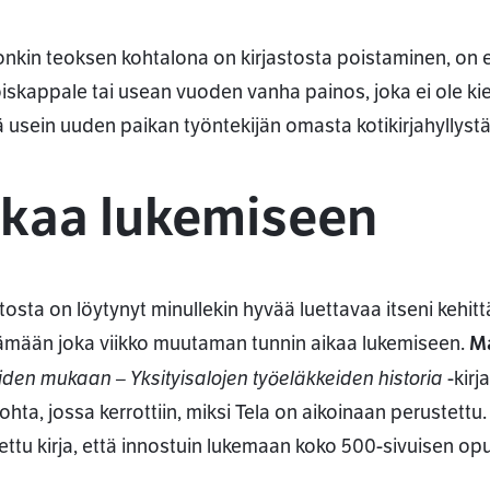
onkin teoksen kohtalona on kirjastosta poistaminen, on 
iskappale tai usean vuoden vanha painos, joka ei ole kier
ä usein uuden paikan työntekijän omasta kotikirjahyllystä
ikaa lukemiseen
stosta on löytynyt minullekin hyvää luettavaa itseni kehit
ämään joka viikko muutaman tunnin aikaa lukemiseen.
Ma
iden mukaan – Yksityisalojen työeläkkeiden historia
-kirj
ohta, jossa kerrottiin, miksi Tela on aikoinaan perustettu. 
tettu kirja, että innostuin lukemaan koko 500-sivuisen opu