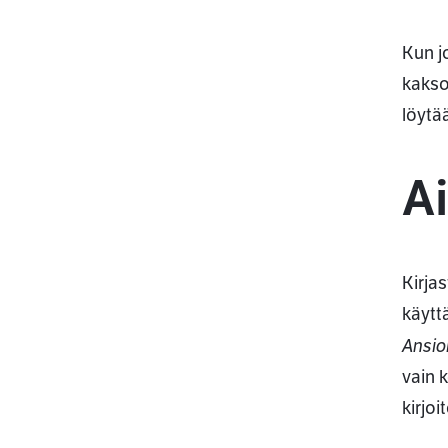
Kun j
kakso
löytä
A
Kirja
käytt
Ansio
vain k
kirjoi