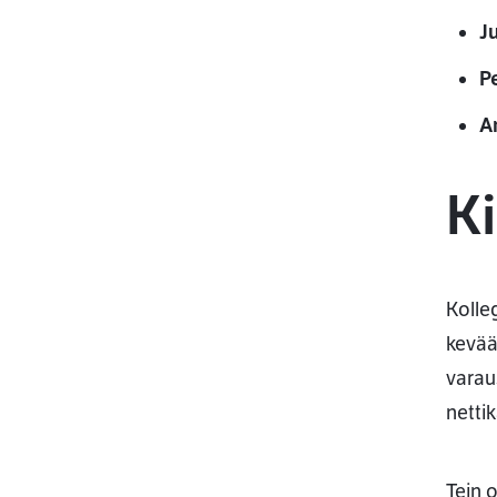
J
P
A
Ki
Kolle
kevää
varau
nettik
Tein 