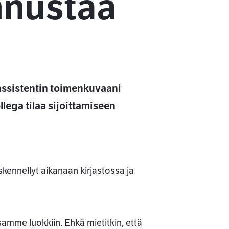
nnustaa
 assistentin toimenkuvaani
lega tilaa sijoittamiseen
öskennellyt aikanaan kirjastossa ja
ssamme luokkiin. Ehkä mietitkin, että