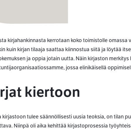
ta kirjahankinnasta kerrotaan koko toimistolle omassa
n kuin kirjan tilaaja saattaa kiinnostua siitä ja löytää it
okemuksen ja oppia jotain uutta. Näin kirjaston merkitys
tuntijaorganisaatiossamme, jossa elinikäisellä oppimisella
rjat kiertoon
kirjastoon tulee säännöllisesti uusia teoksia, on tilan pu
ttava. Niinpä oli aika kehittää kirjastoprosessia työyht