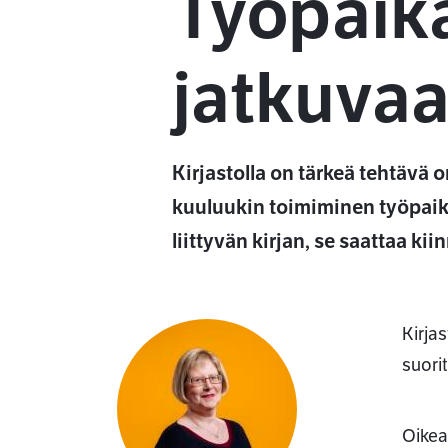
Työpaika
jatkuva
Kirjastolla on tärkeä tehtävä
kuuluukin toimiminen työpaikk
liittyvän kirjan, se saattaa ki
Kirjas
suori
Oikea