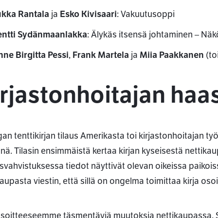
ukka Rantala
ja
Esko Kivisaari
: Vakuutusoppi
entti Sydänmaanlakka
: Älykäs itsensä johtaminen – Nä
nne Birgitta Pessi
,
Frank Martela
ja
Miia Paakkanen
(to
rjastonhoitajan haas
gan tenttikirjan tilaus Amerikasta toi kirjastonhoitajan
nä. Tilasin ensimmäistä kertaa kirjan kyseisestä nettik
svahvistuksessa tiedot näyttivät olevan oikeissa paikois
aupasta viestin, että sillä on ongelma toimittaa kirja oso
osoitteeseemme täsmentäviä muutoksia nettikaupassa. Sai