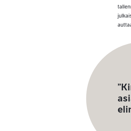
tallen
julkai
autta
”Ki
as
eli