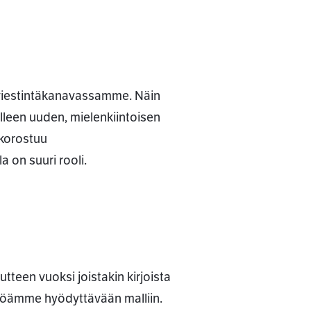
 viestintäkanavassamme. Näin
selleen uuden, mielenkiintoisen
 korostuu
 on suuri rooli.
utteen vuoksi joistakin kirjoista
eisöämme hyödyttävään malliin.