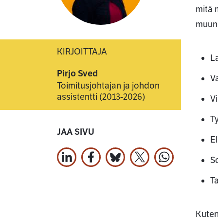
mitä 
muun 
KIRJOITTAJA
La
Pirjo Sved
Va
Toimitusjohtajan ja johdon
assistentti (2013-2026)
Vi
T
JAA SIVU
El
So
Jaa LinkedInissä
Jaa Facebookissa
Jaa Bluesky:ssa
Jaa X:ssä
Jaa WhatsApi
Ta
Kuten 