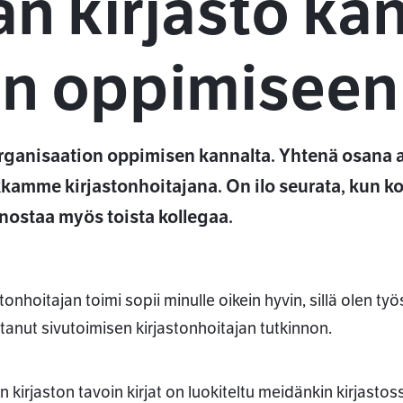
n kirjasto ka
an oppimiseen
 organisaation oppimisen kannalta. Yhtenä osana
amme kirjastonhoitajana. On ilo seurata, kun kol
innostaa myös toista kollegaa.
tonhoitajan toimi sopii minulle oikein hyvin, sillä olen ty
ttanut sivutoimisen kirjastonhoitajan tutkinnon.
n kirjaston tavoin kirjat on luokiteltu meidänkin kirjasto