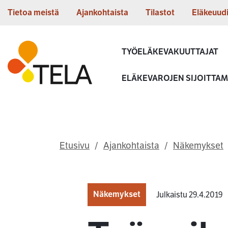
Siirry sisältöön
Tietoa meistä
Ajankohtaista
Tilastot
Eläkeuud
Etusivu
TYÖELÄKEVAKUUTTAJAT
ELÄKEVAROJEN SIJOITTA
Etusivu
Ajankohtaista
Näkemykset
Näkemykset
Julkaistu 29.4.2019