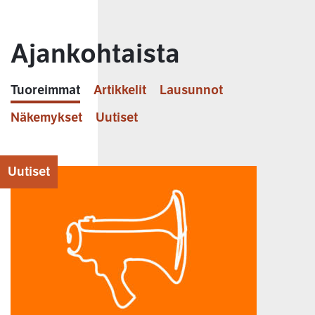
Ajankohtaista
Tuoreimmat
Artikkelit
Lausunnot
Näkemykset
Uutiset
Uutiset