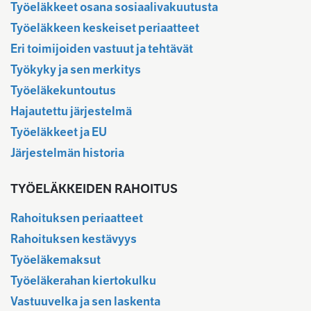
Työeläkkeet osana sosiaalivakuutusta
Työeläkkeen keskeiset periaatteet
Eri toimijoiden vastuut ja tehtävät
Työkyky ja sen merkitys
Työeläkekuntoutus
Hajautettu järjestelmä
Työeläkkeet ja EU
Järjestelmän historia
TYÖELÄKKEIDEN RAHOITUS
Rahoituksen periaatteet
Rahoituksen kestävyys
Työeläkemaksut
Työeläkerahan kiertokulku
Vastuuvelka ja sen laskenta