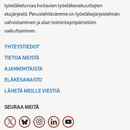
työeläketurvaa hoitavien työeläkevakuuttajien
etujärjestö. Perustehtävämme on työeläkejärjestelmän
vahvistaminen ja alan toimintaympäristöön
vaikuttaminen.
YHTEYSTIEDOT
TIETOA MEISTÄ
AJANKOHTAISTA
ELÄKESANASTO
LÄHETÄ MEILLE VIESTIÄ
SEURAA MEITÄ
Työeläkevakuuttajat TELA ry X:ssä
Työeläkevakuuttajat TELA ry Bluesky:ssa
Työeläkevakuuttajat TELA ry Instagramiss
Työeläkevakuuttajat TELA ry Linked
Työeläkevakuuttajat TELA r