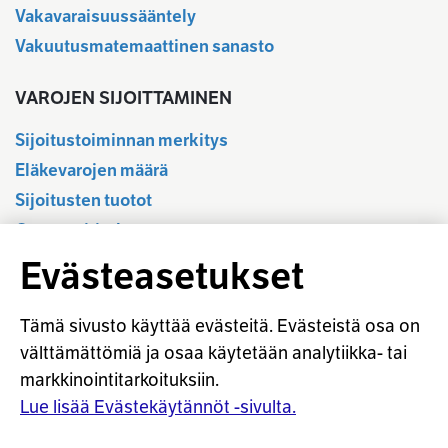
Vakavaraisuussääntely
Vakuutusmatemaattinen sanasto
VAROJEN SIJOITTAMINEN
Sijoitustoiminnan merkitys
Eläkevarojen määrä
Sijoitusten tuotot
Osavuositiedot
Tilastotietokanta
Evästeasetukset
Sijoitustoiminnan sääntely
Vastuullinen sijoittaminen
Tämä sivusto käyttää evästeitä. Evästeistä osa on
Sijoitussanasto
välttämättömiä ja osaa käytetään analytiikka- tai
markkinointitarkoituksiin.
Osaketuoton ennakointi
Lue lisää Evästekäytännöt -sivulta.