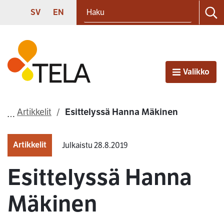
Haku
Siirry sisältöön
SVENSKA
ENGLISH
SV
EN
Ha
Etusivu
Valikko
Avaa
Artikkelit
Esittelyssä Hanna Mäkinen
Artikkelit
Julkaistu 28.8.2019
Esittelyssä Hanna
Mäkinen