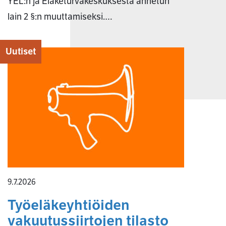
YEL:n ja Eläketurvakeskuksesta annetun
lain 2 §:n muuttamiseksi.…
Uutiset
9.7.2026
Työeläkeyhtiöiden
vakuutussiirtojen tilasto