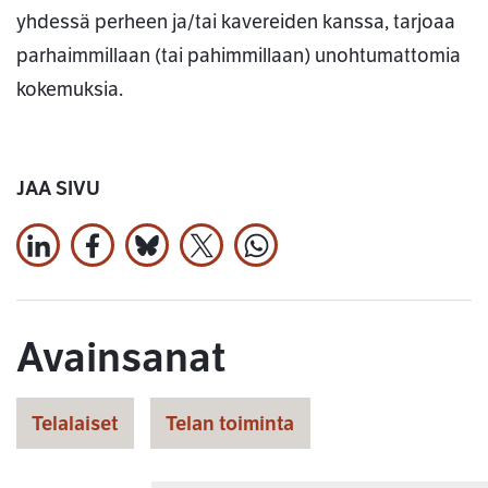
yhdessä perheen ja/tai kavereiden kanssa, tarjoaa
parhaimmillaan (tai pahimmillaan) unohtumattomia
kokemuksia.
JAA SIVU
Jaa LinkedInissä
Jaa Facebookissa
Jaa Bluesky:ssa
Jaa X:ssä
Jaa WhatsApissa
Avainsanat
Telalaiset
Telan toiminta