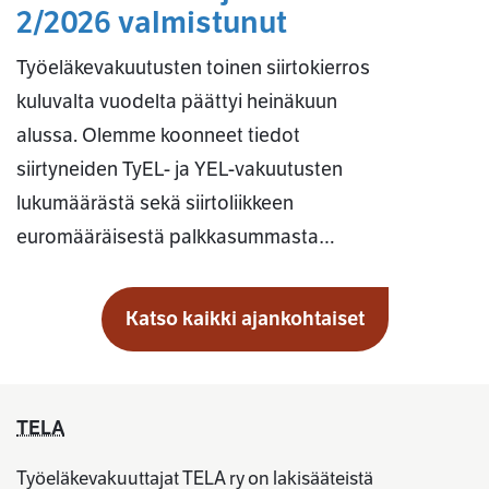
2/2026 valmistunut
Työeläkevakuutusten toinen siirtokierros
kuluvalta vuodelta päättyi heinäkuun
alussa. Olemme koonneet tiedot
siirtyneiden TyEL- ja YEL-vakuutusten
lukumäärästä sekä siirtoliikkeen
euromääräisestä palkkasummasta…
Katso kaikki ajankohtaiset
TELA
Työeläkevakuuttajat TELA ry on lakisääteistä