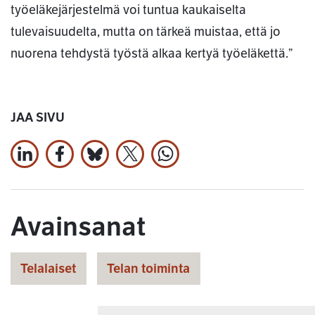
työeläkejärjestelmä voi tuntua kaukaiselta
tulevaisuudelta, mutta on tärkeä muistaa, että jo
nuorena tehdystä työstä alkaa kertyä työeläkettä.”
JAA SIVU
Jaa LinkedInissä
Jaa Facebookissa
Jaa Bluesky:ssa
Jaa X:ssä
Jaa WhatsApissa
Avainsanat
Telalaiset
Telan toiminta