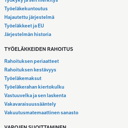
Työkyky ja sen merkitys
Työeläkekuntoutus
Hajautettu järjestelmä
Työeläkkeet ja EU
Järjestelmän historia
TYÖELÄKKEIDEN RAHOITUS
Rahoituksen periaatteet
Rahoituksen kestävyys
Työeläkemaksut
Työeläkerahan kiertokulku
Vastuuvelka ja sen laskenta
Vakavaraisuussääntely
Vakuutusmatemaattinen sanasto
VAROJEN SIJOITTAMINEN