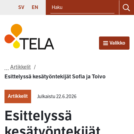
Haku
Siirry sisältöön
SVENSKA
ENGLISH
SV
EN
Ha
Etusivu
Valikko
Avaa
Artikkelit
Esittelyssä kesätyöntekijät Sofia ja Toivo
Artikkelit
Julkaistu 22.6.2026
Esittelyssä
kesätyöntekijät