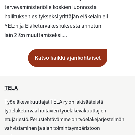
terveysministeriölle koskien luonnosta
hallituksen esitykseksi yrittäjän eläkelain eli
YEL:n ja Eläketurvakeskuksesta annetun
lain 2 §:n muuttamiseksi.…
Katso kaikki ajankohtaiset
TELA
Työeläkevakuuttajat TELA ry on lakisääteistä
työeläketurvaa hoitavien työeläkevakuuttajien
etujärjestö. Perustehtävämme on työeläkejärjestelmän
vahvistaminen ja alan toimintaympäristöön