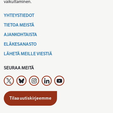
vaikuttaminen.
YHTEYSTIEDOT
TIETOA MEISTÄ
AJANKOHTAISTA
ELÄKESANASTO
LÄHETÄ MEILLE VIESTIÄ
SEURAA MEITÄ
Työeläkevakuuttajat TELA ry X:ssä
Työeläkevakuuttajat TELA ry Bluesky:ssa
Työeläkevakuuttajat TELA ry Instagramiss
Työeläkevakuuttajat TELA ry Linked
Työeläkevakuuttajat TELA r
Tilaa uutiskirjeemme