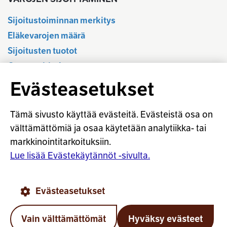
Sijoitustoiminnan merkitys
Eläkevarojen määrä
Sijoitusten tuotot
Osavuositiedot
Tilastotietokanta
Evästeasetukset
Sijoitustoiminnan sääntely
Vastuullinen sijoittaminen
Tämä sivusto käyttää evästeitä. Evästeistä osa on
Sijoitussanasto
välttämättömiä ja osaa käytetään analytiikka- tai
markkinointitarkoituksiin.
Osaketuoton ennakointi
Lue lisää Evästekäytännöt -sivulta.
© Työeläkevakuuttajat TELA ry
Evästeasetukset
Evästekäytännöt
Käyttöohjeet
Tietosuoja
Vain välttämättömät
Hyväksy evästeet