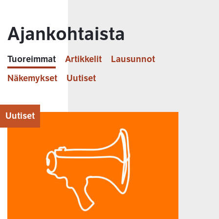
Ajankohtaista
Tuoreimmat
Artikkelit
Lausunnot
Näkemykset
Uutiset
Uutiset