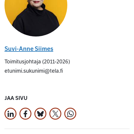
Suvi-Anne Siimes
Toimitusjohtaja (2011-2026)
etunimi.sukunimi@tela.fi
JAA SIVU
Jaa LinkedInissä
Jaa Facebookissa
Jaa Bluesky:ssa
Jaa X:ssä
Jaa WhatsApissa