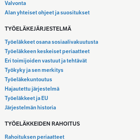
Valvonta
Alan yhteiset ohjeet ja suositukset
TYÖELÄKEJÄRJESTELMÄ
Työeläkkeet osana sosiaalivakuutusta
Työeläkkeen keskeiset periaatteet
Eri toimijoiden vastuut ja tehtävät
Työkyky ja sen merkitys
Työeläkekuntoutus
Hajautettu järjestelmä
Työeläkkeet ja EU
Järjestelmän historia
TYÖELÄKKEIDEN RAHOITUS
Rahoituksen periaatteet