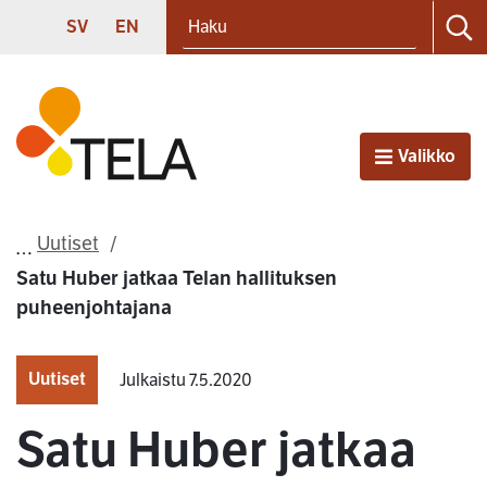
Haku
Siirry sisältöön
SVENSKA
ENGLISH
SV
EN
Ha
Etusivu
Valikko
Avaa
Uutiset
Satu Huber jatkaa Telan hallituksen
puheenjohtajana
Uutiset
Julkaistu 7.5.2020
Satu Huber jatkaa