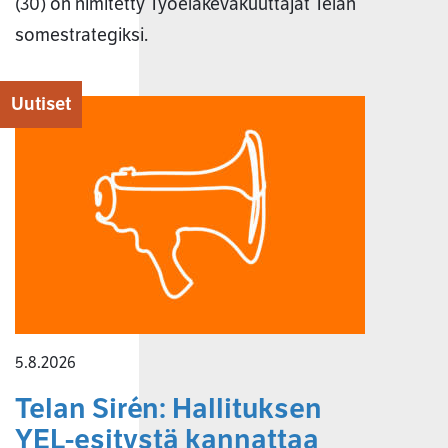
(30) on nimitetty Työeläkevakuuttajat Telan
somestrategiksi.
Uutiset
5.8.2026
Telan Sirén: Hallituksen
YEL-esitystä kannattaa