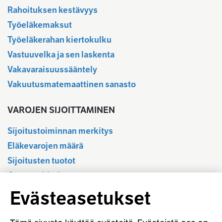
Rahoituksen kestävyys
Työeläkemaksut
Työeläkerahan kiertokulku
Vastuuvelka ja sen laskenta
Vakavaraisuussääntely
Vakuutusmatemaattinen sanasto
VAROJEN SIJOITTAMINEN
Sijoitustoiminnan merkitys
Eläkevarojen määrä
Sijoitusten tuotot
Osavuositiedot
Tilastotietokanta
Evästeasetukset
Sijoitustoiminnan sääntely
Vastuullinen sijoittaminen