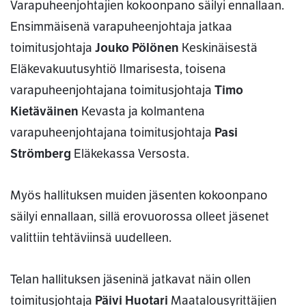
Varapuheenjohtajien kokoonpano säilyi ennallaan.
Ensimmäisenä varapuheenjohtaja jatkaa
toimitusjohtaja
Jouko Pölönen
Keskinäisestä
Eläkevakuutusyhtiö Ilmarisesta, toisena
varapuheenjohtajana toimitusjohtaja
Timo
Kietäväinen
Kevasta ja kolmantena
varapuheenjohtajana toimitusjohtaja
Pasi
Strömberg
Eläkekassa Versosta.
Myös hallituksen muiden jäsenten kokoonpano
säilyi ennallaan, sillä erovuorossa olleet jäsenet
valittiin tehtäviinsä uudelleen.
Telan hallituksen jäseninä jatkavat näin ollen
toimitusjohtaja
Päivi Huotari
Maatalousyrittäjien