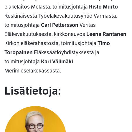
eläkelaitos Melasta, toimitusjohtaja
Risto Murto
Keskinäisestä Työeläkevakuutusyhtiö Varmasta,
toimitusjohtaja
Carl Pettersson
Veritas
Eläkevakuutuksesta, kirkkoneuvos
Leena Rantanen
Kirkon eläkerahastosta, toimitusjohtaja
Timo
Toropainen
Eläkesäätiöyhdistyksestä ja
toimitusjohtaja
Kari Välimäki
Merimieseläkekassasta.
Lisätietoja: