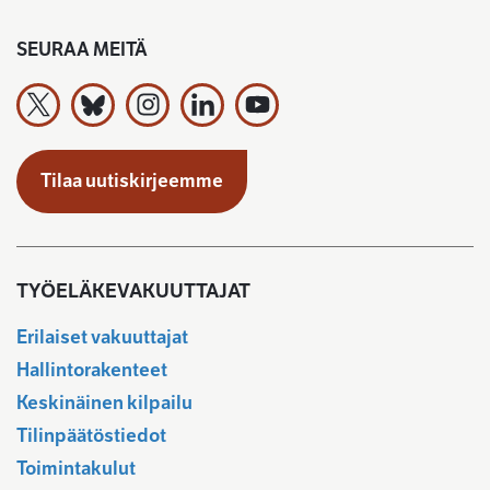
SEURAA MEITÄ
Työeläkevakuuttajat TELA ry X:ssä
Työeläkevakuuttajat TELA ry Bluesky:ssa
Työeläkevakuuttajat TELA ry Instagramiss
Työeläkevakuuttajat TELA ry Linked
Työeläkevakuuttajat TELA r
Tilaa uutiskirjeemme
TYÖELÄKEVAKUUTTAJAT
Erilaiset vakuuttajat
Hallintorakenteet
Keskinäinen kilpailu
Tilinpäätöstiedot
Toimintakulut