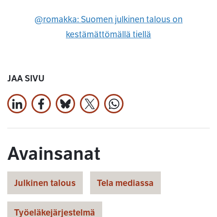
@romakka: Suomen julkinen talous on
kestämättömällä tiellä
JAA SIVU
Jaa LinkedInissä
Jaa Facebookissa
Jaa Bluesky:ssa
Jaa X:ssä
Jaa WhatsApissa
Avainsanat
Julkinen talous
Tela mediassa
Työeläkejärjestelmä