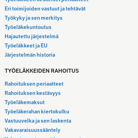
Eri toimijoiden vastuut ja tehtävät
Työkyky ja sen merkitys
Työeläkekuntoutus
Hajautettu järjestelmä
Työeläkkeet ja EU
Järjestelmän historia
TYÖELÄKKEIDEN RAHOITUS
Rahoituksen periaatteet
Rahoituksen kestävyys
Työeläkemaksut
Työeläkerahan kiertokulku
Vastuuvelka ja sen laskenta
Vakavaraisuussääntely