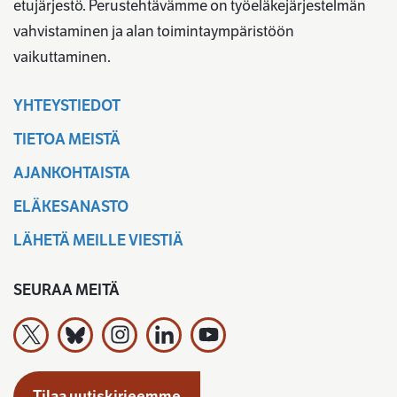
etujärjestö. Perustehtävämme on työeläkejärjestelmän
vahvistaminen ja alan toimintaympäristöön
vaikuttaminen.
YHTEYSTIEDOT
TIETOA MEISTÄ
AJANKOHTAISTA
ELÄKESANASTO
LÄHETÄ MEILLE VIESTIÄ
SEURAA MEITÄ
Työeläkevakuuttajat TELA ry X:ssä
Työeläkevakuuttajat TELA ry Bluesky:ssa
Työeläkevakuuttajat TELA ry Instagramiss
Työeläkevakuuttajat TELA ry Linked
Työeläkevakuuttajat TELA r
Tilaa uutiskirjeemme