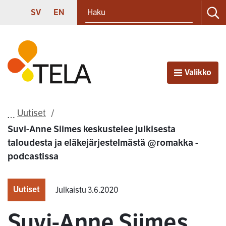
Haku
Siirry sisältöön
SVENSKA
ENGLISH
SV
EN
Ha
Etusivu
Valikko
Avaa
Uutiset
Suvi-Anne Siimes keskustelee julkisesta
taloudesta ja eläkejärjestelmästä @romakka -
podcastissa
Uutiset
Julkaistu 3.6.2020
Suvi-Anne Siimes