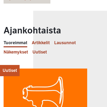
Ajankohtaista
Tuoreimmat
Artikkelit
Lausunnot
Näkemykset
Uutiset
Uutiset