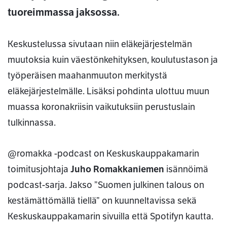
tuoreimmassa jaksossa.
Keskustelussa sivutaan niin eläkejärjestelmän
muutoksia kuin väestönkehityksen, koulutustason ja
työperäisen maahanmuuton merkitystä
eläkejärjestelmälle. Lisäksi pohdinta ulottuu muun
muassa koronakriisin vaikutuksiin perustuslain
tulkinnassa.
@romakka -podcast on Keskuskauppakamarin
toimitusjohtaja
Juho Romakkaniemen
isännöimä
podcast-sarja. Jakso ”Suomen julkinen talous on
kestämättömällä tiellä” on kuunneltavissa sekä
Keskuskauppakamarin sivuilla että Spotifyn kautta.