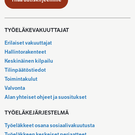
TYÖELÄKEVAKUUTTAJAT
Erilaiset vakuuttajat
Hallintorakenteet
Keskinäinen kilpailu
Tilinpäätöstiedot
Toimintakulut
Valvonta
Alan yhteiset ohjeet ja suositukset
TYÖELÄKEJÄRJESTELMÄ
Työeläkkeet osana sosiaalivakuutusta
Työeläkkeen keskeiset periaatteet