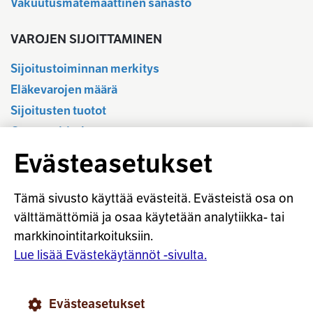
Vakuutusmatemaattinen sanasto
VAROJEN SIJOITTAMINEN
Sijoitustoiminnan merkitys
Eläkevarojen määrä
Sijoitusten tuotot
Osavuositiedot
Tilastotietokanta
Evästeasetukset
Sijoitustoiminnan sääntely
Vastuullinen sijoittaminen
Tämä sivusto käyttää evästeitä. Evästeistä osa on
Sijoitussanasto
välttämättömiä ja osaa käytetään analytiikka- tai
markkinointitarkoituksiin.
Osaketuoton ennakointi
Lue lisää Evästekäytännöt -sivulta.
© Työeläkevakuuttajat TELA ry
Evästeasetukset