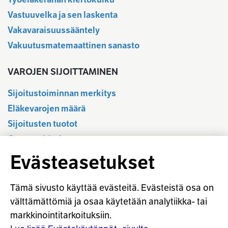
Vastuuvelka ja sen laskenta
Vakavaraisuussääntely
Vakuutusmatemaattinen sanasto
VAROJEN SIJOITTAMINEN
Sijoitustoiminnan merkitys
Eläkevarojen määrä
Sijoitusten tuotot
Osavuositiedot
Tilastotietokanta
Evästeasetukset
Sijoitustoiminnan sääntely
Vastuullinen sijoittaminen
Tämä sivusto käyttää evästeitä. Evästeistä osa on
Sijoitussanasto
välttämättömiä ja osaa käytetään analytiikka- tai
markkinointitarkoituksiin.
Osaketuoton ennakointi