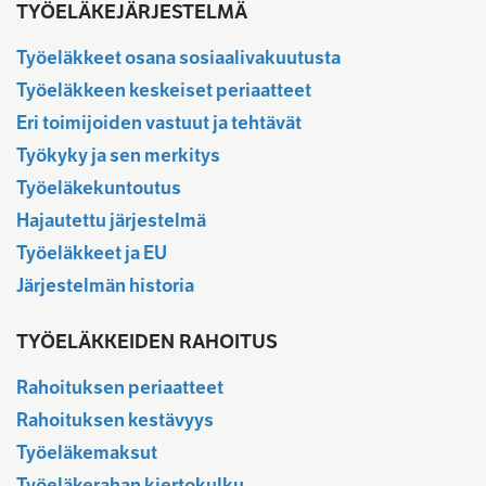
TYÖELÄKEJÄRJESTELMÄ
Työeläkkeet osana sosiaalivakuutusta
Työeläkkeen keskeiset periaatteet
Eri toimijoiden vastuut ja tehtävät
Työkyky ja sen merkitys
Työeläkekuntoutus
Hajautettu järjestelmä
Työeläkkeet ja EU
Järjestelmän historia
TYÖELÄKKEIDEN RAHOITUS
Rahoituksen periaatteet
Rahoituksen kestävyys
Työeläkemaksut
Työeläkerahan kiertokulku