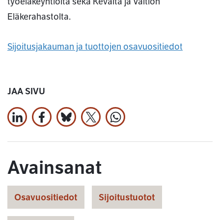
työeläkeyhtiöltä sekä Kevalta ja Valtion
Eläkerahastolta.
Sijoitusjakauman ja tuottojen osavuositiedot
JAA SIVU
Jaa LinkedInissä
Jaa Facebookissa
Jaa Bluesky:ssa
Jaa X:ssä
Jaa WhatsApissa
Avainsanat
Osavuositiedot
Sijoitustuotot