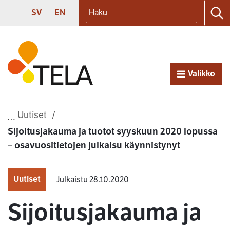
Haku
Siirry sisältöön
SVENSKA
ENGLISH
SV
EN
Ha
Etusivu
Valikko
Avaa
Uutiset
Sijoitusjakauma ja tuotot syyskuun 2020 lopussa
– osavuositietojen julkaisu käynnistynyt
Uutiset
Julkaistu 28.10.2020
Sijoitusjakauma ja