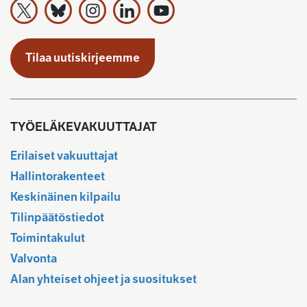
Työeläkevakuuttajat TELA ry X:ssä
Työeläkevakuuttajat TELA ry Bluesky:ssa
Työeläkevakuuttajat TELA ry Instagramiss
Työeläkevakuuttajat TELA ry Linked
Työeläkevakuuttajat TELA r
Tilaa uutiskirjeemme
TYÖELÄKEVAKUUTTAJAT
Erilaiset vakuuttajat
Hallintorakenteet
Keskinäinen kilpailu
Tilinpäätöstiedot
Toimintakulut
Valvonta
Alan yhteiset ohjeet ja suositukset