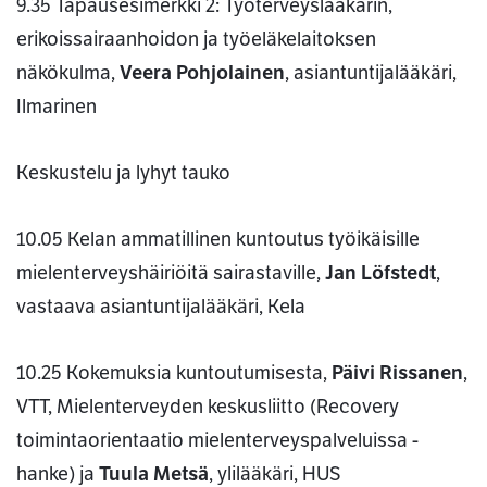
9.35 Tapausesimerkki 2: Työterveyslääkärin,
erikoissairaanhoidon ja työeläkelaitoksen
näkökulma,
Veera Pohjolainen
, asiantuntijalääkäri,
Ilmarinen
Keskustelu ja lyhyt tauko
10.05 Kelan ammatillinen kuntoutus työikäisille
mielenterveyshäiriöitä sairastaville,
Jan Löfstedt
,
vastaava asiantuntijalääkäri, Kela
10.25 Kokemuksia kuntoutumisesta,
Päivi Rissanen
,
VTT, Mielenterveyden keskusliitto (Recovery
toimintaorientaatio mielenterveyspalveluissa -
hanke) ja
Tuula Metsä
, ylilääkäri, HUS