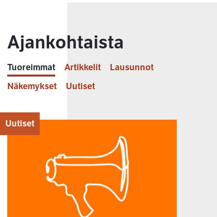
Ajankohtaista
Tuoreimmat
Artikkelit
Lausunnot
Näkemykset
Uutiset
Uutiset