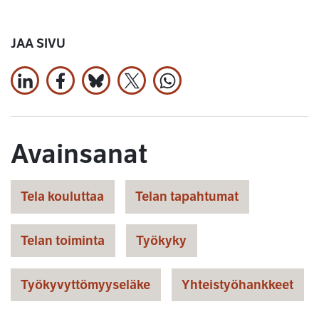
JAA SIVU
Jaa LinkedInissä
Jaa Facebookissa
Jaa Bluesky:ssa
Jaa X:ssä
Jaa WhatsApissa
Avainsanat
Tela kouluttaa
Telan tapahtumat
Telan toiminta
Työkyky
Työkyvyttömyyseläke
Yhteistyöhankkeet