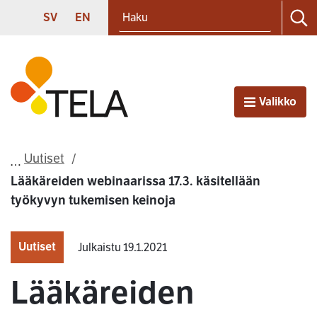
Haku
Siirry sisältöön
SVENSKA
ENGLISH
SV
EN
Ha
Etusivu
Valikko
Avaa
Uutiset
Lääkäreiden webinaarissa 17.3. käsitellään
työkyvyn tukemisen keinoja
Uutiset
Julkaistu 19.1.2021
Lääkäreiden