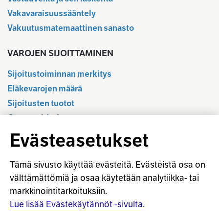
Vakavaraisuussääntely
Vakuutusmatemaattinen sanasto
VAROJEN SIJOITTAMINEN
Sijoitustoiminnan merkitys
Eläkevarojen määrä
Sijoitusten tuotot
Osavuositiedot
Tilastotietokanta
Evästeasetukset
Sijoitustoiminnan sääntely
Vastuullinen sijoittaminen
Tämä sivusto käyttää evästeitä. Evästeistä osa on
Sijoitussanasto
välttämättömiä ja osaa käytetään analytiikka- tai
markkinointitarkoituksiin.
Osaketuoton ennakointi
Lue lisää Evästekäytännöt -sivulta.