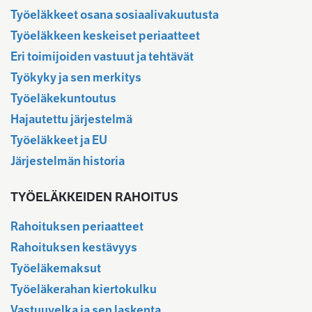
Työeläkkeet osana sosiaalivakuutusta
Työeläkkeen keskeiset periaatteet
Eri toimijoiden vastuut ja tehtävät
Työkyky ja sen merkitys
Työeläkekuntoutus
Hajautettu järjestelmä
Työeläkkeet ja EU
Järjestelmän historia
TYÖELÄKKEIDEN RAHOITUS
Rahoituksen periaatteet
Rahoituksen kestävyys
Työeläkemaksut
Työeläkerahan kiertokulku
Vastuuvelka ja sen laskenta