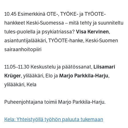
10.45 Esimerkkinä OTE-, TYÖKE- ja TYÖOTE-
hankkeet Keski-Suomessa – mitä tehty ja suunniteltu
tules-puolella ja psykiatriassa?
Visa Kervinen
,
asiantuntijalääkäri, TYÖOTE-hanke, Keski-Suomen
sairaanhoitopiiri
11.05–11.30 Keskustelu ja päätössanat,
Liisamari
Krüger
, ylilääkäri, Elo ja
Marjo Parkkila-Harju
,
ylilääkäri, Kela
Puheenjohtajana toimii Marjo Parkkila-Harju.
Kela: Yhteistyöllä työhön paluuta tukemaan