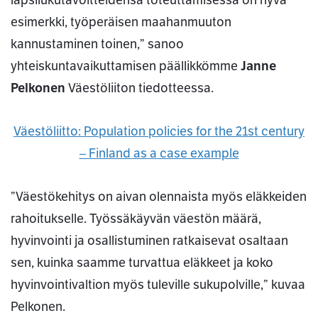
lapsilukutavoitteidensa toteuttamisessa on hyvä
esimerkki, työperäisen maahanmuuton
kannustaminen toinen,” sanoo
yhteiskuntavaikuttamisen päällikkömme
Janne
Pelkonen
Väestöliiton tiedotteessa.
Väestöliitto: Population policies for the 21st century
– Finland as a case example
”Väestökehitys on aivan olennaista myös eläkkeiden
rahoitukselle. Työssäkäyvän väestön määrä,
hyvinvointi ja osallistuminen ratkaisevat osaltaan
sen, kuinka saamme turvattua eläkkeet ja koko
hyvinvointivaltion myös tuleville sukupolville,” kuvaa
Pelkonen.