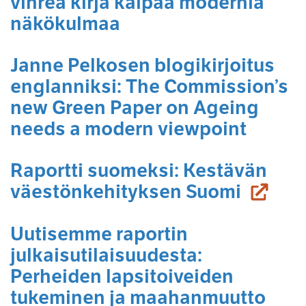
vihreä kirja kaipaa modernia
näkökulmaa
Janne Pelkosen blogikirjoitus
englanniksi: The Commission’s
new Green Paper on Ageing
needs a modern viewpoint
Raportti suomeksi: Kestävän
(siirry
väestönkehityksen Suomi
Uutisemme raportin
julkaisutilaisuudesta:
Perheiden lapsitoiveiden
tukeminen ja maahanmuutto