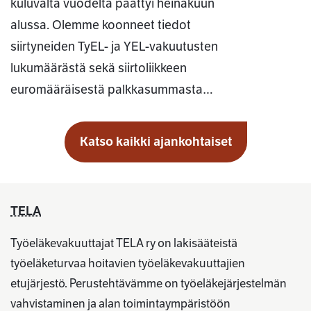
kuluvalta vuodelta päättyi heinäkuun
alussa. Olemme koonneet tiedot
siirtyneiden TyEL- ja YEL-vakuutusten
lukumäärästä sekä siirtoliikkeen
euromääräisestä palkkasummasta…
Katso kaikki ajankohtaiset
TELA
Työeläkevakuuttajat TELA ry on lakisääteistä
työeläketurvaa hoitavien työeläkevakuuttajien
etujärjestö. Perustehtävämme on työeläkejärjestelmän
vahvistaminen ja alan toimintaympäristöön