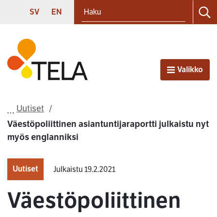
Haku
Siirry sisältöön
SVENSKA
ENGLISH
SV
EN
Ha
Etusivu
Valikko
Avaa
Uutiset
Väestöpoliittinen asiantuntijaraportti julkaistu nyt
myös englanniksi
Uutiset
Julkaistu 19.2.2021
Väestöpoliittinen