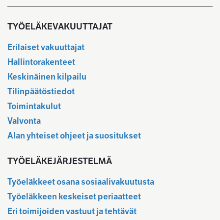
TYÖELÄKEVAKUUTTAJAT
Erilaiset vakuuttajat
Hallintorakenteet
Keskinäinen kilpailu
Tilinpäätöstiedot
Toimintakulut
Valvonta
Alan yhteiset ohjeet ja suositukset
TYÖELÄKEJÄRJESTELMÄ
Työeläkkeet osana sosiaalivakuutusta
Työeläkkeen keskeiset periaatteet
Eri toimijoiden vastuut ja tehtävät