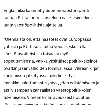
Englanniksi käännetty Suomen väestöraportti
tarjoaa EU-tason keskusteluun case-esimerkin ja
uutta väestöpoliittista ajattelua.
”Olennaista on, että haasteet ovat Euroopassa
yhteisiä ja EU-tasolla pitää voida keskustella
väestötavoitteista ja toisaalta myös
sopeutumisesta, vaikka yksittäiset politiikkakeinot
ovatkin jäsenvaltioiden toimivallassa. Vihreän kirjan
kuulemisen jatkotyössä tulisi keskittyä
ennakkoluulottomasti syntyvyyden edistämiseen ja
aktiivisempaan kansallisten väestöpolitiikkojen
tukemiseen. Vihreän kirjan avauksesta puuttuu
täysin syntyvyyden edistämisen ja tavoitteiden