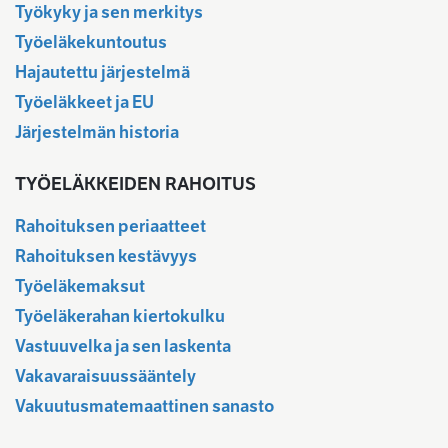
Työkyky ja sen merkitys
Työeläkekuntoutus
Hajautettu järjestelmä
Työeläkkeet ja EU
Järjestelmän historia
TYÖELÄKKEIDEN RAHOITUS
Rahoituksen periaatteet
Rahoituksen kestävyys
Työeläkemaksut
Työeläkerahan kiertokulku
Vastuuvelka ja sen laskenta
Vakavaraisuussääntely
Vakuutusmatemaattinen sanasto