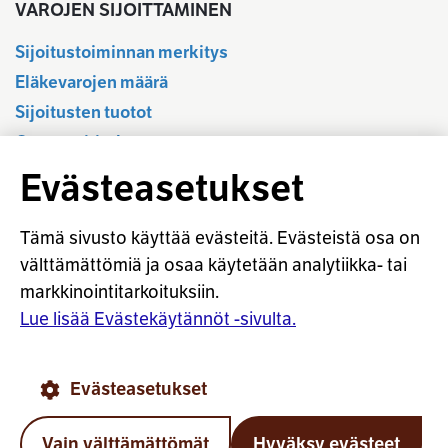
VAROJEN SIJOITTAMINEN
Sijoitustoiminnan merkitys
Eläkevarojen määrä
Sijoitusten tuotot
Osavuositiedot
Tilastotietokanta
Evästeasetukset
Sijoitustoiminnan sääntely
Vastuullinen sijoittaminen
Tämä sivusto käyttää evästeitä. Evästeistä osa on
Sijoitussanasto
välttämättömiä ja osaa käytetään analytiikka- tai
markkinointitarkoituksiin.
Osaketuoton ennakointi
Lue lisää Evästekäytännöt -sivulta.
© Työeläkevakuuttajat TELA ry
Evästeasetukset
Evästekäytännöt
Käyttöohjeet
Tietosuoja
Vain välttämättömät
Hyväksy evästeet