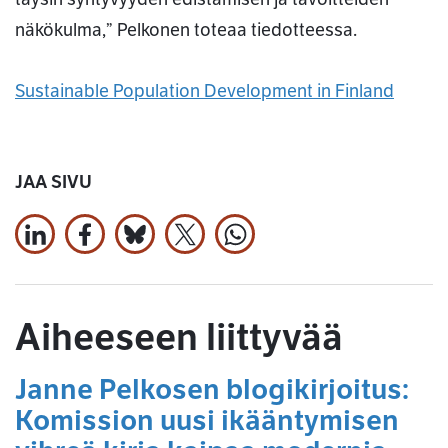
näkökulma,” Pelkonen toteaa tiedotteessa.
Sustainable Population Development in Finland
JAA SIVU
Jaa LinkedInissä
Jaa Facebookissa
Jaa Bluesky:ssa
Jaa X:ssä
Jaa WhatsApissa
Aiheeseen liittyvää
Janne Pelkosen blogikirjoitus:
Komission uusi ikääntymisen