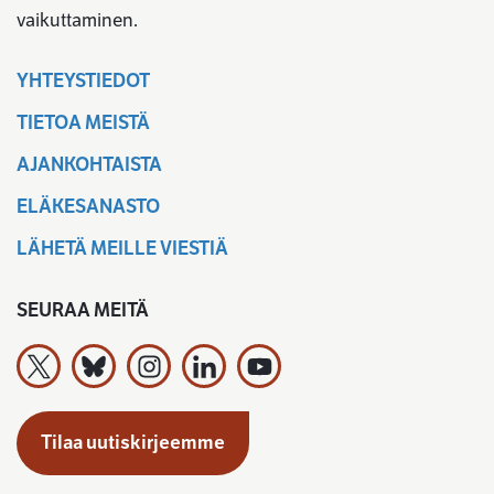
vaikuttaminen.
YHTEYSTIEDOT
TIETOA MEISTÄ
AJANKOHTAISTA
ELÄKESANASTO
LÄHETÄ MEILLE VIESTIÄ
SEURAA MEITÄ
Työeläkevakuuttajat TELA ry X:ssä
Työeläkevakuuttajat TELA ry Bluesky:ssa
Työeläkevakuuttajat TELA ry Instagramiss
Työeläkevakuuttajat TELA ry Linked
Työeläkevakuuttajat TELA r
Tilaa uutiskirjeemme