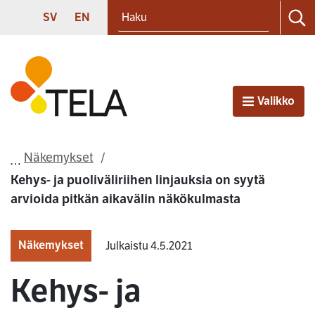
Haku
Siirry sisältöön
SVENSKA
ENGLISH
SV
EN
Ha
Etusivu
Valikko
Avaa
Näkemykset
Kehys- ja puoliväliriihen linjauksia on syytä
arvioida pitkän aikavälin näkökulmasta
Näkemykset
Julkaistu 4.5.2021
Kehys- ja