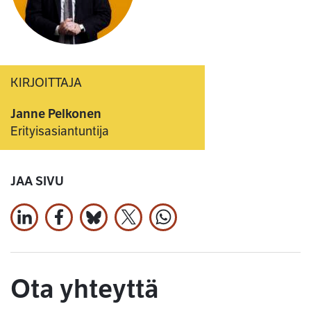
KIRJOITTAJA
Janne Pelkonen
Erityisasiantuntija
JAA SIVU
Jaa LinkedInissä
Jaa Facebookissa
Jaa Bluesky:ssa
Jaa X:ssä
Jaa WhatsApissa
Ota yhteyttä