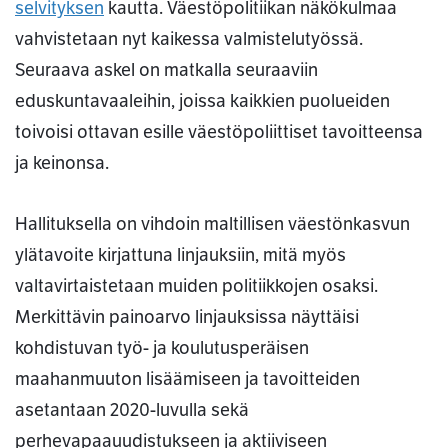
selvityksen
kautta. Väestöpolitiikan näkökulmaa
vahvistetaan nyt kaikessa valmistelutyössä.
Seuraava askel on matkalla seuraaviin
eduskuntavaaleihin, joissa kaikkien puolueiden
toivoisi ottavan esille väestöpoliittiset tavoitteensa
ja keinonsa.
Hallituksella on vihdoin maltillisen väestönkasvun
ylätavoite kirjattuna linjauksiin, mitä myös
valtavirtaistetaan muiden politiikkojen osaksi.
Merkittävin painoarvo linjauksissa näyttäisi
kohdistuvan työ- ja koulutusperäisen
maahanmuuton lisäämiseen ja tavoitteiden
asetantaan 2020-luvulla sekä
perhevapaauudistukseen ja aktiiviseen