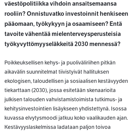
väestöpolitiikka vihdoin ansaitsemaansa
rooliin? Onnistuvatko investoinnit henkiseen
pääomaan, työkykyyn ja osaamiseen? Entä
tavoite vähentää mielenterveysperusteisia
työkyvyttömyyseläkkeitä 2030 mennessä?
Poikkeuksellisen kehys- ja puoliväliriihen pitkän
aikavälin suunnitelmat tiivistyivät hallituksen
ekologisen, taloudellisen ja sosiaalisen kestävyyden
tiekarttaan (2030), jossa esitetään skenaarioita
julkisen talouden vahvistamistoimista tutkimus- ja
kehitysinvestointien lisäykseen yhdistettynä. Isossa
kuvassa elvytysmoodi jatkuu koko vaalikauden ajan.
Kestävyyslaskelmissa ladataan paljon toivoa