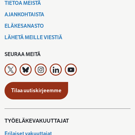
TIETOA MEISTÄ
AJANKOHTAISTA
ELÄKESANASTO
LÄHETÄ MEILLE VIESTIÄ
SEURAA MEITÄ
Työeläkevakuuttajat TELA ry X:ssä
Työeläkevakuuttajat TELA ry Bluesky:ssa
Työeläkevakuuttajat TELA ry Instagramiss
Työeläkevakuuttajat TELA ry Linked
Työeläkevakuuttajat TELA r
Tilaa uutiskirjeemme
TYÖELÄKEVAKUUTTAJAT
Erilaiset vakuuttajat