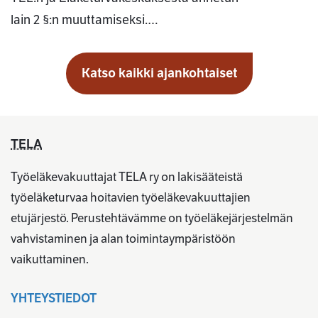
lain 2 §:n muuttamiseksi.…
Katso kaikki ajankohtaiset
TELA
Työeläkevakuuttajat TELA ry on lakisääteistä
työeläketurvaa hoitavien työeläkevakuuttajien
etujärjestö. Perustehtävämme on työeläkejärjestelmän
vahvistaminen ja alan toimintaympäristöön
vaikuttaminen.
YHTEYSTIEDOT