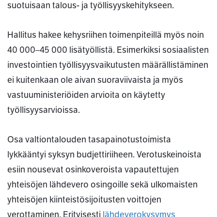
suotuisaan talous- ja työllisyyskehitykseen.
Hallitus hakee kehysriihen toimenpiteillä myös noin
40 000–45 000 lisätyöllistä. Esimerkiksi sosiaalisten
investointien työllisyysvaikutusten määrällistäminen
ei kuitenkaan ole aivan suoraviivaista ja myös
vastuuministeriöiden arvioita on käytetty
työllisyysarvioissa.
Osa valtiontalouden tasapainotustoimista
lykkääntyi syksyn budjettiriiheen. Verotuskeinoista
esiin nousevat osinkoveroista vapautettujen
yhteisöjen lähdevero osingoille sekä ulkomaisten
yhteisöjen kiinteistösijoitusten voittojen
verottaminen. Erityisesti
lähdeverokysymys