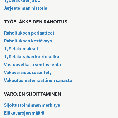
Työeläkkeet ja EU
Järjestelmän historia
TYÖELÄKKEIDEN RAHOITUS
Rahoituksen periaatteet
Rahoituksen kestävyys
Työeläkemaksut
Työeläkerahan kiertokulku
Vastuuvelka ja sen laskenta
Vakavaraisuussääntely
Vakuutusmatemaattinen sanasto
VAROJEN SIJOITTAMINEN
Sijoitustoiminnan merkitys
Eläkevarojen määrä