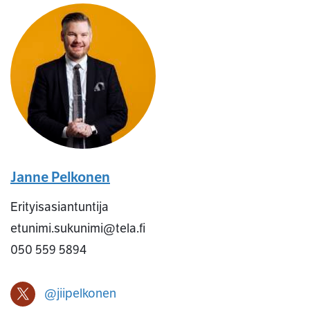
Janne Pelkonen
Erityisasiantuntija
etunimi.sukunimi@tela.fi
050 559 5894
@jiipelkonen
Janne Pelkonen X-profiili