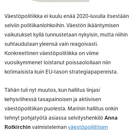
Väestöpolitiikka ei kuulu enää 2020-luvulla itsestään
selviin politiikanlohkoihin. Väestön ikääntymisen
vaikutukset kyllä tunnustetaan nykyisin, mutta niihin
suhtaudutaan yleensä vain reagoivasti.
Konkreettinen väestöpolitiikka on viime
vuosikymmenet loistanut poissaolollaan niin
kotimaisista kuin EU-tason strategiapapereista.
Tähän tuli nyt muutos, kun hallitus linjasi
kehysriihessä tasapainoisen ja aktiivisen
väestöpolitiikan puolesta. Marinin hallitus onkin
tehnyt pohjatyötä asiassa selvityshenkilö
Anna
Rotkirchin
valmisteleman
väestöpoliittisen