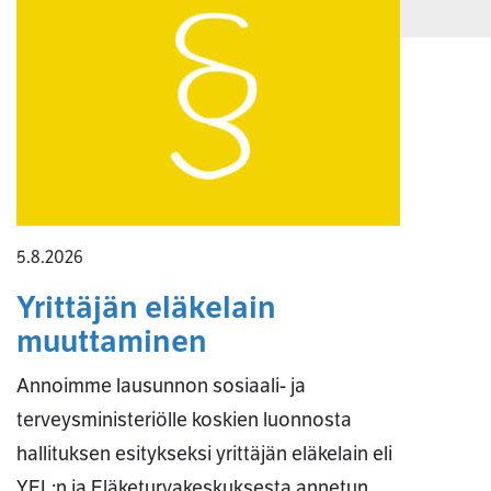
5.8.2026
Yrittäjän eläkelain
muuttaminen
Annoimme lausunnon sosiaali- ja
terveysministeriölle koskien luonnosta
hallituksen esitykseksi yrittäjän eläkelain eli
YEL:n ja Eläketurvakeskuksesta annetun