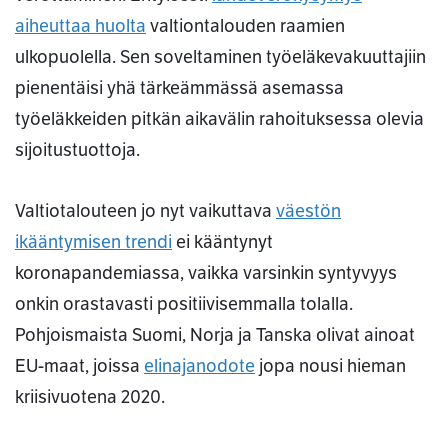
aiheuttaa huolta
valtiontalouden raamien
ulkopuolella. Sen soveltaminen työeläkevakuuttajiin
pienentäisi yhä tärkeämmässä asemassa
työeläkkeiden pitkän aikavälin rahoituksessa olevia
sijoitustuottoja.
Valtiotalouteen jo nyt vaikuttava
väestön
ikääntymisen trendi
ei kääntynyt
koronapandemiassa, vaikka varsinkin syntyvyys
onkin orastavasti positiivisemmalla tolalla.
Pohjoismaista Suomi, Norja ja Tanska olivat ainoat
EU-maat, joissa
elinajanodote
jopa nousi hieman
kriisivuotena 2020.