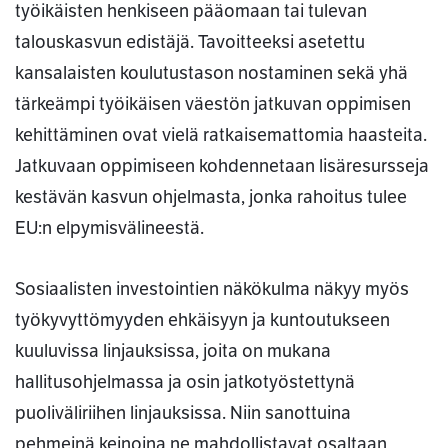
työikäisten henkiseen pääomaan tai tulevan
talouskasvun edistäjä. Tavoitteeksi asetettu
kansalaisten koulutustason nostaminen sekä yhä
tärkeämpi työikäisen väestön jatkuvan oppimisen
kehittäminen ovat vielä ratkaisemattomia haasteita.
Jatkuvaan oppimiseen kohdennetaan lisäresursseja
kestävän kasvun ohjelmasta, jonka rahoitus tulee
EU:n elpymisvälineestä.
Sosiaalisten investointien näkökulma näkyy myös
työkyvyttömyyden ehkäisyyn ja kuntoutukseen
kuuluvissa linjauksissa, joita on mukana
hallitusohjelmassa ja osin jatkotyöstettynä
puoliväliriihen linjauksissa. Niin sanottuina
pehmeinä keinoina ne mahdollistavat osaltaan