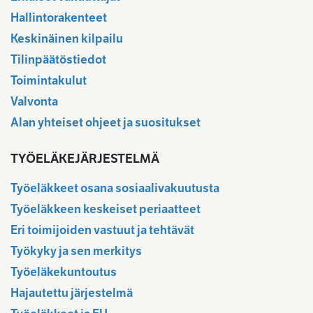
Hallintorakenteet
Keskinäinen kilpailu
Tilinpäätöstiedot
Toimintakulut
Valvonta
Alan yhteiset ohjeet ja suositukset
TYÖELÄKEJÄRJESTELMÄ
Työeläkkeet osana sosiaalivakuutusta
Työeläkkeen keskeiset periaatteet
Eri toimijoiden vastuut ja tehtävät
Työkyky ja sen merkitys
Työeläkekuntoutus
Hajautettu järjestelmä