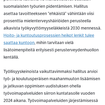
suomalaisten työurien pidentämisen. Hallitus
asettaa tavoitteekseen ”ehkäistä” vähintään viisi
prosenttia mielenterveyshäiriöiden perusteella
alkavista työkyvyttömyyseläkkeistä 2030 mennessä.
Hoito- ja kuntoutusprosessien heikot lenkit tulee
saattaa kuntoon
, mihin tarvitaan vielä
lisätoimenpiteitä erityisesti perusterveydenhuollon
kentällä.
Työllisyyskeinoista vaikuttavimmaksi hallitus arvioi
työ- ja koulutusperäisen maahanmuuton lisäämisen
ja jatkuvan oppimisen uudistuksen ohella
työvoimapalveluiden siirron kuntatasolle vuoden
2024 aikana. Työvoimapalveluiden järjestämisessä