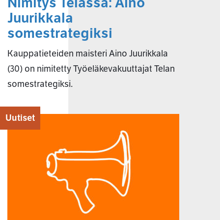
Nimitys Telassa: Aino
Juurikkala
somestrategiksi
Kauppatieteiden maisteri Aino Juurikkala
(30) on nimitetty Työeläkevakuuttajat Telan
somestrategiksi.
Uutiset