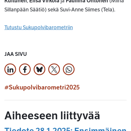
Kuitunen
,
Elisa Virkola
ja
Pauliina Ohtonen
(Miina
Sillanpään Säätiö) sekä Suvi-Anne Siimes (Tela).
Tutustu Sukupolvibarometriin
JAA SIVU
Jaa LinkedInissä
Jaa Facebookissa
Jaa Bluesky:ssa
Jaa X:ssä
Jaa WhatsApissa
#Sukupolvibarometri2025
Aiheeseen liittyvää
Tiedote 28.1.2025: Ensimmäinen