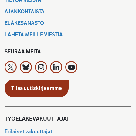
TIETOA MEISTÄ
AJANKOHTAISTA
ELÄKESANASTO
LÄHETÄ MEILLE VIESTIÄ
SEURAA MEITÄ
Työeläkevakuuttajat TELA ry X:ssä
Työeläkevakuuttajat TELA ry Bluesky:ssa
Työeläkevakuuttajat TELA ry Instagramiss
Työeläkevakuuttajat TELA ry Linked
Työeläkevakuuttajat TELA r
Tilaa uutiskirjeemme
TYÖELÄKEVAKUUTTAJAT
Erilaiset vakuuttajat