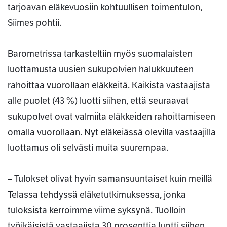
tarjoavan eläkevuosiin kohtuullisen toimentulon,
Siimes pohtii.
Barometrissa tarkasteltiin myös suomalaisten
luottamusta uusien sukupolvien halukkuuteen
rahoittaa vuorollaan eläkkeitä. Kaikista vastaajista
alle puolet (43 %) luotti siihen, että seuraavat
sukupolvet ovat valmiita eläkkeiden rahoittamiseen
omalla vuorollaan. Nyt eläkeiässä olevilla vastaajilla
luottamus oli selvästi muita suurempaa.
– Tulokset olivat hyvin samansuuntaiset kuin meillä
Telassa tehdyssä eläketutkimuksessa, jonka
tuloksista kerroimme viime syksynä. Tuolloin
työikäisistä vastaajista 30 prosenttia luotti siihen,