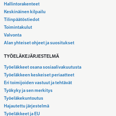
Hallintorakenteet
Keskinäinen kilpailu
Tilinpäätöstiedot
Toimintakulut
Valvonta
Alan yhteiset ohjeet ja suositukset
TYÖELÄKEJÄRJESTELMÄ
Työeläkkeet osana sosiaalivakuutusta
Työeläkkeen keskeiset periaatteet
Eri toimijoiden vastuut ja tehtävät
Työkyky ja sen merkitys
Työeläkekuntoutus
Hajautettu järjestelmä
Työeläkkeet ja EU