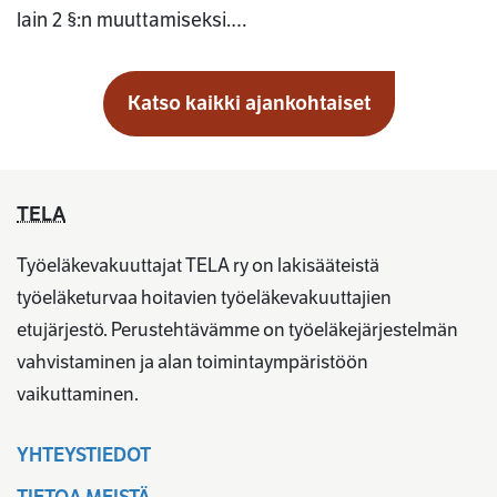
lain 2 §:n muuttamiseksi.…
Katso kaikki ajankohtaiset
TELA
Työeläkevakuuttajat TELA ry on lakisääteistä
työeläketurvaa hoitavien työeläkevakuuttajien
etujärjestö. Perustehtävämme on työeläkejärjestelmän
vahvistaminen ja alan toimintaympäristöön
vaikuttaminen.
YHTEYSTIEDOT