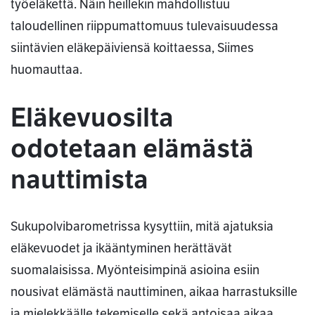
työeläkettä. Näin heillekin mahdollistuu
taloudellinen riippumattomuus tulevaisuudessa
siintävien eläkepäiviensä koittaessa, Siimes
huomauttaa.
Eläkevuosilta
odotetaan elämästä
nauttimista
Sukupolvibarometrissa kysyttiin, mitä ajatuksia
eläkevuodet ja ikääntyminen herättävät
suomalaisissa. Myönteisimpinä asioina esiin
nousivat elämästä nauttiminen, aikaa harrastuksille
ja mielekkäälle tekemiselle sekä antoisaa aikaa