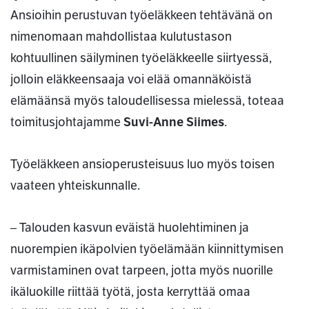
Ansioihin perustuvan työeläkkeen tehtävänä on
nimenomaan mahdollistaa kulutustason
kohtuullinen säilyminen työeläkkeelle siirtyessä,
jolloin eläkkeensaaja voi elää omannäköistä
elämäänsä myös taloudellisessa mielessä, toteaa
toimitusjohtajamme
Suvi-Anne Siimes
.
Työeläkkeen ansioperusteisuus luo myös toisen
vaateen yhteiskunnalle.
– Talouden kasvun eväistä huolehtiminen ja
nuorempien ikäpolvien työelämään kiinnittymisen
varmistaminen ovat tarpeen, jotta myös nuorille
ikäluokille riittää työtä, josta kerryttää omaa