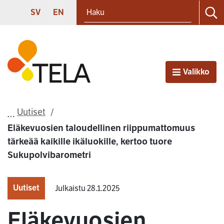
Haku
Siirry sisältöön
SVENSKA
ENGLISH
SV
EN
Ha
Etusivu
Valikko
Avaa
Uutiset
Eläkevuosien taloudellinen riippumattomuus
tärkeää kaikille ikäluokille, kertoo tuore
Sukupolvibarometri
Uutiset
Julkaistu 28.1.2025
Eläkevuosien