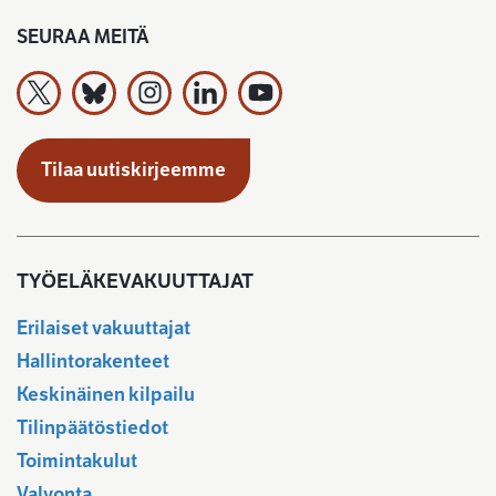
SEURAA MEITÄ
Työeläkevakuuttajat TELA ry X:ssä
Työeläkevakuuttajat TELA ry Bluesky:ssa
Työeläkevakuuttajat TELA ry Instagramiss
Työeläkevakuuttajat TELA ry Linked
Työeläkevakuuttajat TELA r
Tilaa uutiskirjeemme
TYÖELÄKEVAKUUTTAJAT
Erilaiset vakuuttajat
Hallintorakenteet
Keskinäinen kilpailu
Tilinpäätöstiedot
Toimintakulut
Valvonta