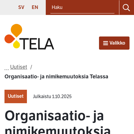
Haku
Siirry sisältöön
SVENSKA
ENGLISH
SV
EN
Ha
Etusivu
Valikko
Avaa
Uutiset
Organisaatio- ja nimikemuutoksia Telassa
Uutiset
Julkaistu 1.10.2025
Organisaatio- ja
nimikemuutoksia