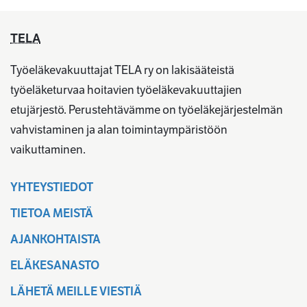
TELA
Työeläkevakuuttajat TELA ry on lakisääteistä
työeläketurvaa hoitavien työeläkevakuuttajien
etujärjestö. Perustehtävämme on työeläkejärjestelmän
vahvistaminen ja alan toimintaympäristöön
vaikuttaminen.
YHTEYSTIEDOT
TIETOA MEISTÄ
AJANKOHTAISTA
ELÄKESANASTO
LÄHETÄ MEILLE VIESTIÄ