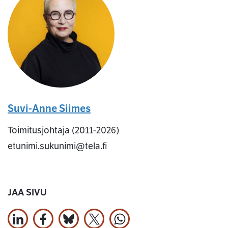
Suvi-Anne Siimes
Toimitusjohtaja (2011-2026)
etunimi.sukunimi@tela.fi
JAA SIVU
Jaa LinkedInissä
Jaa Facebookissa
Jaa Bluesky:ssa
Jaa X:ssä
Jaa WhatsApissa