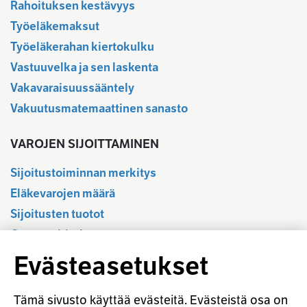
Rahoituksen kestävyys
Työeläkemaksut
Työeläkerahan kiertokulku
Vastuuvelka ja sen laskenta
Vakavaraisuussääntely
Vakuutusmatemaattinen sanasto
VAROJEN SIJOITTAMINEN
Sijoitustoiminnan merkitys
Eläkevarojen määrä
Sijoitusten tuotot
Osavuositiedot
Tilastotietokanta
Evästeasetukset
Sijoitustoiminnan sääntely
Vastuullinen sijoittaminen
Tämä sivusto käyttää evästeitä. Evästeistä osa on