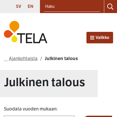
Haku
Siirry sisältöön
SVENSKA
ENGLISH
SV
EN
Ha
Etusivu
Valikko
Avaa
Ajankohtaista
Julkinen talous
Julkinen talous
Suodata vuoden mukaan: