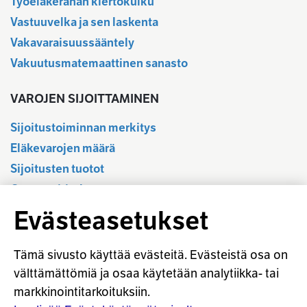
Työeläkerahan kiertokulku
Vastuuvelka ja sen laskenta
Vakavaraisuussääntely
Vakuutusmatemaattinen sanasto
VAROJEN SIJOITTAMINEN
Sijoitustoiminnan merkitys
Eläkevarojen määrä
Sijoitusten tuotot
Osavuositiedot
Tilastotietokanta
Evästeasetukset
Sijoitustoiminnan sääntely
Vastuullinen sijoittaminen
Tämä sivusto käyttää evästeitä. Evästeistä osa on
Sijoitussanasto
välttämättömiä ja osaa käytetään analytiikka- tai
markkinointitarkoituksiin.
Osaketuoton ennakointi