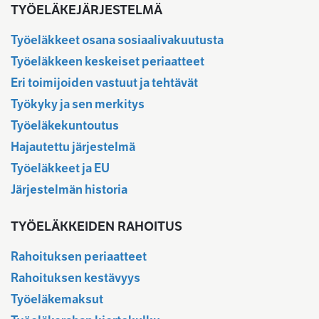
TYÖELÄKEJÄRJESTELMÄ
Työeläkkeet osana sosiaalivakuutusta
Työeläkkeen keskeiset periaatteet
Eri toimijoiden vastuut ja tehtävät
Työkyky ja sen merkitys
Työeläkekuntoutus
Hajautettu järjestelmä
Työeläkkeet ja EU
Järjestelmän historia
TYÖELÄKKEIDEN RAHOITUS
Rahoituksen periaatteet
Rahoituksen kestävyys
Työeläkemaksut