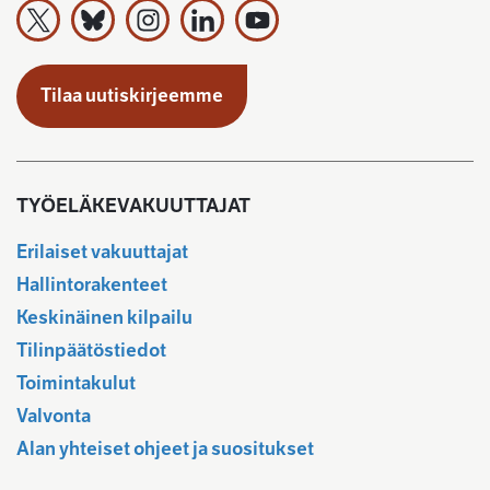
Työeläkevakuuttajat TELA ry X:ssä
Työeläkevakuuttajat TELA ry Bluesky:ssa
Työeläkevakuuttajat TELA ry Instagramiss
Työeläkevakuuttajat TELA ry Linked
Työeläkevakuuttajat TELA r
Tilaa uutiskirjeemme
TYÖELÄKEVAKUUTTAJAT
Erilaiset vakuuttajat
Hallintorakenteet
Keskinäinen kilpailu
Tilinpäätöstiedot
Toimintakulut
Valvonta
Alan yhteiset ohjeet ja suositukset