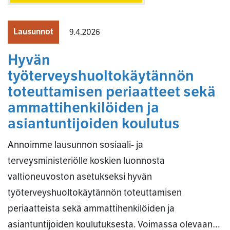
Lausunnot
9.4.2026
Hyvän
työterveyshuoltokäytännön
toteuttamisen periaatteet sekä
ammattihenkilöiden ja
asiantuntijoiden koulutus
Annoimme lausunnon sosiaali- ja
terveysministeriölle koskien luonnosta
valtioneuvoston asetukseksi hyvän
työterveyshuoltokäytännön toteuttamisen
periaatteista sekä ammattihenkilöiden ja
asiantuntijoiden koulutuksesta. Voimassa olevaan…