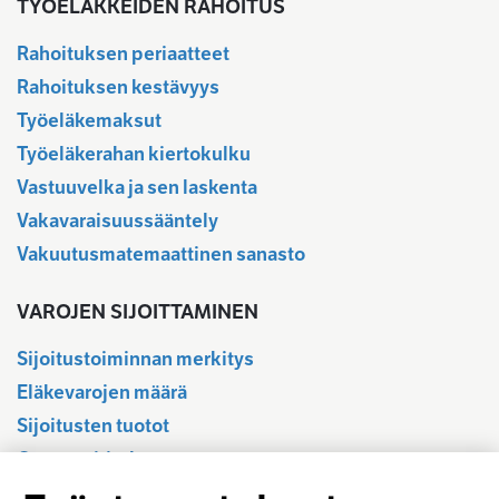
TYÖELÄKKEIDEN RAHOITUS
Rahoituksen periaatteet
Rahoituksen kestävyys
Työeläkemaksut
Työeläkerahan kiertokulku
Vastuuvelka ja sen laskenta
Vakavaraisuussääntely
Vakuutusmatemaattinen sanasto
VAROJEN SIJOITTAMINEN
Sijoitustoiminnan merkitys
Eläkevarojen määrä
Sijoitusten tuotot
Osavuositiedot
Tilastotietokanta