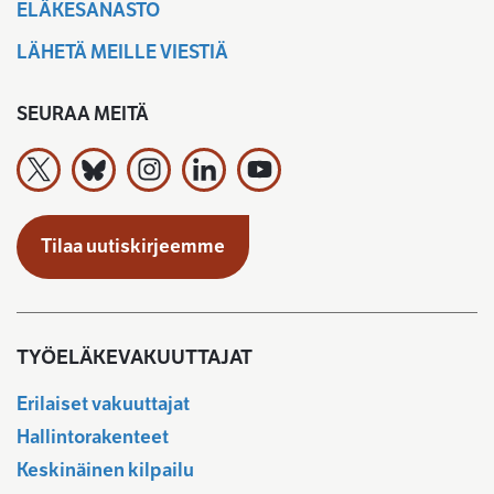
ELÄKESANASTO
LÄHETÄ MEILLE VIESTIÄ
SEURAA MEITÄ
Työeläkevakuuttajat TELA ry X:ssä
Työeläkevakuuttajat TELA ry Bluesky:ssa
Työeläkevakuuttajat TELA ry Instagramiss
Työeläkevakuuttajat TELA ry Linked
Työeläkevakuuttajat TELA r
Tilaa uutiskirjeemme
TYÖELÄKEVAKUUTTAJAT
Erilaiset vakuuttajat
Hallintorakenteet
Keskinäinen kilpailu