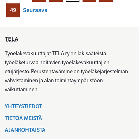
49
Seuraava
TELA
Työeläkevakuuttajat TELA ry on lakisääteistä
työeläketurvaa hoitavien työeläkevakuuttajien
etujärjestö. Perustehtävämme on työeläkejärjestelmän
vahvistaminen ja alan toimintaympäristöön
vaikuttaminen.
YHTEYSTIEDOT
TIETOA MEISTÄ
AJANKOHTAISTA