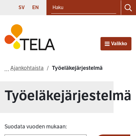
Haku
Siirry sisältöön
SVENSKA
ENGLISH
SV
EN
Ha
Etusivu
Valikko
Avaa
Ajankohtaista
Työeläkejärjestelmä
Työeläkejärjestelmä
Suodata vuoden mukaan: