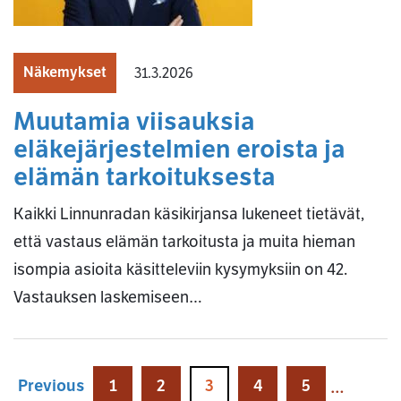
Näkemykset
31.3.2026
Muutamia viisauksia
eläkejärjestelmien eroista ja
elämän tarkoituksesta
Kaikki Linnunradan käsikirjansa lukeneet tietävät,
että vastaus elämän tarkoitusta ja muita hieman
isompia asioita käsitteleviin kysymyksiin on 42.
Vastauksen laskemiseen…
Previous
1
2
3
4
5
…