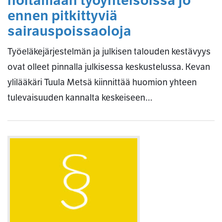
hoitamaan työyhteisöissä jo
ennen pitkittyviä
sairauspoissaoloja
Työeläkejärjestelmän ja julkisen talouden kestävyys
ovat olleet pinnalla julkisessa keskustelussa. Kevan
ylilääkäri Tuula Metsä kiinnittää huomion yhteen
tulevaisuuden kannalta keskeiseen…