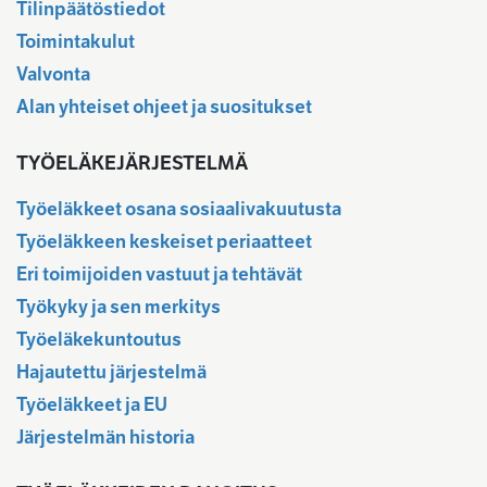
Tilinpäätöstiedot
Toimintakulut
Valvonta
Alan yhteiset ohjeet ja suositukset
TYÖELÄKEJÄRJESTELMÄ
Työeläkkeet osana sosiaalivakuutusta
Työeläkkeen keskeiset periaatteet
Eri toimijoiden vastuut ja tehtävät
Työkyky ja sen merkitys
Työeläkekuntoutus
Hajautettu järjestelmä
Työeläkkeet ja EU
Järjestelmän historia