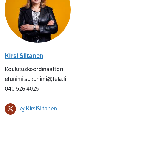
Kirsi Siltanen
Koulutuskoordinaattori
etunimi.sukunimi@tela.fi
040 526 4025
@KirsiSiltanen
Kirsi Siltanen X-profiili