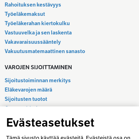
Rahoituksen kestävyys
Työeläkemaksut
Työeläkerahan kiertokulku
Vastuuvelka ja sen laskenta
Vakavaraisuussääntely
Vakuutusmatemaattinen sanasto
VAROJEN SIJOITTAMINEN
Sijoitustoiminnan merkitys
Eläkevarojen määrä
Sijoitusten tuotot
Osavuositiedot
Tilastotietokanta
Evästeasetukset
Sijoitustoiminnan sääntely
Vastuullinen sijoittaminen
Tämä sivusto käyttää evästeitä. Evästeistä osa on