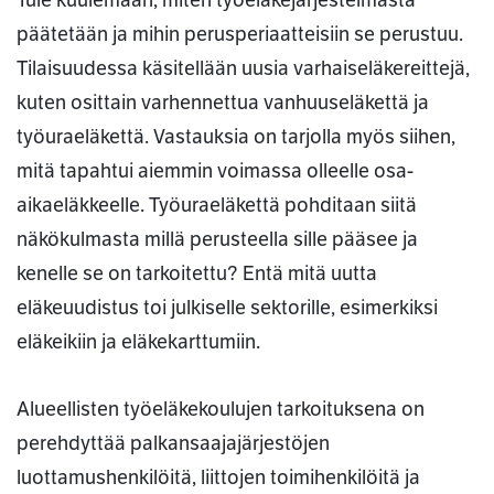
Tule kuulemaan, miten työeläkejärjestelmästä
päätetään ja mihin perusperiaatteisiin se perustuu.
Tilaisuudessa käsitellään uusia varhaiseläkereittejä,
kuten osittain varhennettua vanhuuseläkettä ja
työuraeläkettä. Vastauksia on tarjolla myös siihen,
mitä tapahtui aiemmin voimassa olleelle osa-
aikaeläkkeelle. Työuraeläkettä pohditaan siitä
näkökulmasta millä perusteella sille pääsee ja
kenelle se on tarkoitettu? Entä mitä uutta
eläkeuudistus toi julkiselle sektorille, esimerkiksi
eläkeikiin ja eläkekarttumiin.
Alueellisten työeläkekoulujen tarkoituksena on
perehdyttää palkansaajajärjestöjen
luottamushenkilöitä, liittojen toimihenkilöitä ja