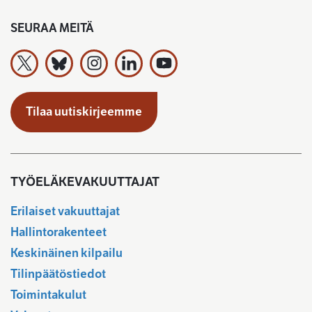
SEURAA MEITÄ
Työeläkevakuuttajat TELA ry X:ssä
Työeläkevakuuttajat TELA ry Bluesky:ssa
Työeläkevakuuttajat TELA ry Instagramiss
Työeläkevakuuttajat TELA ry Linked
Työeläkevakuuttajat TELA r
Tilaa uutiskirjeemme
TYÖELÄKEVAKUUTTAJAT
Erilaiset vakuuttajat
Hallintorakenteet
Keskinäinen kilpailu
Tilinpäätöstiedot
Toimintakulut