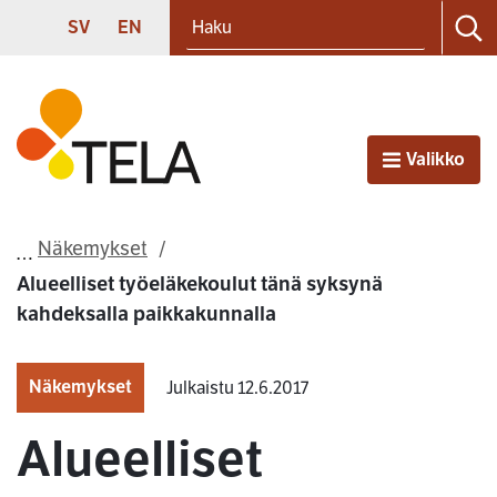
Haku
Siirry sisältöön
SVENSKA
ENGLISH
SV
EN
Ha
Etusivu
Valikko
Avaa
Näkemykset
Alueelliset työeläkekoulut tänä syksynä
kahdeksalla paikkakunnalla
Näkemykset
Julkaistu 12.6.2017
Alueelliset