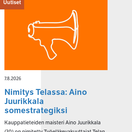
Uutiset
7.8.2026
Nimitys Telassa: Aino
Juurikkala
somestrategiksi
Kauppatieteiden maisteri Aino Juurikkala
(30) on nimitetty Työeläkevakuuttajat Telan