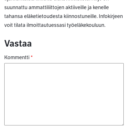
suunnattu ammattiliittojen aktiiveille ja kenelle
tahansa eläketietoudesta kiinnostuneille. Infokirjeen
voit tilata ilmoittautuessasi työeläkekouluun.
Kommentit
Vastaa
Kommentti
*