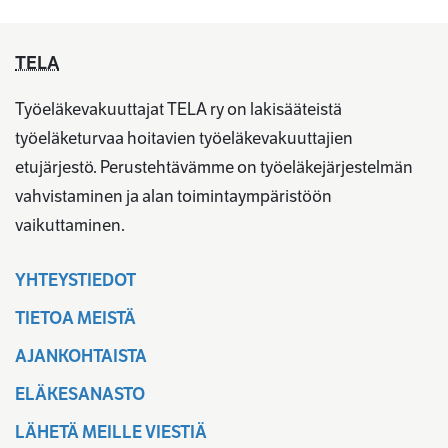
TELA
Työeläkevakuuttajat TELA ry on lakisääteistä
työeläketurvaa hoitavien työeläkevakuuttajien
etujärjestö. Perustehtävämme on työeläkejärjestelmän
vahvistaminen ja alan toimintaympäristöön
vaikuttaminen.
YHTEYSTIEDOT
TIETOA MEISTÄ
AJANKOHTAISTA
ELÄKESANASTO
LÄHETÄ MEILLE VIESTIÄ