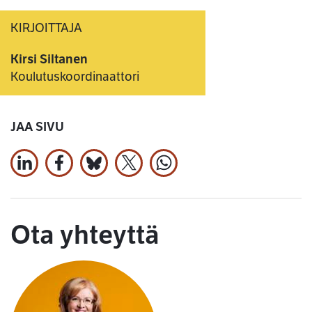
KIRJOITTAJA
Kirsi Siltanen
Koulutuskoordinaattori
JAA SIVU
Jaa LinkedInissä
Jaa Facebookissa
Jaa Bluesky:ssa
Jaa X:ssä
Jaa WhatsApissa
Ota yhteyttä