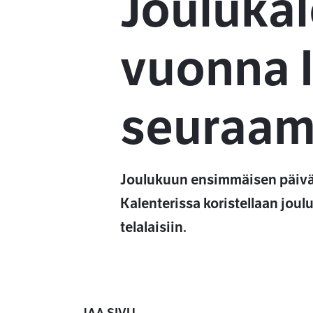
Joulukal
vuonna I
seuraam
Joulukuun ensimmäisen päivä
Kalenterissa koristellaan jou
telalaisiin.