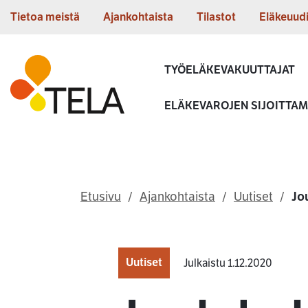
Siirry sisältöön
Tietoa meistä
Ajankohtaista
Tilastot
Eläkeuud
Etusivu
TYÖELÄKEVAKUUTTAJAT
ELÄKEVAROJEN SIJOITTA
Etusivu
Ajankohtaista
Uutiset
Jo
Uutiset
Julkaistu 1.12.2020