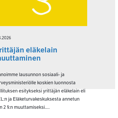
8.2026
rittäjän eläkelain
uuttaminen
noimme lausunnon sosiaali- ja
rveysministeriölle koskien luonnosta
llituksen esitykseksi yrittäjän eläkelain eli
L:n ja Eläketurvakeskuksesta annetun
in 2 §:n muuttamiseksi.…