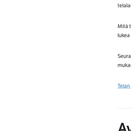
telala
Mitä 
lukea
Seura
muka
Telan
A