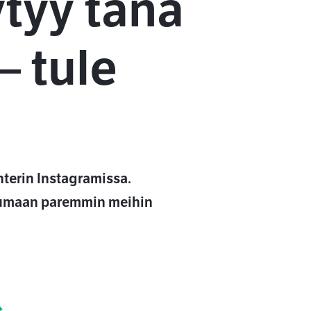
tyy tänä
– tule
terin Instagramissa.
ustumaan paremmin meihin