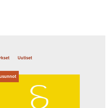
kset
Uutiset
usunnot