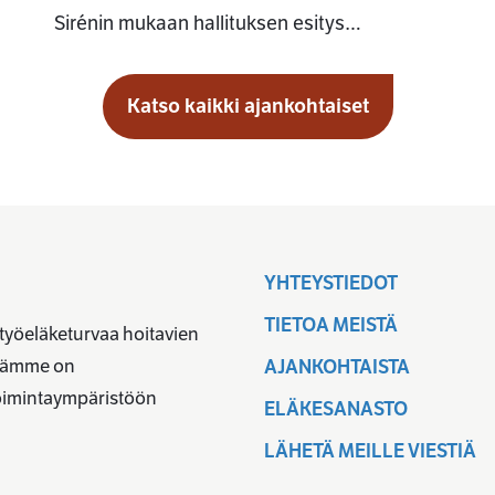
Sirénin mukaan hallituksen esitys…
Katso kaikki ajankohtaiset
YHTEYSTIEDOT
TIETOA MEISTÄ
 työeläketurvaa hoitavien
ävämme on
AJANKOHTAISTA
toimintaympäristöön
ELÄKESANASTO
LÄHETÄ MEILLE VIESTIÄ