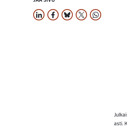
JAA SIVU
Jaa LinkedInissä
Jaa Facebookissa
Jaa Bluesky:ssa
Jaa X:ssä
Jaa WhatsApi
Julka
asti.