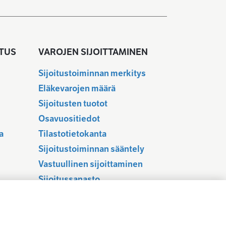
TUS
VAROJEN SIJOITTAMINEN
Sijoitustoiminnan merkitys
Eläkevarojen määrä
Sijoitusten tuotot
u
Osavuositiedot
a
Tilastotietokanta
Sijoitustoiminnan sääntely
Vastuullinen sijoittaminen
Sijoitussanasto
Osaketuoton ennakointi