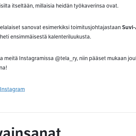
isilta itseltään, millaisia heidän työkaverinsa ovat.
telalaiset sanovat esimerkiksi toimitusjohtajastaan
Suvi-
 heti ensimmäisestä kalenteriluukusta.
a meitä Instagramissa @tela_ry, niin pääset mukaan jo
na!
 Instagram
vainsanat