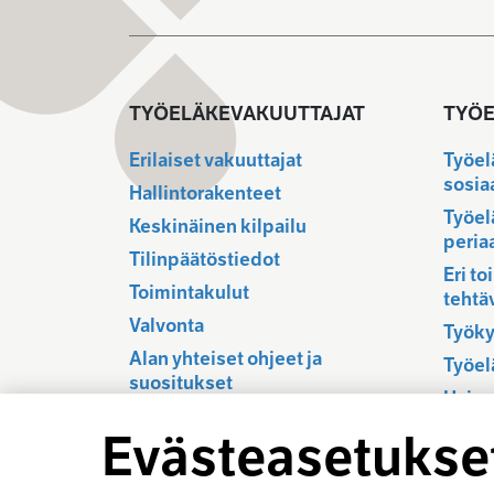
TYÖELÄKEVAKUUTTAJAT
TYÖE
Erilaiset vakuuttajat
Työel
sosia
Hallintorakenteet
Työel
Keskinäinen kilpailu
peria
Tilinpäätöstiedot
Eri to
Toimintakulut
tehtä
Valvonta
Työky
Alan yhteiset ohjeet ja
Työel
suositukset
Hajau
Työel
Evästeasetukse
Järje