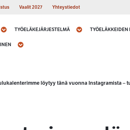
istus
Vaalit 2027
Yhteystiedot
TYÖELÄKEJÄRJESTELMÄ
TYÖELÄKKEIDEN
Avaa
Avaa
MINEN
Avaa
ulukalenterimme löytyy tänä vuonna Instagramista – 