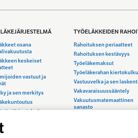
LÄKEJÄRJESTELMÄ
TYÖELÄKKEIDEN RAHOI
äkkeet osana
Rahoituksen periaatteet
alivakuutusta
Rahoituksen kestävyys
äkkeen keskeiset
Työeläkemaksut
atteet
Työeläkerahan kiertokulk
imijoiden vastuut ja
Vastuuvelka ja sen laskent
vät
Vakavaraisuussääntely
ky ja sen merkitys
Vakuutusmatemaattinen
äkekuntoutus
sanasto
tettu järjestelmä
äkkeet ja EU
t
stelmän historia