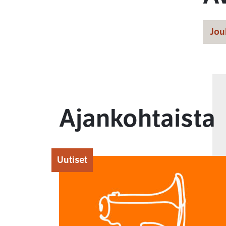
Jou
Ajankohtaista
Uutiset