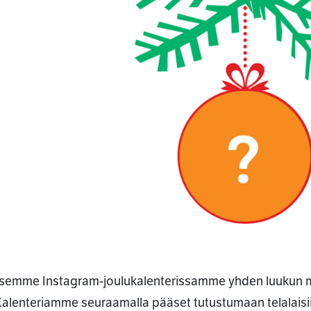
ssa
isemme Instagram-joulukalenterissamme yhden luukun ma
 Kalenteriamme seuraamalla pääset tutustumaan telalaisi