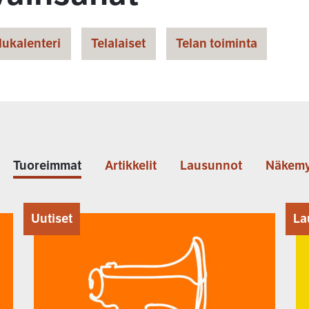
lukalenteri
Telalaiset
Telan toiminta
Tuoreimmat
Artikkelit
Lausunnot
Näkemy
Uutiset
La