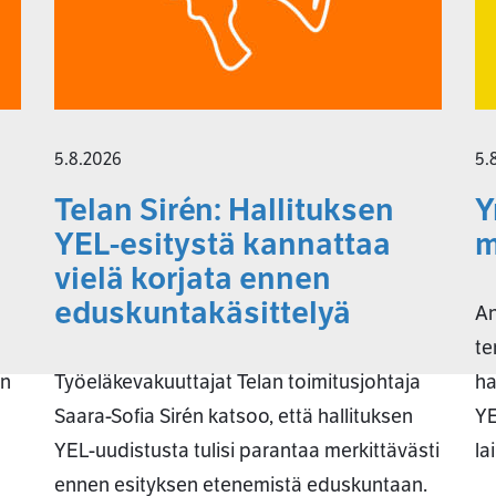
5.8.2026
5.
Telan Sirén: Hallituksen
Y
YEL-esitystä kannattaa
m
vielä korjata ennen
eduskuntakäsittelyä
An
te
an
Työeläkevakuuttajat Telan toimitusjohtaja
ha
Saara-Sofia Sirén katsoo, että hallituksen
YE
YEL-uudistusta tulisi parantaa merkittävästi
la
ennen esityksen etenemistä eduskuntaan.