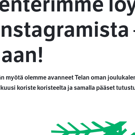
enterimme löy
nstagramista 
aan!
n myötä olemme avanneet Telan oman joulukalen
lukuusi koriste koristeelta ja samalla pääset tut