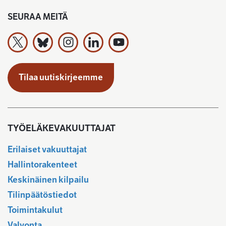
SEURAA MEITÄ
Työeläkevakuuttajat TELA ry X:ssä
Työeläkevakuuttajat TELA ry Bluesky:ssa
Työeläkevakuuttajat TELA ry Instagramiss
Työeläkevakuuttajat TELA ry Linked
Työeläkevakuuttajat TELA r
Tilaa uutiskirjeemme
TYÖELÄKEVAKUUTTAJAT
Erilaiset vakuuttajat
Hallintorakenteet
Keskinäinen kilpailu
Tilinpäätöstiedot
Toimintakulut
Valvonta