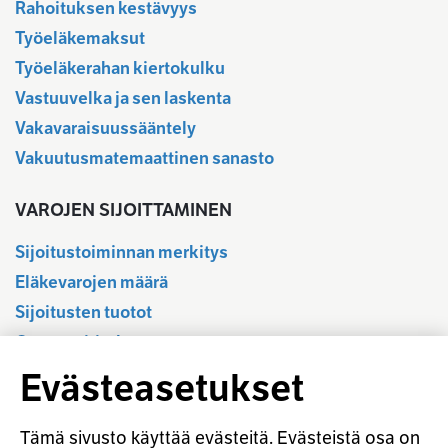
Rahoituksen kestävyys
Työeläkemaksut
Työeläkerahan kiertokulku
Vastuuvelka ja sen laskenta
Vakavaraisuussääntely
Vakuutusmatemaattinen sanasto
VAROJEN SIJOITTAMINEN
Sijoitustoiminnan merkitys
Eläkevarojen määrä
Sijoitusten tuotot
Osavuositiedot
Tilastotietokanta
Evästeasetukset
Sijoitustoiminnan sääntely
Vastuullinen sijoittaminen
Tämä sivusto käyttää evästeitä. Evästeistä osa on