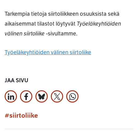
Tarkempia tietoja siirtoliikkeen osuuksista sekä
Työeläkeyhtiöiden
aikaisemmat tilastot löytyvät
välinen siirtoliike
-sivultamme.
Työeläkeyhtiöiden välinen siirtoliike
JAA SIVU
Jaa LinkedInissä
Jaa Facebookissa
Jaa Bluesky:ssa
Jaa X:ssä
Jaa WhatsApissa
#siirtoliike