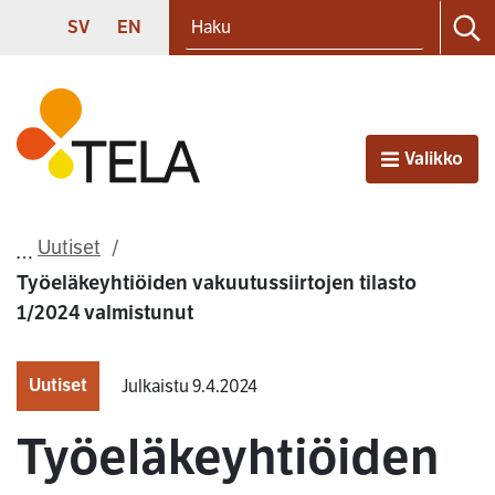
Haku
Siirry sisältöön
SVENSKA
ENGLISH
SV
EN
Ha
Etusivu
Valikko
Avaa
Uutiset
Työeläkeyhtiöiden vakuutussiirtojen tilasto
1/2024 valmistunut
Uutiset
Julkaistu 9.4.2024
Työeläkeyhtiöiden