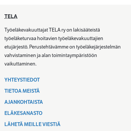
TELA
Työeläkevakuuttajat TELA ry on lakisääteistä
työeläketurvaa hoitavien työeläkevakuuttajien
etujärjestö. Perustehtävämme on työeläkejärjestelmän
vahvistaminen ja alan toimintaympäristöön
vaikuttaminen.
YHTEYSTIEDOT
TIETOA MEISTÄ
AJANKOHTAISTA
ELÄKESANASTO
LÄHETÄ MEILLE VIESTIÄ