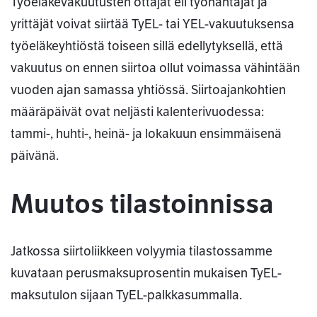
Työeläkevakuutusten ottajat eli työnantajat ja
yrittäjät voivat siirtää TyEL- tai YEL-vakuutuksensa
työeläkeyhtiöstä toiseen sillä edellytyksellä, että
vakuutus on ennen siirtoa ollut voimassa vähintään
vuoden ajan samassa yhtiössä. Siirtoajankohtien
määräpäivät ovat neljästi kalenterivuodessa:
tammi-, huhti-, heinä- ja lokakuun ensimmäisenä
päivänä.
Muutos tilastoinnissa
Jatkossa siirtoliikkeen volyymia tilastossamme
kuvataan perusmaksuprosentin mukaisen TyEL-
maksutulon sijaan TyEL-palkkasummalla.