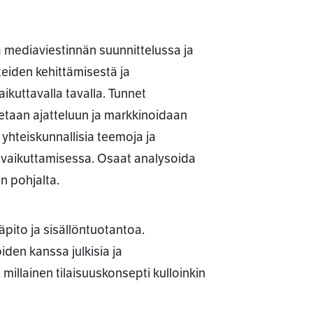
na mediaviestinnän suunnittelussa ja
eiden kehittämisestä ja
kuttavalla tavalla. Tunnet
utetaan ajatteluun ja markkinoidaan
 yhteiskunnallisia teemoja ja
a vaikuttamisessa. Osaat analysoida
n pohjalta.
läpito ja sisällöntuotantoa.
oiden kanssa julkisia ja
millainen tilaisuuskonsepti kulloinkin