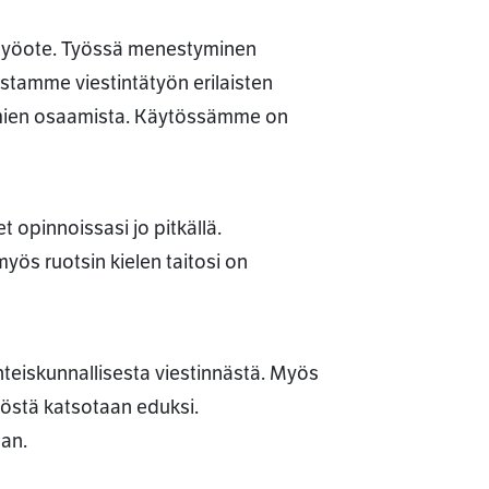
on työote. Työssä menestyminen
ostamme viestintätyön erilaisten
telmien osaamista. Käytössämme on
t opinnoissasi jo pitkällä.
myös ruotsin kielen taitosi on
teiskunnallisesta viestinnästä. Myös
yöstä katsotaan eduksi.
an.