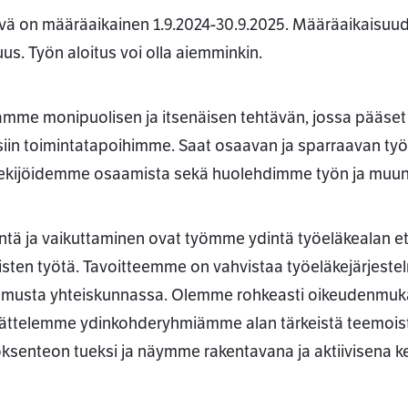
vä on määräaikainen 1.9.2024-30.9.2025. Määräaikaisu
uus. Työn aloitus voi olla aiemminkin.
amme monipuolisen ja itsenäisen tehtävän, jossa pääse
siin toimintatapoihimme. Saat osaavan ja sparraavan ty
ekijöidemme osaamista sekä huolehdimme työn ja muun
intä ja vaikuttaminen ovat työmme ydintä työeläkealan et
aisten työtä. Tavoitteemme on vahvistaa työeläkejärjest
amusta yhteiskunnassa. Olemme rohkeasti oikeudenmukai
rättelemme ydinkohderyhmiämme alan tärkeistä teemoist
ksenteon tueksi ja näymme rakentavana ja aktiivisena ke