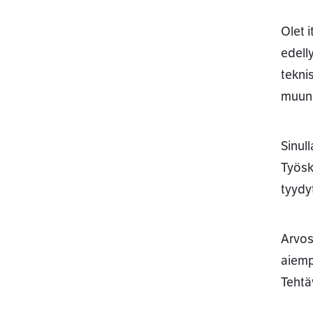
Olet 
edell
tekni
muun
Sinull
Työsk
tyydyt
Arvos
aiemp
Tehtä