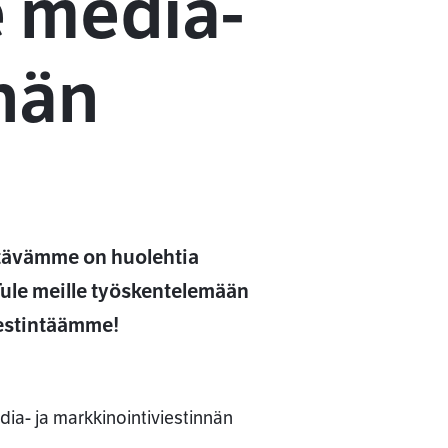
 media-
nnän
htävämme on huolehtia
Tule meille työskentelemään
iestintäämme!
- ja markkinointiviestinnän