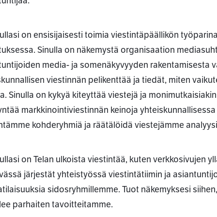
untijaa.
ssa
ullasi on ensisijaisesti toimia viestintäpäällikön työpari
tuksessa. Sinulla on näkemystä organisaation mediasuht
tuntijoiden media- ja somenäkyvyyden rakentamisesta vai
skunnallisen viestinnän pelikenttää ja tiedät, miten vaik
ta. Sinulla on kykyä kiteyttää viestejä ja monimutkaisiakin
ntää markkinointiviestinnän keinoja yhteiskunnallisess
intämme kohderyhmiä ja räätälöidä viestejämme analyysi
llasi on Telan ulkoista viestintää, kuten verkkosivujen yl
ässä järjestät yhteistyössä viestintätiimin ja asiantuntij
atilaisuuksia sidosryhmillemme. Tuot näkemyksesi siihen, 
lee parhaiten tavoitteitamme.