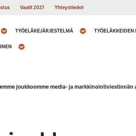
istus
Vaalit 2027
Yhteystiedot
TYÖELÄKEJÄRJESTELMÄ
TYÖELÄKKEIDEN
Avaa
Avaa
MINEN
Avaa
emme joukkoomme media- ja markkinointiviestinnän a