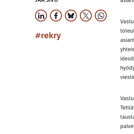
JAA SIVU
asiant
Jaa LinkedInissä
Jaa Facebookissa
Jaa Bluesky:ssa
Jaa X:ssä
Jaa WhatsApi
Vastu
toteu
#rekry
asian
yhtei
ideoi
hyödy
viest
Vastuu
Tehtäv
taust
palve