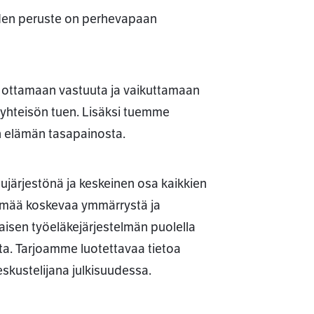
uden peruste on perhevapaan
t ottamaan vastuuta ja vaikuttamaan
öyhteisön tuen. Lisäksi tuemme
 elämän tasapainosta.
ujärjestönä ja keskeinen osa kaikkien
elmää koskevaa ymmärrystä ja
sen työeläkejärjestelmän puolella
a. Tarjoamme luotettavaa tietoa
skustelijana julkisuudessa.