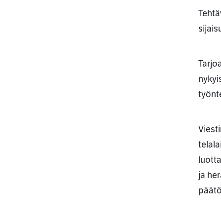
Tehtä
sijais
Tarjo
nykyi
työnt
Viest
telal
luott
ja he
päätö