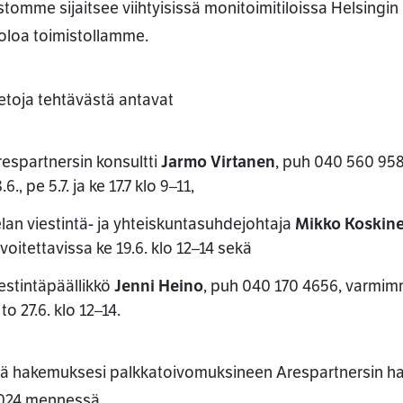
stomme sijaitsee viihtyisissä monitoimitiloissa Helsingin
oloa toimistollamme.
ietoja tehtävästä antavat
respartnersin konsultti
Jarmo Virtanen
, puh 040 560 958
.6., pe 5.7. ja ke 17.7 klo 9–11,
lan viestintä- ja yhteiskuntasuhdejohtaja
Mikko Koskin
voitettavissa ke 19.6. klo 12–14 sekä
estintäpäällikkö
Jenni Heino
, puh 040 170 4656, varmimm
 to 27.6. klo 12–14.
ä hakemuksesi palkkatoivomuksineen Arespartnersin h
2024 mennessä.