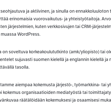
itseohjautuva ja aktiivinen, ja sinulla on ennakkoluulot
yttää erinomaisia vuorovaikutus- ja yhteistyötaitoja. Arv
sten järjestelmien, kuten verkkosivujen tai CRM-järjes
 muassa WordPress.
a on soveltuva korkeakoulututkinto (amk/yliopisto) tai ole
entelet sujuvasti suomen kielellä ja englannin kielellä ja 
tävällä tasolla.
tamme aiempaa kokemusta järjestö-, työmarkkina- tai yh
i kokemus organisaatioiden mediatyöstä tai toimittajat
vänkuvaa räätälöidään kokemuksesi ja osaamisesi muka