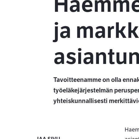
Haemme
ja markk
asiantun
Tavoitteenamme on olla ennako
työeläkejärjestelmän perusper
yhteiskunnallisesti merkittäv
Haemm