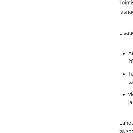
Toimi
läsnä
Lisät
A
28
Te
ta
vi
ja
Lähet
28.7.