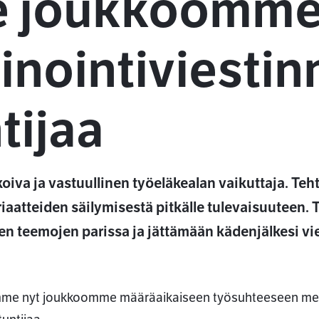
 joukkoomme
inointiviesti
tijaa
iva ja vastuullinen työeläkealan vaikuttaja. Te
iaatteiden säilymisestä pitkälle tulevaisuuteen. 
ien teemojen parissa ja jättämään kädenjälkesi v
e nyt joukkoomme määräaikaiseen työsuhteeseen media