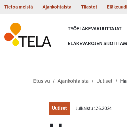
Siirry sisältöön
Tietoa meistä
Ajankohtaista
Tilastot
Eläkeuud
Etusivu
TYÖELÄKEVAKUUTTAJAT
ELÄKEVAROJEN SIJOITTA
Etusivu
Ajankohtaista
Uutiset
Ha
Uutiset
Julkaistu 17.6.2024