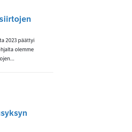
iirtojen
ta 2023 päättyi
ohjalta olemme
tojen…
usyksyn