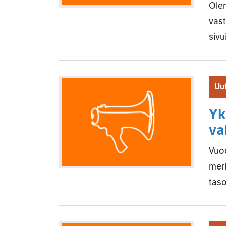
Olem
vast
sivu
Uut
Yk
va
Vuod
merk
taso