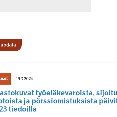
Suodata
iset
19.3.2024
lastokuvat työeläkevaroista, sijoit
otoista ja pörssiomistuksista päiv
23 tiedoilla