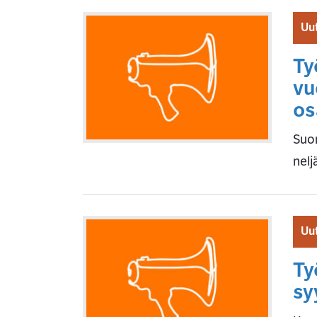
Uut
Ty
vu
os
Suom
nelj
Uut
Ty
sy