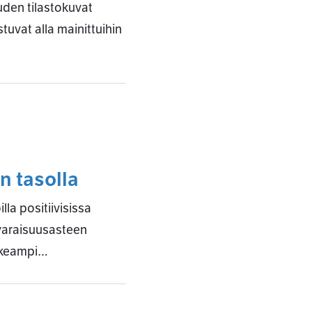
uden tilastokuvat
uvat alla mainittuihin
n tasolla
la positiivisissa
avaraisuusasteen
orkeampi…