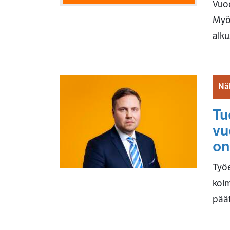
Vuod
Myös
alku
Nä
Tu
vu
on
Työe
kolm
pää