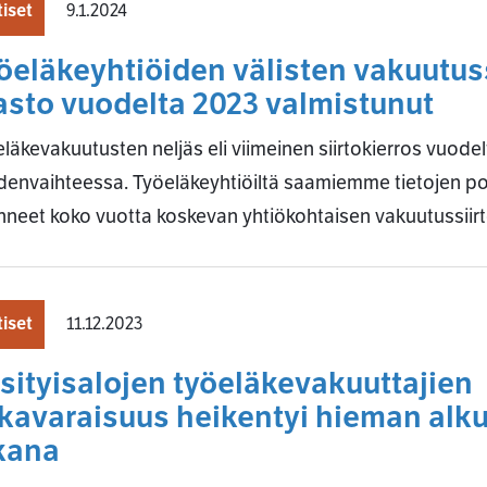
iset
9.1.2024
öeläkeyhtiöiden välisten vakuutuss
lasto vuodelta 2023 valmistunut
läkevakuutusten neljäs eli viimeinen siirtokierros vuodel
denvaihteessa. Työeläkeyhtiöiltä saamiemme tietojen p
neet koko vuotta koskevan yhtiökohtaisen vakuutussiir
iset
11.12.2023
sityisalojen työeläkevakuuttajien
kavaraisuus heikentyi hieman alk
kana