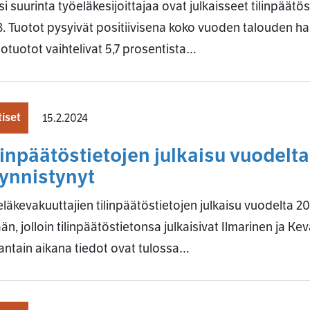
i suurinta työeläkesijoittajaa ovat julkaisseet tilinpäät
. Tuotot pysyivät positiivisena koko vuoden talouden ha
otuotot vaihtelivat 5,7 prosentista…
iset
15.2.2024
linpäätöstietojen julkaisu vuodelt
ynnistynyt
läkevakuuttajien tilinpäätöstietojen julkaisu vuodelta 2
än, jolloin tilinpäätöstietonsa julkaisivat Ilmarinen ja K
antain aikana tiedot ovat tulossa…