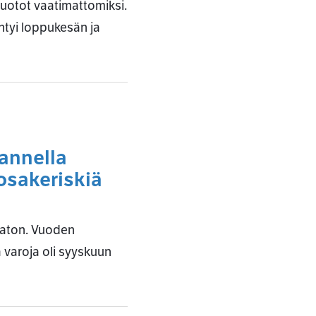
tuotot vaatimattomiksi.
ntyi loppukesän ja
mannella
osakeriskiä
maton. Vuoden
a varoja oli syyskuun