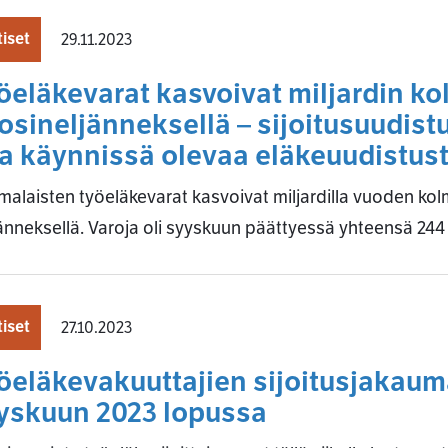
iset
29.11.2023
öeläkevarat kasvoivat miljardin k
osineljänneksellä – sijoitusuudist
a käynnissä olevaa eläkeuudistus
alaisten työeläkevarat kasvoivat miljardilla vuoden ko
änneksellä. Varoja oli syyskuun päättyessä yhteensä 244 
iset
27.10.2023
öeläkevakuuttajien sijoitusjakauma
yskuun 2023 lopussa