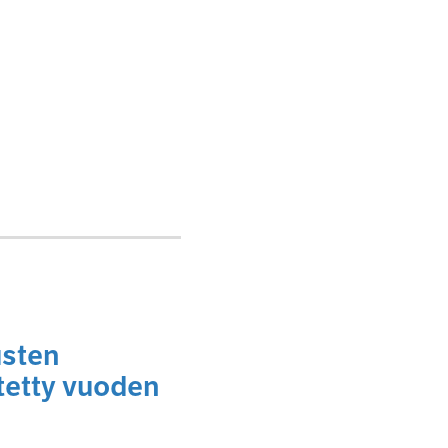
usten
itetty vuoden