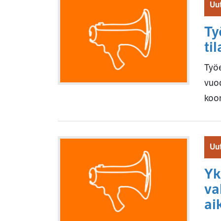
Uut
Ty
ti
Työe
vuo
koon
Uut
Yk
va
ai