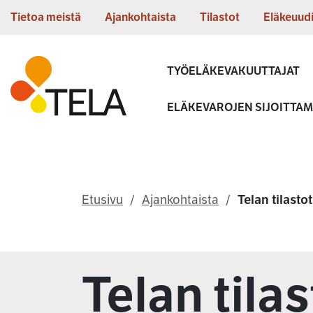
Siirry sisältöön
Tietoa meistä
Ajankohtaista
Tilastot
Eläkeuud
Etusivu
TYÖELÄKEVAKUUTTAJAT
ELÄKEVAROJEN SIJOITTA
Etusivu
Ajankohtaista
Telan tilastot
Telan tilas