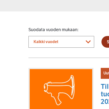
Suodata vuoden mukaan:
Uut
Ti
tu
20