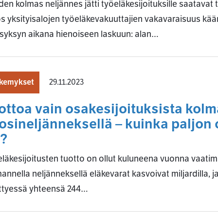
en kolmas neljännes jätti työeläkesijoituksille saatavat 
 yksityisalojen työeläkevakuuttajien vakavaraisuus kää
syksyn aikana hienoiseen laskuun: alan…
kemykset
29.11.2023
ottoa vain osakesijoituksista kol
osineljänneksellä – kuinka paljon 
?
läkesijoitusten tuotto on ollut kuluneena vuonna vaati
annella neljänneksellä eläkevarat kasvoivat miljardilla, j
ttyessä yhteensä 244…