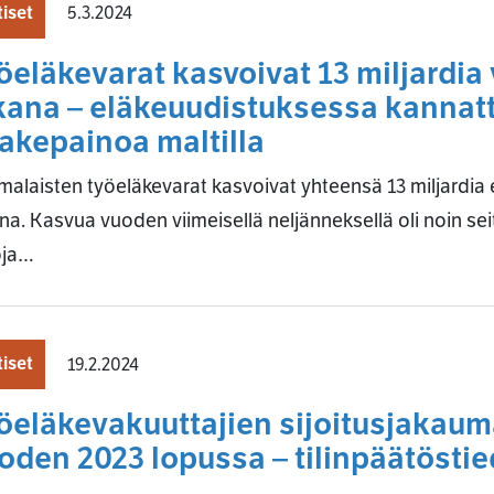
iset
5.3.2024
öeläkevarat kasvoivat 13 miljardi
kana – eläkeuudistuksessa kannat
akepainoa maltilla
alaisten työeläkevarat kasvoivat yhteensä 13 miljardi
na. Kasvua vuoden viimeisellä neljänneksellä oli noin sei
oja…
iset
19.2.2024
öeläkevakuuttajien sijoitusjakauma
oden 2023 lopussa – tilinpäätöstie