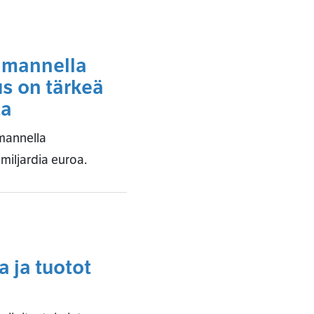
olmannella
us on tärkeä
ta
lmannella
miljardia euroa.
 ja tuotot