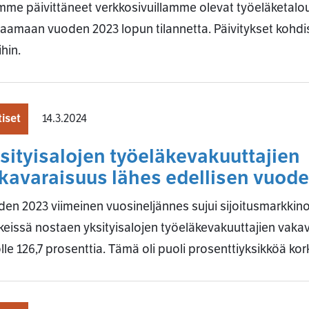
me päivittäneet verkkosivuillamme olevat työeläketalo
aamaan vuoden 2023 lopun tilannetta. Päivitykset kohdist
ihin.
iset
14.3.2024
sityisalojen työeläkevakuuttajien
kavaraisuus lähes edellisen vuode
en 2023 viimeinen vuosineljännes sujui sijoitusmarkkinoil
eissä nostaen yksityisalojen työeläkevakuuttajien vak
lle 126,7 prosenttia. Tämä oli puoli prosenttiyksikköä k