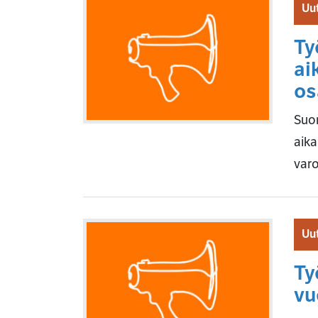
Uut
Ty
ai
os
Suom
aika
var
Uut
Ty
vu