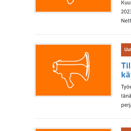
Kuus
2023
Nett
Uut
Ti
kä
Työe
tänä
perj