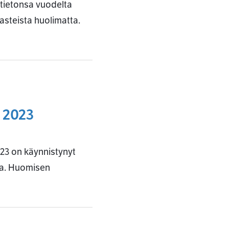
östietonsa vuodelta
asteista huolimatta.
a 2023
023 on käynnistynyt
eva. Huomisen