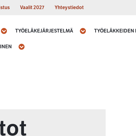
istus
Vaalit 2027
Yhteystiedot
TYÖELÄKEJÄRJESTELMÄ
TYÖELÄKKEIDEN
Avaa
Avaa
MINEN
Avaa
tot