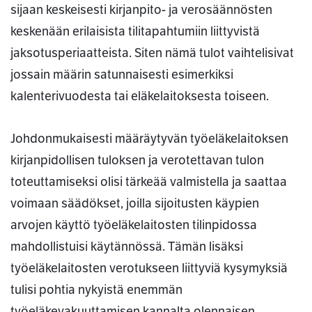
sijaan keskeisesti kirjanpito- ja verosäännösten
keskenään erilaisista tilitapahtumiin liittyvistä
jaksotusperiaatteista. Siten nämä tulot vaihtelisivat
jossain määrin satunnaisesti esimerkiksi
kalenterivuodesta tai eläkelaitoksesta toiseen.
Johdonmukaisesti määräytyvän työeläkelaitoksen
kirjanpidollisen tuloksen ja verotettavan tulon
toteuttamiseksi olisi tärkeää valmistella ja saattaa
voimaan säädökset, joilla sijoitusten käypien
arvojen käyttö työeläkelaitosten tilinpidossa
mahdollistuisi käytännössä. Tämän lisäksi
työeläkelaitosten verotukseen liittyviä kysymyksiä
tulisi pohtia nykyistä enemmän
työeläkevakuuttamisen kannalta olennaisen