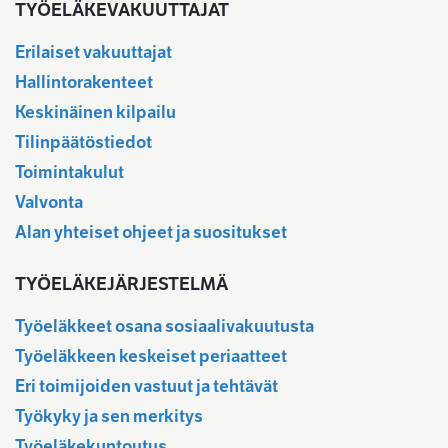
TYÖELÄKEVAKUUTTAJAT
Erilaiset vakuuttajat
Hallintorakenteet
Keskinäinen kilpailu
Tilinpäätöstiedot
Toimintakulut
Valvonta
Alan yhteiset ohjeet ja suositukset
TYÖELÄKEJÄRJESTELMÄ
Työeläkkeet osana sosiaalivakuutusta
Työeläkkeen keskeiset periaatteet
Eri toimijoiden vastuut ja tehtävät
Työkyky ja sen merkitys
Työeläkekuntoutus