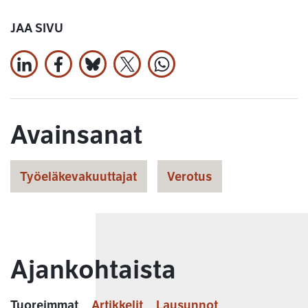
JAA SIVU
Jaa LinkedInissä
Jaa Facebookissa
Jaa Bluesky:ssa
Jaa X:ssä
Jaa WhatsApissa
Avainsanat
Työeläkevakuuttajat
Verotus
Ajankohtaista
Tuoreimmat
Artikkelit
Lausunnot