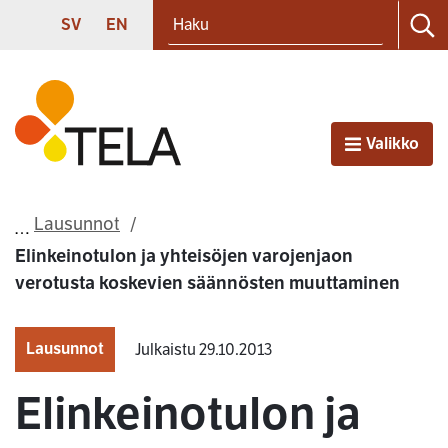
Haku
Siirry sisältöön
SVENSKA
ENGLISH
SV
EN
Ha
Etusivu
Valikko
Avaa
Lausunnot
Elinkeinotulon ja yhteisöjen varojenjaon
verotusta koskevien säännösten muuttaminen
Lausunnot
Julkaistu 29.10.2013
Elinkeinotulon ja