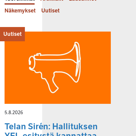
Näkemykset
Uutiset
Uutiset
5.8.2026
Telan Sirén: Hallituksen
YEL-esitystä kannattaa