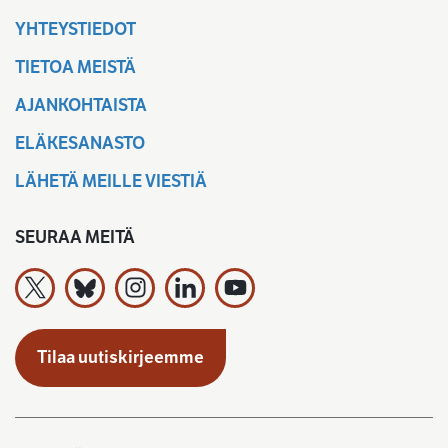
YHTEYSTIEDOT
TIETOA MEISTÄ
AJANKOHTAISTA
ELÄKESANASTO
LÄHETÄ MEILLE VIESTIÄ
SEURAA MEITÄ
Työeläkevakuuttajat TELA ry X:ssä
Työeläkevakuuttajat TELA ry Bluesky:ssa
Työeläkevakuuttajat TELA ry Instagramiss
Työeläkevakuuttajat TELA ry Linked
Työeläkevakuuttajat TELA r
Tilaa uutiskirjeemme