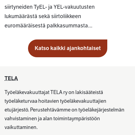
siirtyneiden TyEL- ja YEL-vakuutusten
lukumäärästä sekä siirtoliikkeen
euromääräisestä palkkasummasta…
Katso kaikki ajankohtaiset
TELA
Työeläkevakuuttajat TELA ry on lakisääteistä
työeläketurvaa hoitavien työeläkevakuuttajien
etujärjestö. Perustehtävämme on työeläkejärjestelmän
vahvistaminen ja alan toimintaympäristöön
vaikuttaminen.