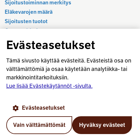
Sijoitustoiminnan merkitys
Eläkevarojen määrä
Sijoitusten tuotot
Osavuositiedot
Tilastotietokanta
Evästeasetukset
Sijoitustoiminnan sääntely
Vastuullinen sijoittaminen
Tämä sivusto käyttää evästeitä. Evästeistä osa on
Sijoitussanasto
välttämättömiä ja osaa käytetään analytiikka- tai
markkinointitarkoituksiin.
Osaketuoton ennakointi
Lue lisää Evästekäytännöt -sivulta.
© Työeläkevakuuttajat TELA ry
Evästeasetukset
Evästekäytännöt
Käyttöohjeet
Tietosuoja
Vain välttämättömät
Hyväksy evästeet
Takai