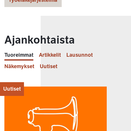
Työeläkejärjestelmä
Ajankohtaista
Tuoreimmat
Artikkelit
Lausunnot
Näkemykset
Uutiset
Uutiset