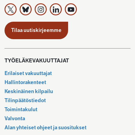
Työeläkevakuuttajat TELA ry X:ssä
Työeläkevakuuttajat TELA ry Bluesky:ssa
Työeläkevakuuttajat TELA ry Instagramiss
Työeläkevakuuttajat TELA ry Linked
Työeläkevakuuttajat TELA r
Tilaa uutiskirjeemme
TYÖELÄKEVAKUUTTAJAT
Erilaiset vakuuttajat
Hallintorakenteet
Keskinäinen kilpailu
Tilinpäätöstiedot
Toimintakulut
Valvonta
Alan yhteiset ohjeet ja suositukset