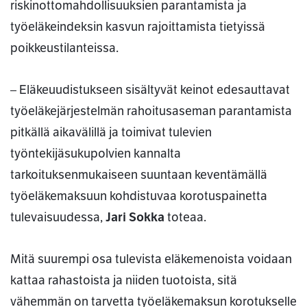
riskinottomahdollisuuksien parantamista ja
työeläkeindeksin kasvun rajoittamista tietyissä
poikkeustilanteissa.
– Eläkeuudistukseen sisältyvät keinot edesauttavat
työeläkejärjestelmän rahoitusaseman parantamista
pitkällä aikavälillä ja toimivat tulevien
työntekijäsukupolvien kannalta
tarkoituksenmukaiseen suuntaan keventämällä
työeläkemaksuun kohdistuvaa korotuspainetta
tulevaisuudessa,
Jari Sokka
toteaa.
Mitä suurempi osa tulevista eläkemenoista voidaan
kattaa rahastoista ja niiden tuotoista, sitä
vähemmän on tarvetta työeläkemaksun korotukselle