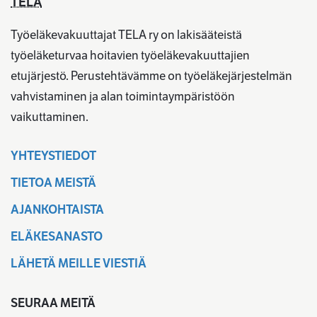
TELA
Työeläkevakuuttajat TELA ry on lakisääteistä
työeläketurvaa hoitavien työeläkevakuuttajien
etujärjestö. Perustehtävämme on työeläkejärjestelmän
vahvistaminen ja alan toimintaympäristöön
vaikuttaminen.
YHTEYSTIEDOT
TIETOA MEISTÄ
AJANKOHTAISTA
ELÄKESANASTO
LÄHETÄ MEILLE VIESTIÄ
SEURAA MEITÄ