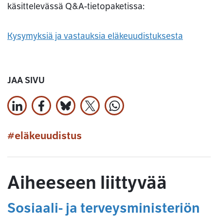
käsittelevässä Q&A-tietopaketissa:
Kysymyksiä ja vastauksia eläkeuudistuksesta
JAA SIVU
Jaa LinkedInissä
Jaa Facebookissa
Jaa Bluesky:ssa
Jaa X:ssä
Jaa WhatsApissa
#eläkeuudistus
Aiheeseen liittyvää
Sosiaali- ja terveysministeriön