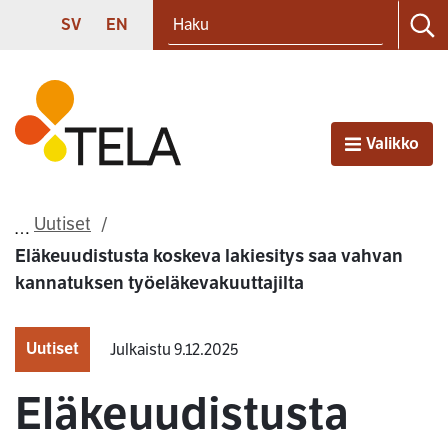
Haku
Siirry sisältöön
SVENSKA
ENGLISH
SV
EN
Ha
Etusivu
Valikko
Avaa
Uutiset
Eläkeuudistusta koskeva lakiesitys saa vahvan
kannatuksen työeläkevakuuttajilta
Uutiset
Julkaistu 9.12.2025
Eläkeuudistusta