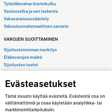
Työeläkerahan kiertokulku
Vastuuvelka ja sen laskenta
Vakavaraisuussääntely
Vakuutusmatemaattinen sanasto
VAROJEN SIJOITTAMINEN
Sijoitustoiminnan merkitys
Eläkevarojen määrä
Sijoitusten tuotot
Osavuositiedot
Tilastotietokanta
Evästeasetukset
Sijoitustoiminnan sääntely
Vastuullinen sijoittaminen
Tämä sivusto käyttää evästeitä. Evästeistä osa on
Sijoitussanasto
välttämättömiä ja osaa käytetään analytiikka- tai
markkinointitarkoituksiin.
Osaketuoton ennakointi