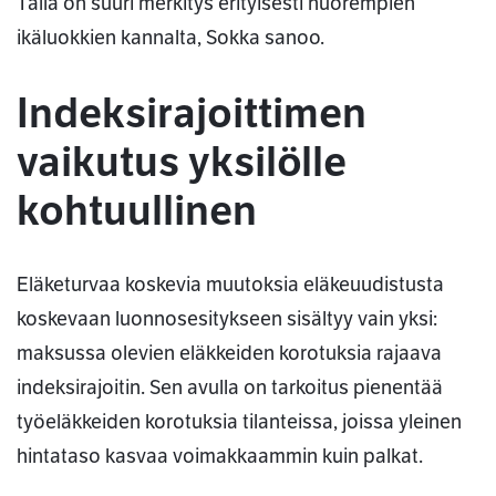
Tällä on suuri merkitys erityisesti nuorempien
ikäluokkien kannalta, Sokka sanoo.
Indeksirajoittimen
vaikutus yksilölle
kohtuullinen
Eläketurvaa koskevia muutoksia eläkeuudistusta
koskevaan luonnosesitykseen sisältyy vain yksi:
maksussa olevien eläkkeiden korotuksia rajaava
indeksirajoitin. Sen avulla on tarkoitus pienentää
työeläkkeiden korotuksia tilanteissa, joissa yleinen
hintataso kasvaa voimakkaammin kuin palkat.