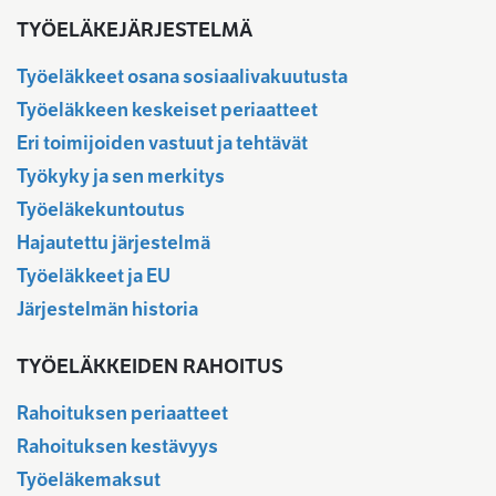
TYÖELÄKEJÄRJESTELMÄ
Työeläkkeet osana sosiaalivakuutusta
Työeläkkeen keskeiset periaatteet
Eri toimijoiden vastuut ja tehtävät
Työkyky ja sen merkitys
Työeläkekuntoutus
Hajautettu järjestelmä
Työeläkkeet ja EU
Järjestelmän historia
TYÖELÄKKEIDEN RAHOITUS
Rahoituksen periaatteet
Rahoituksen kestävyys
Työeläkemaksut