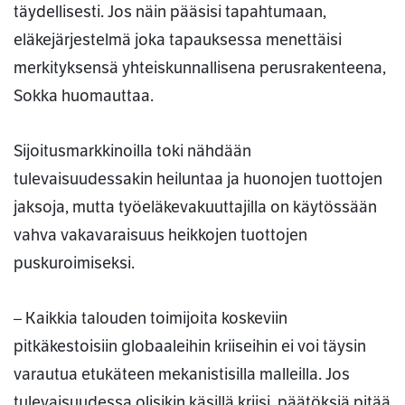
täydellisesti. Jos näin pääsisi tapahtumaan,
eläkejärjestelmä joka tapauksessa menettäisi
merkityksensä yhteiskunnallisena perusrakenteena,
Sokka huomauttaa.
Sijoitusmarkkinoilla toki nähdään
tulevaisuudessakin heiluntaa ja huonojen tuottojen
jaksoja, mutta työeläkevakuuttajilla on käytössään
vahva vakavaraisuus heikkojen tuottojen
puskuroimiseksi.
– Kaikkia talouden toimijoita koskeviin
pitkäkestoisiin globaaleihin kriiseihin ei voi täysin
varautua etukäteen mekanistisilla malleilla. Jos
tulevaisuudessa olisikin käsillä kriisi, päätöksiä pitää