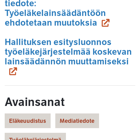
tiedote:
Työeläkelainsäädäntöön
(siirryt t
ehdotetaan muutoksia
Hallituksen esitysluonnos
työeläkejärjestelmää koskevan
(s
lainsäädännön muuttamiseksi
Avainsanat
Eläkeuudistus
Mediatiedote