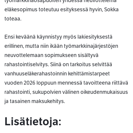
työmarkkinaosapuolten yhdessä neuvottelema
eläkesopimus toteutuu esityksessä hyvin, Sokka
toteaa.
Ensi keväänä käynnistyy myös lakiesityksestä
erillinen, mutta niin ikään työmarkkinajärjestöjen
neuvottelemaan sopimukseen sisältyvä
rahastointiselvitys. Siinä on tarkoitus selvittää
vanhuuseläkerahastoinnin kehittämistarpeet
vuoden 2026 loppuun mennessä tavoitteena riittävä
rahastointi, sukupolvien välinen oikeudenmukaisuus
ja tasainen maksukehitys.
Lisätietoja: