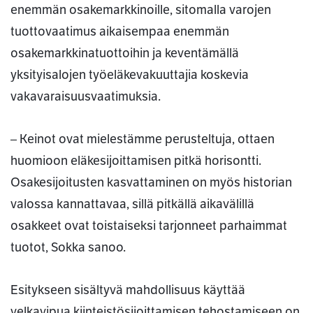
enemmän osakemarkkinoille, sitomalla varojen
tuottovaatimus aikaisempaa enemmän
osakemarkkinatuottoihin ja keventämällä
yksityisalojen työeläkevakuuttajia koskevia
vakavaraisuusvaatimuksia.
– Keinot ovat mielestämme perusteltuja, ottaen
huomioon eläkesijoittamisen pitkä horisontti.
Osakesijoitusten kasvattaminen on myös historian
valossa kannattavaa, sillä pitkällä aikavälillä
osakkeet ovat toistaiseksi tarjonneet parhaimmat
tuotot, Sokka sanoo.
Esitykseen sisältyvä mahdollisuus käyttää
velkavipua kiinteistösijoittamisen tehostamiseen on