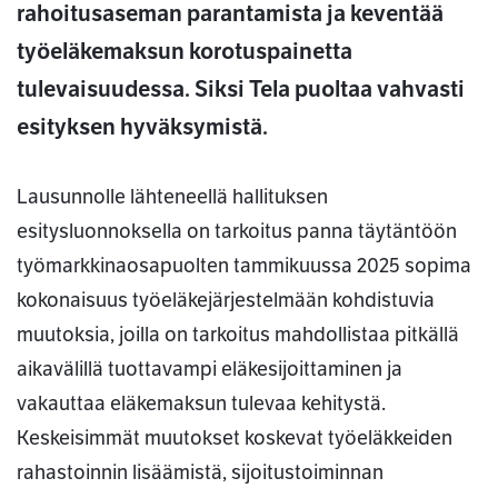
rahoitusaseman parantamista ja keventää
työeläkemaksun korotuspainetta
tulevaisuudessa. Siksi Tela puoltaa vahvasti
esityksen hyväksymistä.
Lausunnolle lähteneellä hallituksen
esitysluonnoksella on tarkoitus panna täytäntöön
työmarkkinaosapuolten tammikuussa 2025 sopima
kokonaisuus työeläkejärjestelmään kohdistuvia
muutoksia, joilla on tarkoitus mahdollistaa pitkällä
aikavälillä tuottavampi eläkesijoittaminen ja
vakauttaa eläkemaksun tulevaa kehitystä.
Keskeisimmät muutokset koskevat työeläkkeiden
rahastoinnin lisäämistä, sijoitustoiminnan