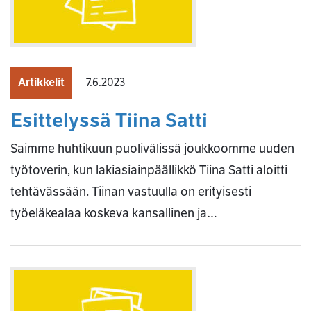
Artikkelit
7.6.2023
Esittelyssä Tiina Satti
Saimme huhtikuun puolivälissä joukkoomme uuden
työtoverin, kun lakiasiainpäällikkö Tiina Satti aloitti
tehtävässään. Tiinan vastuulla on erityisesti
työeläkealaa koskeva kansallinen ja…