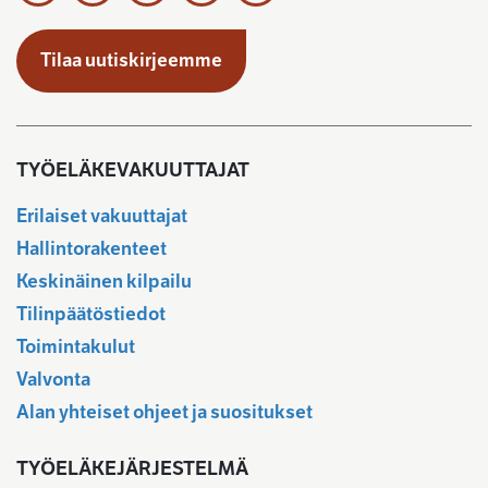
Tilaa uutiskirjeemme
TYÖELÄKEVAKUUTTAJAT
Erilaiset vakuuttajat
Hallintorakenteet
Keskinäinen kilpailu
Tilinpäätöstiedot
Toimintakulut
Valvonta
Alan yhteiset ohjeet ja suositukset
TYÖELÄKEJÄRJESTELMÄ