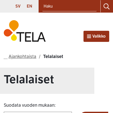
Haku
Siirry sisältöön
SVENSKA
ENGLISH
SV
EN
Ha
Etusivu
Valikko
Avaa
Ajankohtaista
Telalaiset
Telalaiset
Suodata vuoden mukaan: