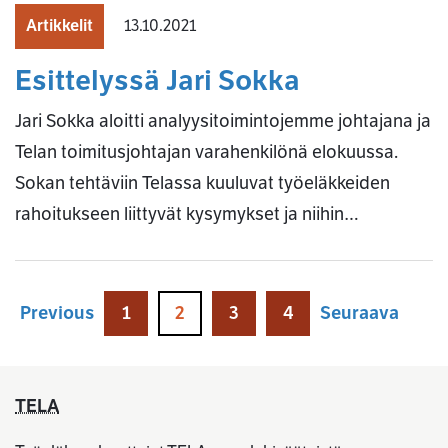
Artikkelit
13.10.2021
Esittelyssä Jari Sokka
Jari Sokka aloitti analyysitoimintojemme johtajana ja
Telan toimitusjohtajan varahenkilönä elokuussa.
Sokan tehtäviin Telassa kuuluvat työeläkkeiden
rahoitukseen liittyvät kysymykset ja niihin…
Previous
1
2
3
4
Seuraava
TELA