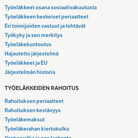
Työeläkkeet osana sosiaalivakuutusta
Työeläkkeen keskeiset periaatteet
Eri toimijoiden vastuut ja tehtävät
Työkyky ja sen merkitys
Työeläkekuntoutus
Hajautettu järjestelmä
Työeläkkeet ja EU
Järjestelmän historia
TYÖELÄKKEIDEN RAHOITUS
Rahoituksen periaatteet
Rahoituksen kestävyys
Työeläkemaksut
Työeläkerahan kiertokulku