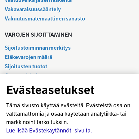
Vastuuvelka ja sen laskenta
Vakavaraisuussääntely
Vakuutusmatemaattinen sanasto
VAROJEN SIJOITTAMINEN
Sijoitustoiminnan merkitys
Eläkevarojen määrä
Sijoitusten tuotot
Osavuositiedot
Tilastotietokanta
Evästeasetukset
Sijoitustoiminnan sääntely
Vastuullinen sijoittaminen
Tämä sivusto käyttää evästeitä. Evästeistä osa on
Sijoitussanasto
välttämättömiä ja osaa käytetään analytiikka- tai
markkinointitarkoituksiin.
Osaketuoton ennakointi
Lue lisää Evästekäytännöt -sivulta.