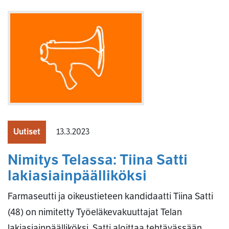
Uutiset
13.3.2023
Nimitys Telassa: Tiina Satti
lakiasiainpäälliköksi
Farmaseutti ja oikeustieteen kandidaatti Tiina Satti
(48) on nimitetty Työeläkevakuuttajat Telan
lakiasiainpäälliköksi. Satti aloittaa tehtävässään