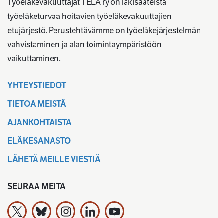
Työeläkevakuuttajat TELA ry on lakisääteistä
työeläketurvaa hoitavien työeläkevakuuttajien
etujärjestö. Perustehtävämme on työeläkejärjestelmän
vahvistaminen ja alan toimintaympäristöön
vaikuttaminen.
YHTEYSTIEDOT
TIETOA MEISTÄ
AJANKOHTAISTA
ELÄKESANASTO
LÄHETÄ MEILLE VIESTIÄ
SEURAA MEITÄ
Työeläkevakuuttajat TELA ry X:ssä
Työeläkevakuuttajat TELA ry Bluesky:ssa
Työeläkevakuuttajat TELA ry Instagramiss
Työeläkevakuuttajat TELA ry Linked
Työeläkevakuuttajat TELA r